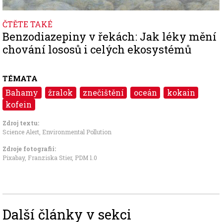
ČTĚTE TAKÉ
Benzodiazepiny v řekách: Jak léky mění
chování lososů i celých ekosystémů
TÉMATA
Bahamy
žralok
znečištění
oceán
kokain
kofein
Zdroj textu:
Science Alert
,
Environmental Pollution
Zdroje fotografii:
Pixabay, Franziska Stier
,
PDM 1.0
Další články v sekci