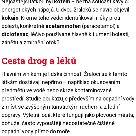
Nejčastější látkou byl
kofein
– běžná součást kávy či
energetických nápojů. U dvou žraloků se navíc objevil
kokain
. Kromě toho vědci identifikovali i léky proti
bolesti, konkrétně
acetaminofen
(paracetamol) a
diclofenac
, léčivo používané hlavně k tlumení bolesti,
zánětu a zmírnění otoků.
Cesta drog a léků
Hlavním viníkem je lidská činnost. Žraloci se k těmto
látkám dostávají nepřímo – například okusováním
předmětů ve vodě nebo skrze kontaminované
prostředí. Studie poukazuje především na odpadní vody
z míst se zvýšeným turistickým ruchem a z lodní
dopravy. Výletní lodě, které fungují jako plovoucí města,
bohužel často vypouštějí nedostatečně čištěné
odpadní vody přímo do moře.