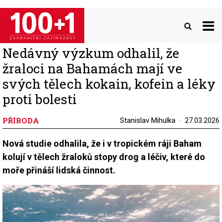
Přejít
k
hlavnímu
obsahu
Nedávný výzkum odhalil, že
žraloci na Bahamách mají ve
svých tělech kokain, kofein a léky
proti bolesti
PŘÍRODA
Stanislav Mihulka
27.03.2026
Nová studie odhalila, že i v tropickém ráji Baham
kolují v tělech žraloků stopy drog a léčiv, které do
moře přináší lidská činnost.