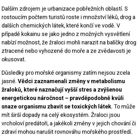
Dalším zdrojem je urbanizace pobřežních oblastí. S
rostoucím počtem turistů roste i množství léků, drog a
dalších chemických látek, které končí ve vodě. V
případě kokainu se jako jedno z možných vysvětlení
nabízí možnost, že žraloci mohli narazit na balíčky drog
ztracené nebo vyhozené do moře a ze zvědavosti je
okusovat.
Důsledky pro mořské organismy zatím nejsou zcela
jasné.
Vědci zaznamenali změny v metabolismu
žraloků, které naznačují vyšší stres a zvýšenou
energetickou náročnost – pravděpodobně kvůli
snaze organismu zbavit se toxických látek
. To může
mít širší dopady na celý ekosystém. Žraloci jsou
vrcholoví predátoři, a jakékoli změny v jejich chování či
zdraví mohou narušit rovnováhu mořského prostředí.