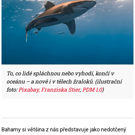
To, co lidé spláchnou nebo vyhodí, končí v
oceánu – a nově i v tělech žraloků. (ilustrační
foto:
Pixabay, Franziska Stier
,
PDM 1.0
)
Bahamy si většina z nás představuje jako nedotčený