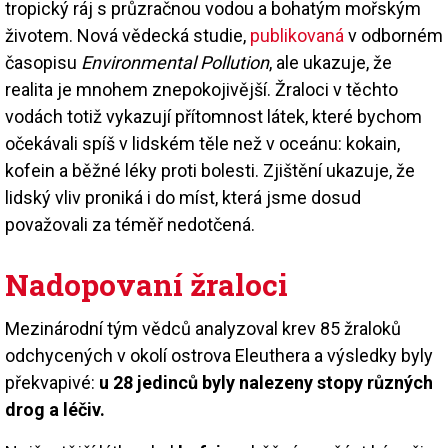
tropický ráj s průzračnou vodou a bohatým mořským
životem. Nová vědecká studie,
publikovaná
v odborném
časopisu
Environmental Pollution
, ale ukazuje, že
realita je mnohem znepokojivější. Žraloci v těchto
vodách totiž vykazují přítomnost látek, které bychom
očekávali spíš v lidském těle než v oceánu: kokain,
kofein a běžné léky proti bolesti. Zjištění ukazuje, že
lidský vliv proniká i do míst, která jsme dosud
považovali za téměř nedotčená.
Nadopovaní žraloci
Mezinárodní tým vědců analyzoval krev 85 žraloků
odchycených v okolí ostrova Eleuthera a výsledky byly
překvapivé:
u 28 jedinců byly nalezeny stopy různých
drog a léčiv.