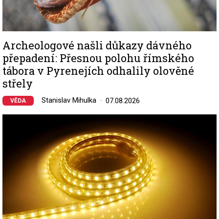
Archeologové našli důkazy dávného
přepadení: Přesnou polohu římského
tábora v Pyrenejích odhalily olověné
střely
Stanislav Mihulka
07.08.2026
VĚDA
Image