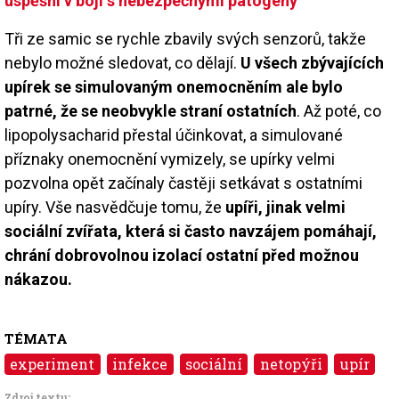
úspěšní v boji s nebezpečnými patogeny
Tři ze samic se rychle zbavily svých senzorů, takže
nebylo možné sledovat, co dělají.
U všech zbývajících
upírek se simulovaným onemocněním ale bylo
patrné, že se neobvykle straní ostatních
. Až poté, co
lipopolysacharid přestal účinkovat, a simulované
příznaky onemocnění vymizely, se upírky velmi
pozvolna opět začínaly častěji setkávat s ostatními
upíry. Vše nasvědčuje tomu, že
upíři, jinak velmi
sociální zvířata, která si často navzájem pomáhají,
chrání dobrovolnou izolací ostatní před možnou
nákazou.
TÉMATA
experiment
infekce
sociální
netopýři
upír
Zdroj textu: