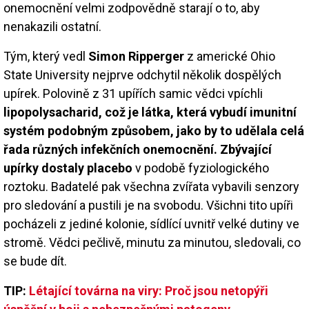
onemocnění velmi zodpovědně starají o to, aby
nenakazili ostatní.
Tým, který vedl
Simon Ripperger
z americké Ohio
State University nejprve odchytil několik dospělých
upírek. Polovině z 31 upířích samic vědci vpíchli
lipopolysacharid, což je látka, která vybudí imunitní
systém podobným způsobem, jako by to udělala celá
řada různých infekčních onemocnění.
Zbývající
upírky dostaly placebo
v podobě fyziologického
roztoku. Badatelé pak všechna zvířata vybavili senzory
pro sledování a pustili je na svobodu. Všichni tito upíři
pocházeli z jediné kolonie, sídlící uvnitř velké dutiny ve
stromě. Vědci pečlivě, minutu za minutou, sledovali, co
se bude dít.
TIP:
Létající továrna na viry: Proč jsou netopýři