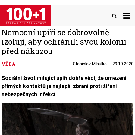
Přejít
k
hlavnímu
obsahu
Nemocní upíři se dobrovolně
izolují, aby ochránili svou kolonii
před nákazou
VĚDA
Stanislav Mihulka
29.10.2020
Sociální život milující upíři dobře vědí, že omezení
přímých kontaktů je nejlepší zbraní proti šíření
nebezpečných infekcí