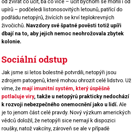
od zvířat co učit, ba co více – učit bychom se mohli i od
upírů – podčeledi listonosovitých letounů, patřící do
podřádu netopýrů, živících se krví teplokrevných
živočichů.
Navzdory své špatné pověsti totiž upíři
dbají na to, aby jejich nemoc neohrožovala zbytek
kolonie.
Sociální odstup
Jak jsme si letos bolestně potvrdili, netopýři jsou
zdrojem patogenů, které mohou ohrozit celé lidstvo. Už
víme, že
mají imunitní systém, který úspěšně
potlačuje viry
, takže u netopýrů prakticky nedochází
k rozvoji nebezpečného onemocnění jako u lidí.
Ale
je to jenom část celé pravdy. Nový výzkum amerických
vědců doložil, že netopýři sice nemají k dispozici
roušky, natož vakcíny, zároveň se ale v případě