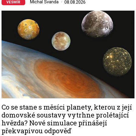
Michal Švanda
08.08.2026
VESMÍR
Image
Co se stane s měsíci planety, kterou z její
domovské soustavy vytrhne prolétající
hvězda? Nové simulace přinášejí
překvapivou odpověď