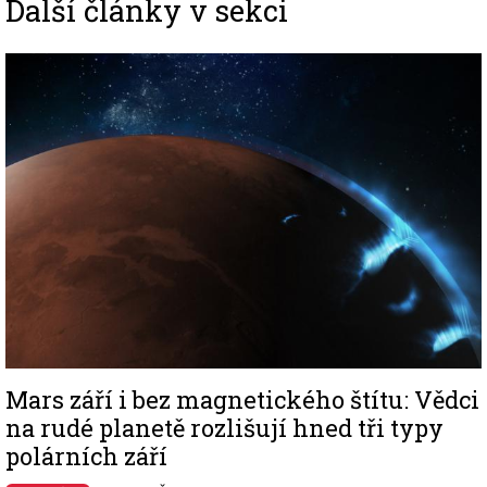
Další články v sekci
Image
Mars září i bez magnetického štítu: Vědci
na rudé planetě rozlišují hned tři typy
polárních září