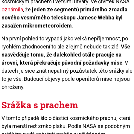
kosmickým prachem i většími útvary. Ve čtvrtek NASA
oznámila
, že
jeden ze segmentů primárního zrcadla
nového vesmírného teleskopu Jamese Webba byl
zasažen mikrometeoroidem
.
Na první pohled to vypadá jako velká nepříjemnost, po
rychlém zhodnocení to ale zřejmě nebude tak zlé.
Vše
nasvědčuje tomu, že dalekohled stále pracuje na
úrovni, která překračuje původní požadavky mise
. V
datech je sice znát nepatrný pozůstatek této srážky ale
to je vše. Budoucí objevy podle operátorů mise nejsou
ohroženy.
Srážka s prachem
V tomto případě šlo o částici kosmického prachu, která
byla menší než zrnko písku. Podle NASA se podobným