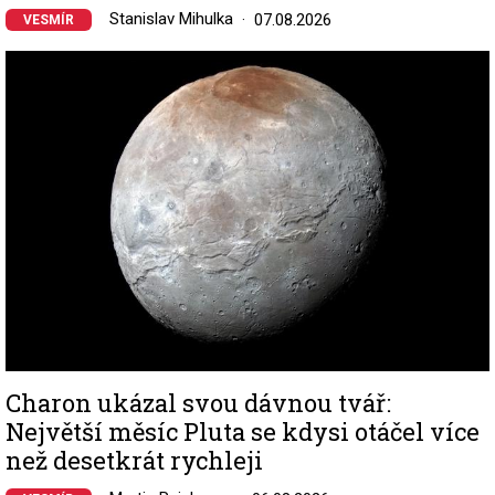
Stanislav Mihulka
07.08.2026
VESMÍR
Image
Charon ukázal svou dávnou tvář:
Největší měsíc Pluta se kdysi otáčel více
než desetkrát rychleji