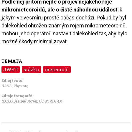
Podle něj přitom nejde o projev nějakého roje
mikrometeoroidů, ale o čistě náhodnou událost
, k
jakým ve vesmíru prostě občas dochází. Pokud by byl
dalekohled ohrožen známým rojem mikrometeoroidů,
mohou jeho operátoři nastavit dalekohled tak, aby bylo
možné škody minimalizovat.
TÉMATA
JWST
srážka
meteoroid
Zdroj textu:
NASA
,
Phys.org
Zdroje fotografii:
NASA/Desiree Stover,
CC BY-SA 4.0