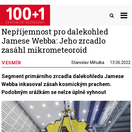
Přejít
k
hlavnímu
obsahu
Nepříjemnost pro dalekohled
Jamese Webba: Jeho zrcadlo
zasáhl mikrometeoroid
VESMÍR
Stanislav Mihulka
13.06.2022
Segment primárního zrcadla dalekohledu Jamese
Webba inkasoval zásah kosmickým prachem.
Podobným srážkám se nelze úplně vyhnout