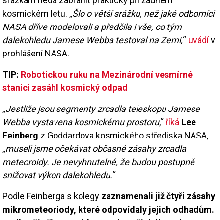
srážkám nedá zabránit prakticky při žádném
kosmickém letu. „
Šlo o větší srážku, než jaké odborníci
NASA dříve modelovali a předčila i vše, co tým
dalekohledu Jamese Webba testoval na Zemi,
“
uvádí
v
prohlášení NASA.
TIP:
Robotickou ruku na Mezinárodní vesmírné
stanici zasáhl kosmický odpad
„
Jestliže jsou segmenty zrcadla teleskopu Jamese
Webba vystavena kosmickému prostoru
,“
říká
Lee
Feinberg
z Goddardova kosmického střediska NASA,
„
museli jsme očekávat občasné zásahy zrcadla
meteoroidy. Je nevyhnutelné, že budou postupně
snižovat výkon dalekohledu.
“
Podle Feinberga s kolegy
zaznamenali již čtyři zásahy
mikrometeoriody, které odpovídaly jejich odhadům.