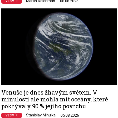
Martin Reichman
06.08.2026
VESMÍR
Image
Venuše je dnes žhavým světem. V
minulosti ale mohla mít oceány, které
pokrývaly 90 % jejího povrchu
Stanislav Mihulka
05.08.2026
VESMÍR