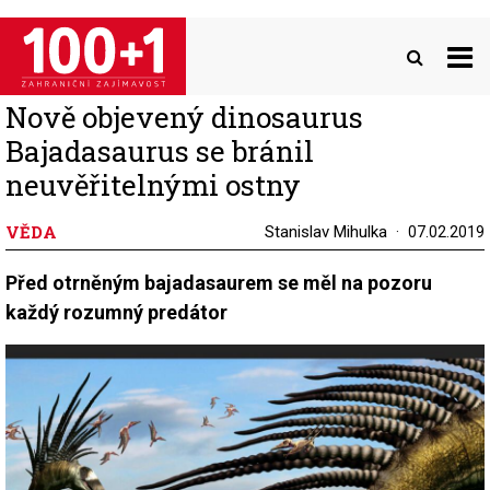
Přejít
k
hlavnímu
obsahu
Nově objevený dinosaurus
Bajadasaurus se bránil
neuvěřitelnými ostny
VĚDA
Stanislav Mihulka
07.02.2019
Před otrněným bajadasaurem se měl na pozoru
každý rozumný predátor