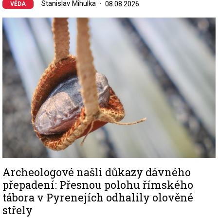
Stanislav Mihulka
08.08.2026
VĚDA
Image
Archeologové našli důkazy dávného
přepadení: Přesnou polohu římského
tábora v Pyrenejích odhalily olověné
střely