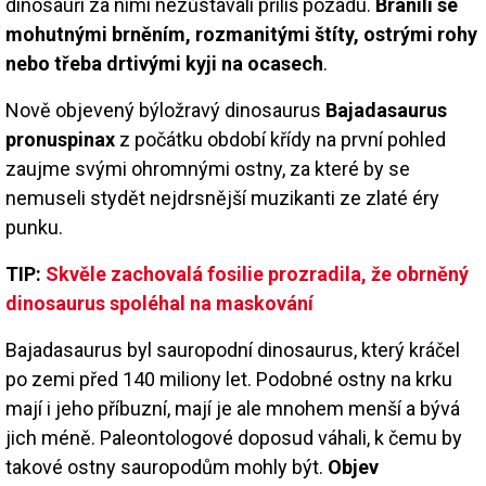
dinosauři za nimi nezůstávali příliš pozadu.
Bránili se
mohutnými brněním, rozmanitými štíty, ostrými rohy
nebo třeba drtivými kyji na ocasech
.
Nově objevený býložravý dinosaurus
Bajadasaurus
pronuspinax
z počátku období křídy na první pohled
zaujme svými ohromnými ostny, za které by se
nemuseli stydět nejdrsnější muzikanti ze zlaté éry
punku.
TIP:
Skvěle zachovalá fosilie prozradila, že obrněný
dinosaurus spoléhal na maskování
Bajadasaurus byl sauropodní dinosaurus, který kráčel
po zemi před 140 miliony let. Podobné ostny na krku
mají i jeho příbuzní, mají je ale mnohem menší a bývá
jich méně. Paleontologové doposud váhali, k čemu by
takové ostny sauropodům mohly být.
Objev