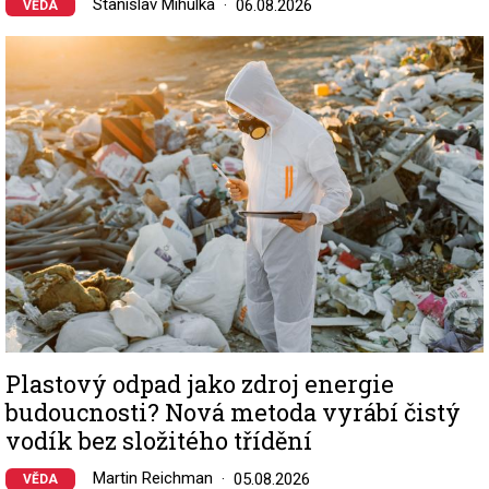
Stanislav Mihulka
06.08.2026
VĚDA
Image
Plastový odpad jako zdroj energie
budoucnosti? Nová metoda vyrábí čistý
vodík bez složitého třídění
Martin Reichman
05.08.2026
VĚDA