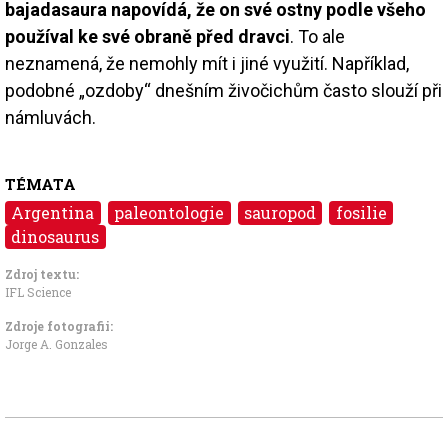
bajadasaura napovídá, že on své ostny podle všeho
používal ke své obraně před dravci
. To ale
neznamená, že nemohly mít i jiné využití. Například,
podobné „ozdoby“ dnešním živočichům často slouží při
námluvách.
TÉMATA
Argentina
paleontologie
sauropod
fosilie
dinosaurus
Zdroj textu:
IFL Science
Zdroje fotografii:
Jorge A. Gonzales