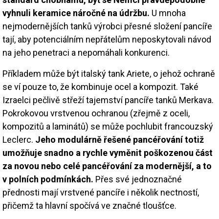
vyhnuli keramice náročné na údržbu.
U mnoha
nejmodernějších tanků výrobci přesné složení pancíře
tají, aby potenciálním nepřátelům neposkytovali návod
na jeho penetraci a nepomáhali konkurenci.
Příkladem může být italský tank Ariete, o jehož ochraně
se ví pouze to, že kombinuje ocel a kompozit. Také
Izraelci pečlivě střeží tajemství pancíře tanků Merkava.
Pokrokovou vrstvenou ochranou (zřejmě z oceli,
kompozitů a laminátů) se může pochlubit francouzský
Leclerc.
Jeho modulárně řešené pancéřování totiž
umožňuje snadno a rychle vyměnit poškozenou část
za novou nebo celé pancéřování za modernější, a to
v polních podmínkách.
Přes své jednoznačné
přednosti mají vrstvené pancíře i několik nectností,
přičemž ta hlavní spočívá ve značné tloušťce.