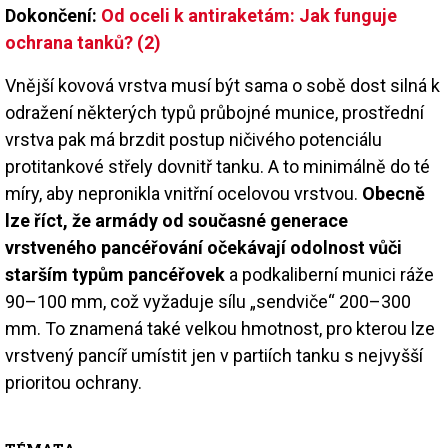
Dokončení:
Od oceli k antiraketám: Jak funguje
ochrana tanků? (2)
Vnější kovová vrstva musí být sama o sobě dost silná k
odražení některých typů průbojné munice, prostřední
vrstva pak má brzdit postup ničivého potenciálu
protitankové střely dovnitř tanku. A to minimálně do té
míry, aby nepronikla vnitřní ocelovou vrstvou.
Obecně
lze říct, že armády od současné generace
vrstveného pancéřování očekávají odolnost vůči
starším typům pancéřovek
a podkaliberní munici ráže
90–100 mm, což vyžaduje sílu „sendviče“ 200–300
mm. To znamená také velkou hmotnost, pro kterou lze
vrstvený pancíř umístit jen v partiích tanku s nejvyšší
prioritou ochrany.