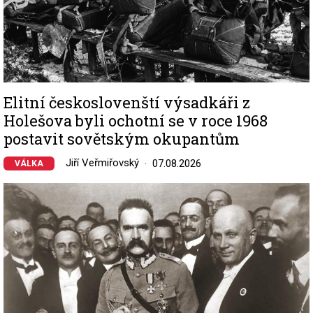
Elitní českoslovenští výsadkáři z
Holešova byli ochotní se v roce 1968
postavit sovětským okupantům
Jiří Veřmiřovský
07.08.2026
VÁLKA
Image