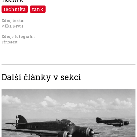
TÉMATA
technika
tank
Zdroj textu:
Válka Revue
Zdroje fotografii:
Pinterest
Další články v sekci
Image