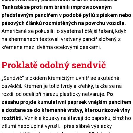
Tankisté se proti nim bránili improvizovaným
představným pancířem v podobě pytlů s pískem nebo
pásových článků rozmístěných na povrchu vozidla.
Američané se pokusili i o systematičtější řešení, když
na shermanech testovali vrstvený pancíř složený z
křemene mezi dvěma ocelovými deskami.
Proklatě odolný sendvič
„Sendvič“ s oxidem křemičitým uvnitř se skutečně
osvědčil. Křemen je totiž tvrdý a křehký, takže se na
rozdíl od oceli při nárazu plasticky netvaruje.
Po
zásahu projde kumulativní paprsek vnějším pancířem
a dostane se do křemenné vrstvy, kterou rázové vlny
roztříští.
Vzniklé kousky nalétávají do paprsku, čímž ho
ztlumí nebo úplně vyruší. I přes slibné výsledky