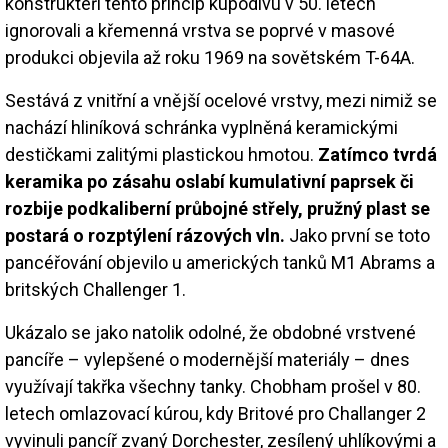
konstruktéři tento princip kupodivu v 50. letech
ignorovali a křemenná vrstva se poprvé v masové
produkci objevila až roku 1969 na sovětském T-64A.
Sestává z vnitřní a vnější ocelové vrstvy, mezi nimiž se
nachází hliníková schránka vyplněná keramickými
destičkami zalitými plastickou hmotou.
Zatímco tvrdá
keramika po zásahu oslabí kumulativní paprsek či
rozbije podkaliberní průbojné střely, pružný plast se
postará o rozptýlení rázových vln.
Jako první se toto
pancéřování objevilo u amerických tanků M1 Abrams a
britských Challenger 1.
Ukázalo se jako natolik odolné, že obdobné vrstvené
pancíře – vylepšené o modernější materiály – dnes
využívají takřka všechny tanky. Chobham prošel v 80.
letech omlazovací kúrou, kdy Britové pro Challanger 2
vyvinuli pancíř zvaný Dorchester, zesílený uhlíkovými a