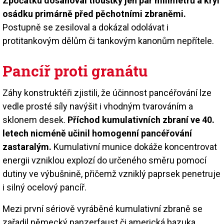
Zpočátku dosahoval tloušťky jen pár milimetrů a kryl
osádku primárně před pěchotními zbraněmi.
Postupně se zesiloval a dokázal odolávat i
protitankovým dělům či tankovým kanonům nepřítele.
Pancíř proti granátu
Záhy konstruktéři zjistili, že účinnost pancéřování lze
vedle prosté síly navýšit i vhodným tvarováním a
sklonem desek.
Příchod kumulativních zbraní ve 40.
letech nicméně učinil homogenní pancéřování
zastaralým.
Kumulativní munice dokáže koncentrovat
energii vzniklou explozí do určeného směru pomocí
dutiny ve výbušnině, přičemž vzniklý paprsek penetruje
i silný ocelový pancíř.
Mezi první sériově vyráběné kumulativní zbraně se
zařadil německý panzerfaust či americká bazuka.