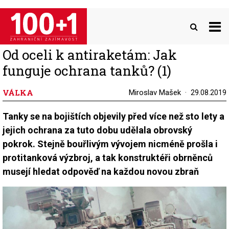
Přejít
k
hlavnímu
obsahu
Od oceli k antiraketám: Jak
funguje ochrana tanků? (1)
VÁLKA
Miroslav Mašek
29.08.2019
Tanky se na bojištích objevily před více než sto lety a
jejich ochrana za tuto dobu udělala obrovský
pokrok. Stejně bouřlivým vývojem nicméně prošla i
protitanková výzbroj, a tak konstruktéři obrněnců
musejí hledat odpověď na každou novou zbraň