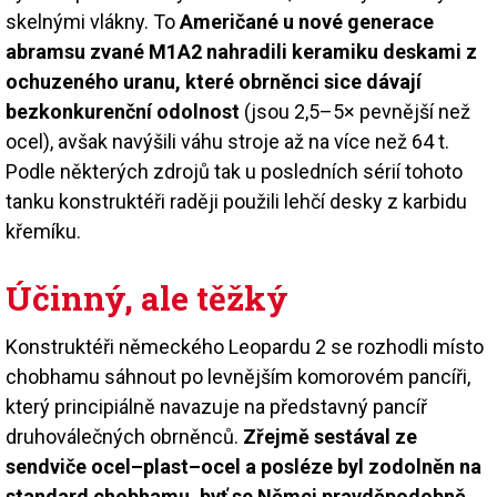
skelnými vlákny. To
Američané u nové generace
abramsu zvané M1A2 nahradili keramiku deskami z
ochuzeného uranu, které obrněnci sice dávají
bezkonkurenční odolnost
(jsou 2,5–5× pevnější než
ocel), avšak navýšili váhu stroje až na více než 64 t.
Podle některých zdrojů tak u posledních sérií tohoto
tanku konstruktéři raději použili lehčí desky z karbidu
křemíku.
Účinný, ale těžký
Konstruktéři německého Leopardu 2 se rozhodli místo
chobhamu sáhnout po levnějším komorovém pancíři,
který principiálně navazuje na představný pancíř
druhoválečných obrněnců.
Zřejmě sestával ze
sendviče ocel–plast–ocel a posléze byl zodolněn na
standard chobhamu, byť se Němci pravděpodobně