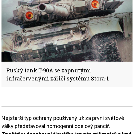
Ruský tank T-90A se zapnutými
infračervenými zářiči systému Štora-1
Nejstarší typ ochrany používaný už za první světové
války představoval homogenní ocelový pancíř.