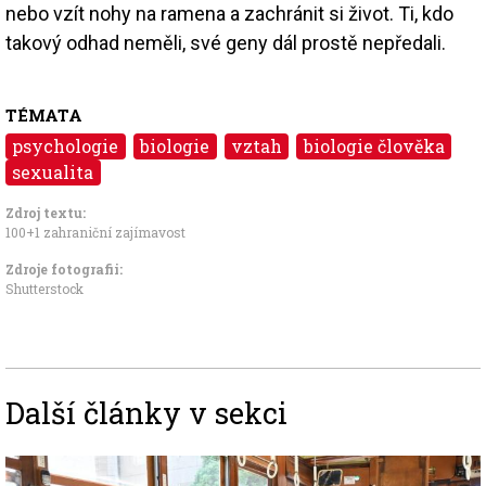
nebo vzít nohy na ramena a zachránit si život. Ti, kdo
takový odhad neměli, své geny dál prostě nepředali.
TÉMATA
psychologie
biologie
vztah
biologie člověka
sexualita
Zdroj textu:
100+1 zahraniční zajímavost
Zdroje fotografii:
Shutterstock
Další články v sekci
Image