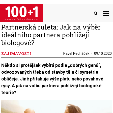
Přejít
k
hlavnímu
obsahu
Partnerská ruleta: Jak na výběr
ideálního partnera pohlížejí
biologové?
ZAJÍMAVOSTI
Pavel Pecháček
09.10.2020
Někdo si protějšek vybírá podle „dobrých genů“,
odvozovaných třeba od stavby těla či symetrie
obličeje. Jiné přitahuje výše platu nebo povahové
rysy. A jak na volbu partnera pohlížejí biologické
teorie?