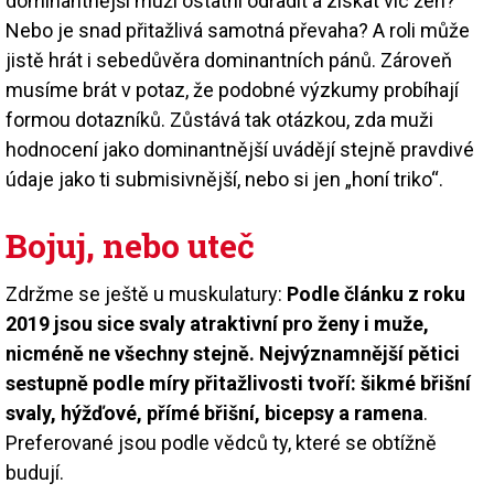
dominantnější muži ostatní odradit a získat víc žen?
Nebo je snad přitažlivá samotná převaha? A roli může
jistě hrát i sebedůvěra dominantních pánů. Zároveň
musíme brát v potaz, že podobné výzkumy probíhají
formou dotazníků. Zůstává tak otázkou, zda muži
hodnocení jako dominantnější uvádějí stejně pravdivé
údaje jako ti submisivnější, nebo si jen „honí triko“.
Bojuj, nebo uteč
Zdržme se ještě u muskulatury:
Podle článku z roku
2019 jsou sice svaly atraktivní pro ženy i muže,
nicméně ne všechny stejně. Nejvýznamnější pětici
sestupně podle míry přitažlivosti tvoří: šikmé břišní
svaly, hýžďové, přímé břišní, bicepsy a ramena
.
Preferované jsou podle vědců ty, které se obtížně
budují.