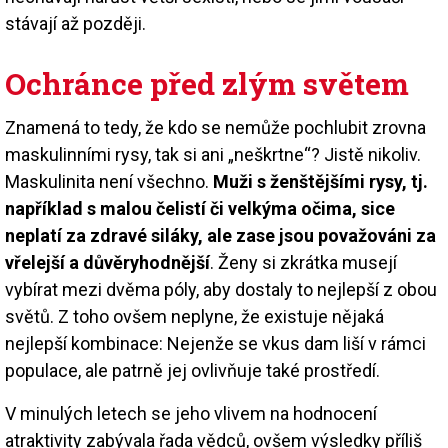
stávají až později.
Ochránce před zlým světem
Znamená to tedy, že kdo se nemůže pochlubit zrovna
maskulinními rysy, tak si ani „neškrtne“? Jistě nikoliv.
Maskulinita není všechno.
Muži s ženštějšími rysy, tj.
například s malou čelistí či velkýma očima, sice
neplatí za zdravé siláky, ale zase jsou považováni za
vřelejší a důvěryhodnější
. Ženy si zkrátka musejí
vybírat mezi dvěma póly, aby dostaly to nejlepší z obou
světů. Z toho ovšem neplyne, že existuje nějaká
nejlepší kombinace: Nejenže se vkus dam liší v rámci
populace, ale patrně jej ovlivňuje také prostředí.
V minulých letech se jeho vlivem na hodnocení
atraktivity zabývala řada vědců, ovšem výsledky příliš