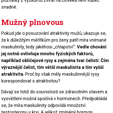
poznatky z výzkumu zvířat na člověka není vůbec
snadné.
Mužný plnovous
Pokud jde o posuzování atraktivity mužů, ukazuje se,
že k důležitým měřítkům pro ženy patří míra vnímané
maskulinity, tedy jakéhosi „chlapství“.
Vedle chování
jej notně ovlivňuje mnoho fyzických faktorů,
například obličejové rysy a zejména tvar čelisti: Čím
výraznější čelist, tím větší maskulinita a tím vyšší
atraktivita
. Proč by však měly maskulinnější rysy
korespondovat s atraktivitou?
Dávají se totiž do souvislosti se zdravotním stavem a
vysvětlení možná spočívá v hormonech. Předpokládá
se, že míra maskulinity odpovídá množství
testosteronu v krvi. A jelikož zmíněný hormon