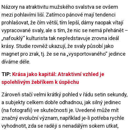
Názory na atraktivitu mužského svalstva se ovšem
mezi pohlavími liší. Zatímco pánové mají tendenci
prohlašovat, že čím větší, tím lepší, dámy naopak vítají
vypracované svaly, ale s tím, že nic se nemá přehánět –
„nafouklý“ kulturista tak nepředstavuje zrovna ideál
krásy. Studie rovněž ukazují, že svaly působí jako
magnet pro zrak, tj. že se na „vysportovaného“ jedince
díváme déle.
TIP:
Krása jako kapitál: Atraktivní vzhled je
spolehlivým žebříkem k úspěchu
Zároveň stačí velmi krátký pohled v řádu setin sekundy,
a subjekty celkem dobře odhadnou, jak silný jedinec
(na fotografii) ve skutečnosti je. Uvedené může mít
značný evoluční význam, například je-li potřeba rychle
vyhodnotit, zda se raději s nenadálým sokem utkat,