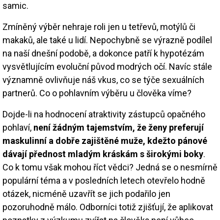
samic.
Zmíněný výběr nehraje roli jen u tetřevů, motýlů či
makaků, ale také u lidí. Nepochybně se výrazně podílel
na naší dnešní podobě, a dokonce patří k hypotézám
vysvětlujícím evoluční původ modrých očí. Navíc stále
významně ovlivňuje náš vkus, co se týče sexuálních
partnerů. Co o pohlavním výběru u člověka víme?
Dojde-li na hodnocení atraktivity zástupců opačného
pohlaví,
není žádným tajemstvím, že ženy preferují
maskulinní a dobře zajištěné muže, kdežto pánové
dávají přednost mladým kráskám s širokými boky
.
Co k tomu však mohou říct vědci? Jedná se o nesmírně
populární téma a v posledních letech otevřelo hodně
otázek, nicméně uzavřít se jich podařilo jen
pozoruhodně málo. Odborníci totiž zjišťují, že aplikovat