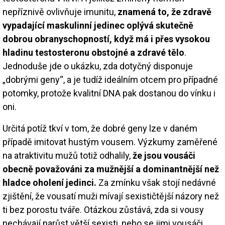
nepříznivě ovlivňuje imunitu,
znamená to, že zdravě
vypadající maskulinní jedinec oplývá skutečně
dobrou obranyschopností, když má i přes vysokou
hladinu testosteronu obstojné a zdravé tělo
.
Jednoduše jde o ukázku, zda dotyčný disponuje
„dobrými geny“, a je tudíž ideálním otcem pro případné
potomky, protože kvalitní DNA pak dostanou do vínku i
oni.
Určitá potíž tkví v tom, že dobré geny lze v daném
případě imitovat hustým vousem. Výzkumy zaměřené
na atraktivitu mužů totiž odhalily,
že jsou vousáči
obecně považováni za mužnější a dominantnější než
hladce oholení jedinci.
Za zmínku však stojí nedávné
zjištění, že vousatí muži mívají sexističtější názory než
ti bez porostu tváře. Otázkou zůstává, zda si vousy
nechávají narůst větší sexisti, nebo se jimi vousáči