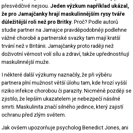
přesvědčivé nejsou.
Jeden výzkum například ukázal,
že pro Jamajčanky hrají maskulinnějším rysy tváře
důležitější roli než pro Britky
. Proč? Podle autorů
studie partner na Jamajce pravděpodobněji podlehne
vážné chorobě a partnerské svazky tam mají kratší
trvání než v Británii. Jamajčanky proto raději než
doživotní věrnost volí sílu a zdraví, takže upřednostňují
maskulinnější muže.
I některé další výzkumy naznačily, že při výběru
partnera plní mužnost větší úlohu tam, kde hrozí vyšší
riziko infekce chorobou či parazity. Nicméně později se
zjistilo, že lepším ukazatelem je nebezpečí násilné
smrti. Maskulinita značí silného jedince, který zajistí
ochranu před zlým světem.
Jak ovšem upozorňuje psycholog Benedict Jones, ani