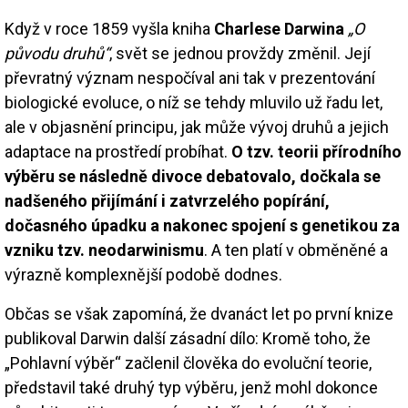
Když v roce 1859 vyšla kniha
Charlese Darwina
„O
původu druhů“
, svět se jednou provždy změnil. Její
převratný význam nespočíval ani tak v prezentování
biologické evoluce, o níž se tehdy mluvilo už řadu let,
ale v objasnění principu, jak může vývoj druhů a jejich
adaptace na prostředí probíhat.
O tzv. teorii přírodního
výběru se následně divoce debatovalo, dočkala se
nadšeného přijímání i zatvrzelého popírání,
dočasného úpadku a nakonec spojení s genetikou za
vzniku tzv. neodarwinismu
. A ten platí v obměněné a
výrazně komplexnější podobě dodnes.
Občas se však zapomíná, že dvanáct let po první knize
publikoval Darwin další zásadní dílo: Kromě toho, že
„Pohlavní výběr“ začlenil člověka do evoluční teorie,
představil také druhý typ výběru, jenž mohl dokonce