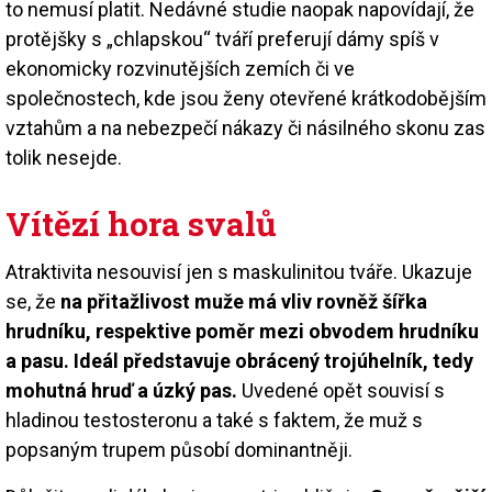
to nemusí platit. Nedávné studie naopak napovídají, že
protějšky s „chlapskou“ tváří preferují dámy spíš v
ekonomicky rozvinutějších zemích či ve
společnostech, kde jsou ženy otevřené krátkodobějším
vztahům a na nebezpečí nákazy či násilného skonu zas
tolik nesejde.
Vítězí hora svalů
Atraktivita nesouvisí jen s maskulinitou tváře. Ukazuje
se, že
na přitažlivost muže má vliv rovněž šířka
hrudníku, respektive poměr mezi obvodem hrudníku
a pasu. Ideál představuje obrácený trojúhelník, tedy
mohutná hruď a úzký pas.
Uvedené opět souvisí s
hladinou testosteronu a také s faktem, že muž s
popsaným trupem působí dominantněji.