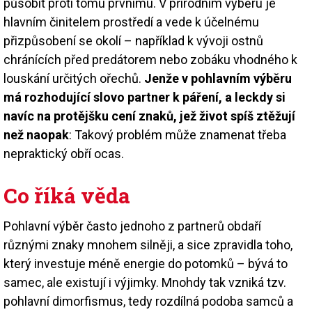
působit proti tomu prvnímu. V přírodním výběru je
hlavním činitelem prostředí a vede k účelnému
přizpůsobení se okolí – například k vývoji ostnů
chránících před predátorem nebo zobáku vhodného k
louskání určitých ořechů.
Jenže v pohlavním výběru
má rozhodující slovo partner k páření, a leckdy si
navíc na protějšku cení znaků, jež život spíš ztěžují
než naopak
: Takový problém může znamenat třeba
nepraktický obří ocas.
Co říká věda
Pohlavní výběr často jednoho z partnerů obdaří
různými znaky mnohem silněji, a sice zpravidla toho,
který investuje méně energie do potomků – bývá to
samec, ale existují i výjimky. Mnohdy tak vzniká tzv.
pohlavní dimorfismus, tedy rozdílná podoba samců a