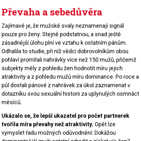
Převaha a sebedůvěra
Zajímavé je, že mužské svaly neznamenají signál
pouze pro ženy. Stejně podstatnou, a snad ještě
zásadnější úlohu plní ve vztahu k ostatním pánům.
Odhalila to studie, při níž vědci dobrovolníkům obou
pohlaví promítali nahrávky více než 150 mužů, přičemž
subjekty měly z pohledu žen hodnotit míru jejich
atraktivity a z pohledu mužů míru dominance. Po roce a
půl dostali pánové z nahrávek za úkol zaznamenat v
dotazníku svou sexuální historii za uplynulých osmnáct
měsíců.
Ukázalo se, že lepší ukazatel pro počet partnerek
tvořila míra převahy než atraktivity.
Opět lze
vymyslet řadu možných odůvodnění: Dokážou