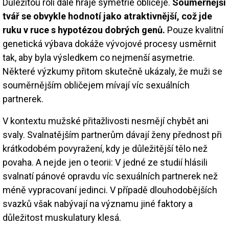
Důležitou roli dále hraje symetrie obličeje.
Souměrnější
tvář se obvykle hodnotí jako atraktivnější, což jde
ruku v ruce s hypotézou dobrých genů.
Pouze kvalitní
genetická výbava dokáže vývojové procesy usměrnit
tak, aby byla výsledkem co nejmenší asymetrie.
Některé výzkumy přitom skutečně ukázaly, že muži se
souměrnějším obličejem mívají víc sexuálních
partnerek.
V kontextu mužské přitažlivosti nesmějí chybět ani
svaly. Svalnatějším partnerům dávají ženy přednost při
krátkodobém povyražení, kdy je důležitější tělo než
povaha. A nejde jen o teorii: V jedné ze studií hlásili
svalnatí pánové opravdu víc sexuálních partnerek než
méně vypracovaní jedinci. V případě dlouhodobějších
svazků však nabývají na významu jiné faktory a
důležitost muskulatury klesá.