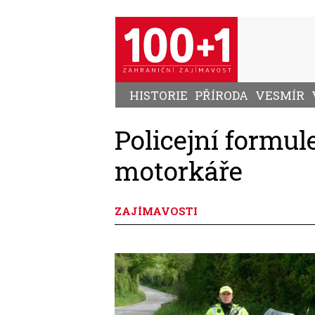
Přejít
k
hlavnímu
obsahu
HISTORIE
PŘÍRODA
VESMÍR
Policejní formu
motorkáře
ZAJÍMAVOSTI