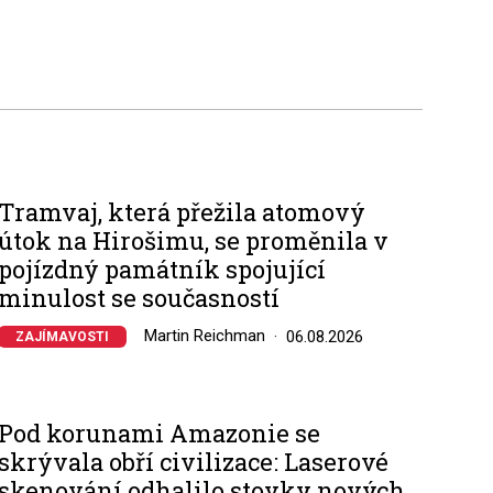
Tramvaj, která přežila atomový
útok na Hirošimu, se proměnila v
pojízdný památník spojující
minulost se současností
Martin Reichman
06.08.2026
ZAJÍMAVOSTI
Pod korunami Amazonie se
skrývala obří civilizace: Laserové
skenování odhalilo stovky nových