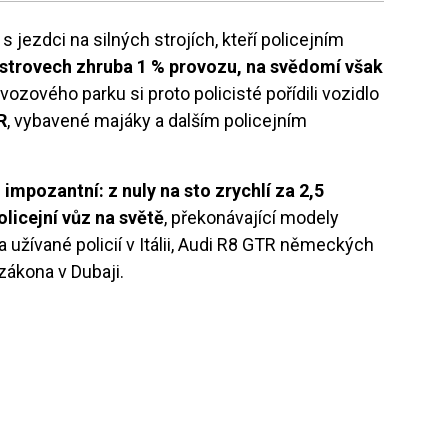
s jezdci na silných strojích, kteří policejním
ostrovech zhruba 1 % provozu, na svědomí však
ozového parku si proto policisté pořídili vozidlo
R
, vybavené majáky a dalším policejním
impozantní: z nuly na sto zrychlí za 2,5
policejní vůz na světě
, překonávající modely
 užívané policií v Itálii, Audi R8 GTR německých
 zákona v Dubaji.