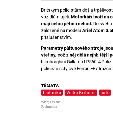
Britským policistům došla trpělivost 
vozidlům ujeli.
Motorkáři tvoří na 
mají celou pětinu nehod.
Do svého v
založené na modelu
Ariel Atom 3.5
příslušenstvím.
Parametry půltunového stroje jsou 
vteřiny, což z něj dělá nejhbitější 
Lamborghini Gallardo LP560-4 Polizia
policistů i stylové Ferrari FF strážců
TÉMATA
technika
Velká Británie
auto
Zdroj textu:
Profimedia