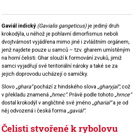
Gaviál indický
(Gavialis gangeticus)
je jediný druh
krokodýla, u něhož je pohlavní dimorfismus neboli
dvojtvárnost vyjádřena mimo jiné i zvláštním orgánem,
jenž najdete pouze u samců – tzv. gharem umístěným
na horní čelisti. Ghar slouží k formování zvuků, jimiž
samci vyjadřují své teritoriální nároky a také se za
jejich doprovodu ucházejí o samičky.
Slovo
„ghara“
pochází z hindského slova
„gharyjal“
, což
v překladu znamená
„hrnec“
. Právě podle tohoto
„hrnce“
dostal krokodýl v angličtině své jméno
„gharial“
a je od
něj odvozená i česká forma
„gaviál“
.
Čelisti stvořené k rybolovu