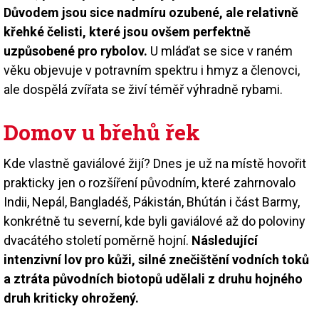
Důvodem jsou sice nadmíru ozubené, ale relativně
křehké čelisti, které jsou ovšem perfektně
uzpůsobené pro rybolov.
U mláďat se sice v raném
věku objevuje v potravním spektru i hmyz a členovci,
ale dospělá zvířata se živí téměř výhradně rybami.
Domov u břehů řek
Kde vlastně gaviálové žijí? Dnes je už na místě hovořit
prakticky jen o rozšíření původním, které zahrnovalo
Indii, Nepál, Bangladéš, Pákistán, Bhútán i část Barmy,
konkrétně tu severní, kde byli gaviálové až do poloviny
dvacátého století poměrně hojní.
Následující
intenzivní lov pro kůži, silné znečištění vodních toků
a ztráta původních biotopů udělali z druhu hojného
druh kriticky ohrožený.