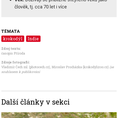
člověk, tj. cca 70 let i více
TÉMATA
krokodýl
Indie
Zdroj textu:
časopis Příroda
Zdroje fotografii:
Vladimír Čech ml. (photocech.cz)
,
Miroslav Procházka (krokodylizoo.cz)
(se
souhlasem k publikování
Další články v sekci
Image