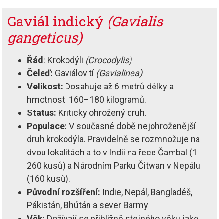
Gaviál indický
(Gavialis
gangeticus)
Řád:
Krokodýli
(Crocodylis)
Čeleď:
Gaviálovití
(Gavialinea)
Velikost:
Dosahuje až 6 metrů délky a
hmotnosti 160–180 kilogramů.
Status:
Kriticky ohrožený druh.
Populace:
V současné době nejohroženější
druh krokodýla. Pravidelně se rozmnožuje na
dvou lokalitách a to v Indii na řece Čambal (1
260 kusů) a Národním Parku Čitwan v Nepálu
(160 kusů).
Původní rozšíření:
Indie, Nepál, Bangladéš,
Pákistán, Bhútán a sever Barmy
Věk:
Dožívají se přibližně stejného věku jako