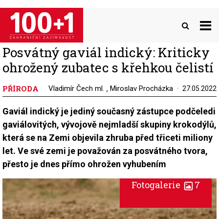
Přejít
k
hlavnímu
obsahu
Posvátný gaviál indický: Kriticky
ohrožený zubatec s křehkou čelistí
PŘÍRODA
,
Vladimír Čech ml.
Miroslav Procházka
27.05.2022
Gaviál indický je jediný současný zástupce podčeledi
gaviálovitých, vývojově nejmladší skupiny krokodýlů,
která se na Zemi objevila zhruba před třiceti miliony
let. Ve své zemi je považován za posvátného tvora,
přesto je dnes přímo ohrožen vyhubením
Fotogalerie
7