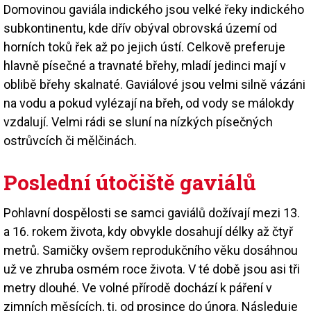
Domovinou gaviála indického jsou velké řeky indického
subkontinentu, kde dřív obýval obrovská území od
horních toků řek až po jejich ústí. Celkově preferuje
hlavně písečné a travnaté břehy, mladí jedinci mají v
oblibě břehy skalnaté. Gaviálové jsou velmi silně vázáni
na vodu a pokud vylézají na břeh, od vody se málokdy
vzdalují. Velmi rádi se sluní na nízkých písečných
ostrůvcích či mělčinách.
Poslední útočiště gaviálů
Pohlavní dospělosti se samci gaviálů dožívají mezi 13.
a 16. rokem života, kdy obvykle dosahují délky až čtyř
metrů. Samičky ovšem reprodukčního věku dosáhnou
už ve zhruba osmém roce života. V té době jsou asi tři
metry dlouhé. Ve volné přírodě dochází k páření v
zimních měsících, tj. od prosince do února. Následuje