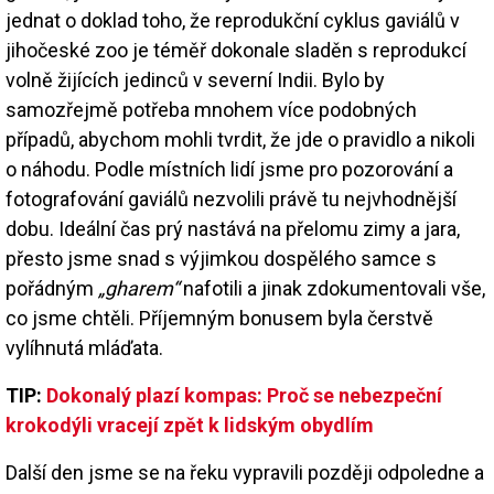
jednat o doklad toho, že reprodukční cyklus gaviálů v
jihočeské zoo je téměř dokonale sladěn s reprodukcí
volně žijících jedinců v severní Indii. Bylo by
samozřejmě potřeba mnohem více podobných
případů, abychom mohli tvrdit, že jde o pravidlo a nikoli
o náhodu. Podle místních lidí jsme pro pozorování a
fotografování gaviálů nezvolili právě tu nejvhodnější
dobu. Ideální čas prý nastává na přelomu zimy a jara,
přesto jsme snad s výjimkou dospělého samce s
pořádným
„gharem“
nafotili a jinak zdokumentovali vše,
co jsme chtěli. Příjemným bonusem byla čerstvě
vylíhnutá mláďata.
TIP:
Dokonalý plazí kompas: Proč se nebezpeční
krokodýli vracejí zpět k lidským obydlím
Další den jsme se na řeku vypravili později odpoledne a