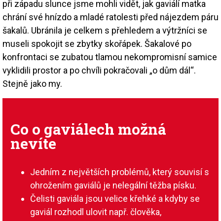
při západu slunce jsme mohli vidět, jak gaviálí matka
chrání své hnízdo a mladé ratolesti před nájezdem páru
šakalů. Ubránila je celkem s přehledem a výtržníci se
museli spokojit se zbytky skořápek. Šakalové po
konfrontaci se zubatou tlamou nekompromisní samice
vyklidili prostor a po chvíli pokračovali „o dům dál“.
Stejně jako my.
Co o gaviálech možná
nevíte
Jedním z největších problémů, který souvisí s
ohrožením gaviálů je nelegální těžba písku.
Čelisti gaviála jsou velice křehké a kdyby se
gaviál rozhodl ulovit např. člověka,