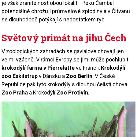
je však zranitelnost obou lokalit – řeku Čambal
potenciálně ohrožují průmyslové zplodiny a v Čitvanu
se dlouhodobě potýkají s nedostatkem ryb.
Světový primát na jihu Čech
V zoologických zahradách se gaviálové chovají jen
velmi vzácně. V rámci Evropy se jimi může pochlubit
krokodýlí farma v Pierrelatte
ve Francii,
Krokodýlí
zoo Eskilstrup
v Dánsku a
Zoo Berlín
. V České
Republice pak tyto krokodýly s dlouhou čelistí chová
Zoo Praha
a Krokodýlí
Zoo Protivín
.