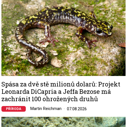
Spása za dvě stě milionů dolarů: Projekt
Leonarda DiCapria a Jeffa Bezose má
zachránit 100 ohrožených druhů
Martin Reichman
07.08.2026
PŘÍRODA
Image