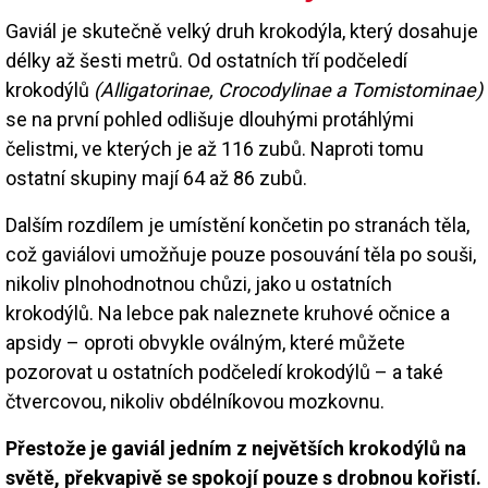
Gaviál je skutečně velký druh krokodýla, který dosahuje
délky až šesti metrů. Od ostatních tří podčeledí
krokodýlů
(Alligatorinae, Crocodylinae a Tomistominae)
se na první pohled odlišuje dlouhými protáhlými
čelistmi, ve kterých je až 116 zubů. Naproti tomu
ostatní skupiny mají 64 až 86 zubů.
Dalším rozdílem je umístění končetin po stranách těla,
což gaviálovi umožňuje pouze posouvání těla po souši,
nikoliv plnohodnotnou chůzi, jako u ostatních
krokodýlů. Na lebce pak naleznete kruhové očnice a
apsidy – oproti obvykle oválným, které můžete
pozorovat u ostatních podčeledí krokodýlů – a také
čtvercovou, nikoliv obdélníkovou mozkovnu.
Přestože je gaviál jedním z největších krokodýlů na
světě, překvapivě se spokojí pouze s drobnou kořistí.