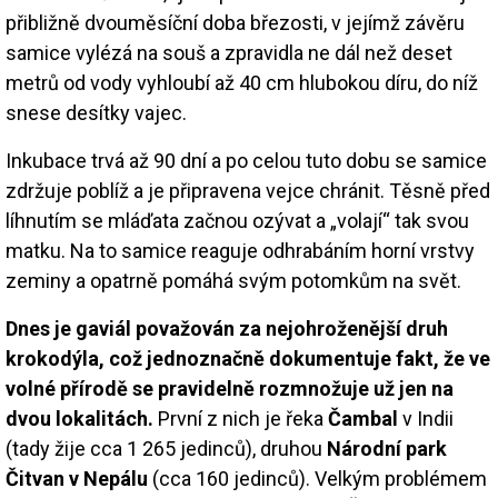
přibližně dvouměsíční doba březosti, v jejímž závěru
samice vylézá na souš a zpravidla ne dál než deset
metrů od vody vyhloubí až 40 cm hlubokou díru, do níž
snese desítky vajec.
Inkubace trvá až 90 dní a po celou tuto dobu se samice
zdržuje poblíž a je připravena vejce chránit. Těsně před
líhnutím se mláďata začnou ozývat a „volají“ tak svou
matku. Na to samice reaguje odhrabáním horní vrstvy
zeminy a opatrně pomáhá svým potomkům na svět.
Dnes je gaviál považován za nejohroženější druh
krokodýla, což jednoznačně dokumentuje fakt, že ve
volné přírodě se pravidelně rozmnožuje už jen na
dvou lokalitách.
První z nich je řeka
Čambal
v Indii
(tady žije cca 1 265 jedinců), druhou
Národní park
Čitvan v Nepálu
(cca 160 jedinců). Velkým problémem