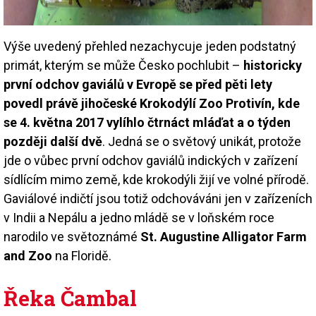
Výše uvedený přehled nezachycuje jeden podstatný
primát, kterým se může Česko pochlubit –
historicky
první odchov gaviálů v Evropě se před pěti lety
povedl právě jihočeské Krokodýlí Zoo Protivín, kde
se 4. května 2017 vylíhlo čtrnáct mláďat a o týden
později další dvě
. Jedná se o světový unikát, protože
jde o vůbec první odchov gaviálů indických v zařízení
sídlícím mimo země, kde krokodýli žijí ve volné přírodě.
Gaviálové indičtí jsou totiž odchováváni jen v zařízeních
v Indii a Nepálu a jedno mládě se v loňském roce
narodilo ve světoznámé
St. Augustine Alligator Farm
and Zoo
na Floridě.
Řeka Čambal