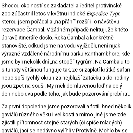
Shodou okolností se zakladatel a ředitel protivínské
zoo zúčastnil letos v květnu indické
Expedice Tygr
,
kterou jsem pořádal a „na přání“ rozšířil o návštěvu
rezervace Čambal. V žádném případě nelituji, že k této
úpravě itineráře došlo. Řeka Čambal a konkrétně
stanoviště, odkud jsme na vodu vyjížděli, není nijak
výrazně vzdálené národnímu parku Ranthambhore, kde
jsme byli několik dní „na stopě“ tygrům. Na Čambalu to
s turisty většinou funguje tak, že si zaplatí krátké safari
nebo spíš rychlý okruh za nejbližší zatáčku a do hodiny
jsou zpět na souši. My měli domluvenou loď na celý
den nebo dva podle toho, jak bude pozorování probíhat.
Za první dopoledne jsme pozorovali a fotili hned několik
gaviálů různého věku i velikosti a mimo jiné jsme zde
zjistili přítomnost stejně starých (či spíše mladých)
gaviálů, jací se nedávno vylíhli v Protivíně. Mohlo by se