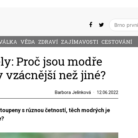
VÁLKA
VĚDA
ZDRAVÍ
ZAJÍMAVOSTI
CESTOVÁNÍ
ly: Proč jsou modře
y vzácnější než jiné?
Barbora Jelínková
12.06.2022
stoupeny s různou četností, těch modrých je
e?