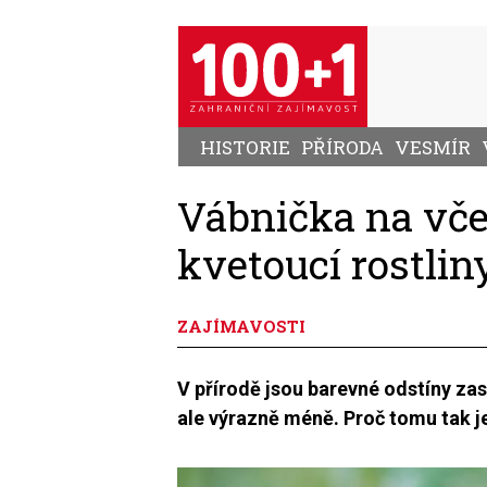
Přejít
k
hlavnímu
obsahu
HISTORIE
PŘÍRODA
VESMÍR
Vábnička na vče
kvetoucí rostlin
ZAJÍMAVOSTI
V přírodě jsou barevné odstíny za
ale výrazně méně. Proč tomu tak j