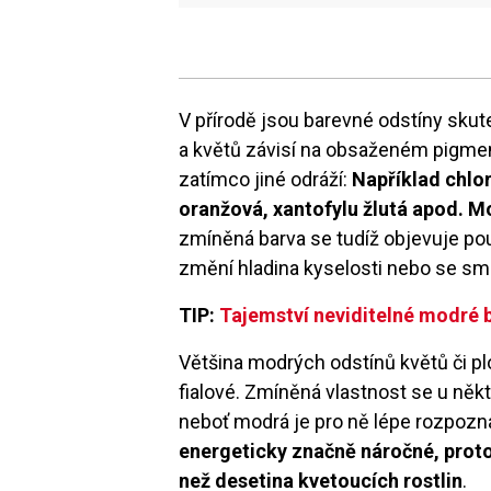
V přírodě jsou barevné odstíny sku
a květů závisí na obsaženém pigment
zatímco jiné odráží:
Například chlo
oranžová, xantofylu žlutá apod. M
zmíněná barva se tudíž objevuje po
změní hladina kyselosti nebo se smís
TIP:
Tajemství neviditelné modré 
Většina modrých odstínů květů či pl
fialové. Zmíněná vlastnost se u někt
neboť modrá je pro ně lépe rozpozn
energeticky značně náročné, prot
než desetina kvetoucích rostlin
.