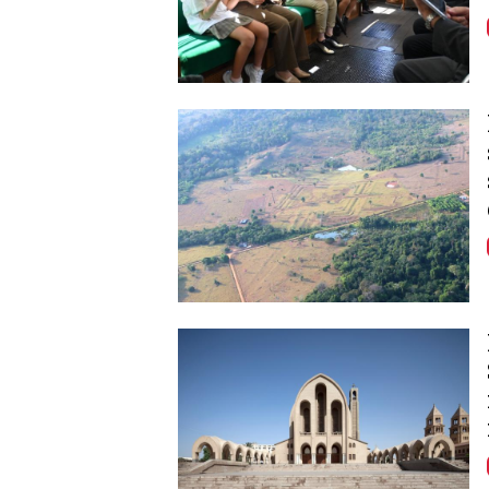
Image
Image