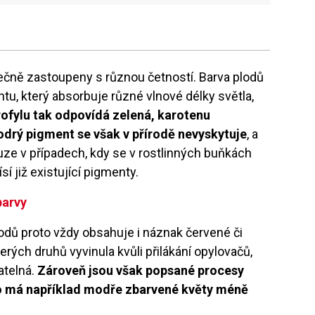
tečně zastoupeny s různou četností. Barva plodů
u, který absorbuje různé vlnové délky světla,
rofylu tak odpovídá zelená, karotenu
odrý pigment se však v přírodě nevyskytuje
, a
uze v případech, kdy se v rostlinných buňkách
í již existující pigmenty.
barvy
odů proto vždy obsahuje i náznak červené či
erých druhů vyvinula kvůli přilákání opylovačů,
atelná.
Zároveň jsou však popsané procesy
o má například modře zbarvené květy méně