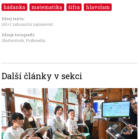
hádanka
matematika
šifra
hlavolam
Zdroj textu:
100+1 zahraniční zajímavost
Zdroje fotografii:
Shutterstock, Profimedia
Další články v sekci
Image