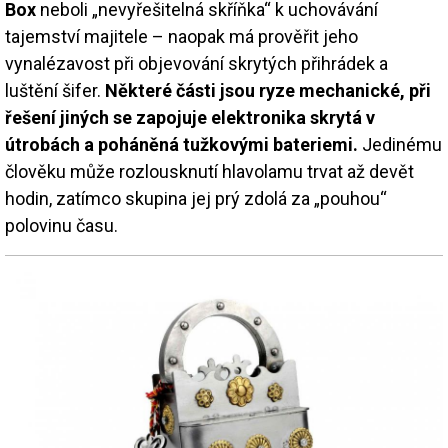
Box
neboli „nevyřešitelná skříňka“ k uchovávání
tajemství majitele – naopak má prověřit jeho
vynalézavost při objevování skrytých přihrádek a
luštění šifer.
Některé části jsou ryze mechanické, při
řešení jiných se zapojuje elektronika skrytá v
útrobách a poháněná tužkovými bateriemi.
Jedinému
člověku může rozlousknutí hlavolamu trvat až devět
hodin, zatímco skupina jej prý zdolá za „pouhou“
polovinu času.