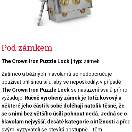
Pod zámkem
The Crown Iron Puzzle Lock | typ:
zámek
Zatímco u běžných hlavolamů se nedoporučuje
používat přílišnou sílu, aby se nepoškodily, v případě
The Crown Iron Puzzle Lock
se nasazení svalů přímo
vyžaduje.
Ručně vyrobený zámek je totiž kovový a
některé jeho části k sobě doléhají natolik těsně, že
se s nimi bez většího úsilí pohnout nedá. Jedná se o
hlavolam nejvyšší, desáté kategorie obtížnosti
a před
svými vyzyvateli se otevírá postupně. I těm