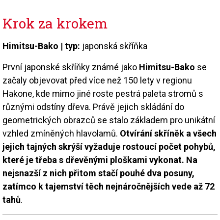
Krok za krokem
Himitsu-Bako | typ:
japonská skříňka
První japonské skříňky známé jako
Himitsu-Bako
se
začaly objevovat před více než 150 lety v regionu
Hakone, kde mimo jiné roste pestrá paleta stromů s
různými odstíny dřeva. Právě jejich skládání do
geometrických obrazců se stalo základem pro unikátní
vzhled zmíněných hlavolamů.
Otvírání skříněk a všech
jejich tajných skrýší vyžaduje rostoucí počet pohybů,
které je třeba s dřevěnými ploškami vykonat. Na
nejsnazší z nich přitom stačí pouhé dva posuny,
zatímco k tajemství těch nejnáročnějších vede až 72
tahů
.