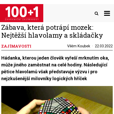
Přejít
k
hlavnímu
obsahu
Zábava, která potrápí mozek:
Nejtěžší hlavolamy a skládačky
ZAJÍMAVOSTI
Vilém Koubek
22.03.2022
Hádanka, kterou jeden člověk vyřeší mrknutím oka,
může jiného zaměstnat na celé hodiny. Následující
pětice hlavolamů však představuje výzvu i pro
nejzkušenější milovníky logických hříček