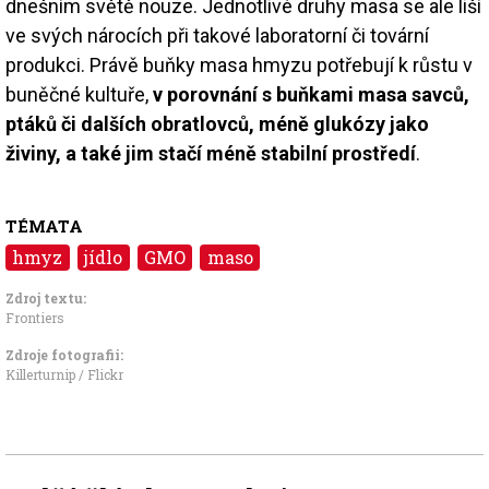
dnešním světě nouze. Jednotlivé druhy masa se ale liší
ve svých nárocích při takové laboratorní či tovární
produkci. Právě buňky masa hmyzu potřebují k růstu v
buněčné kultuře,
v porovnání s buňkami masa savců,
ptáků či dalších obratlovců, méně glukózy jako
živiny, a také jim stačí méně stabilní prostředí
.
TÉMATA
hmyz
jídlo
GMO
maso
Zdroj textu:
Frontiers
Zdroje fotografii:
Killerturnip / Flickr