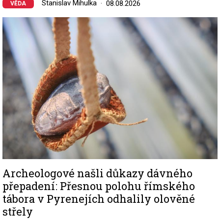
Stanislav Mihulka
08.08.2026
VĚDA
Image
Archeologové našli důkazy dávného
přepadení: Přesnou polohu římského
tábora v Pyrenejích odhalily olověné
střely