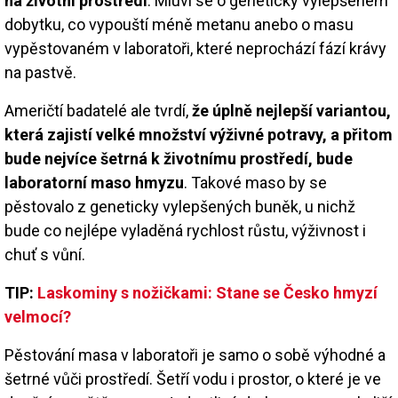
na životní prostředí
. Mluví se o geneticky vylepšeném
dobytku, co vypouští méně metanu anebo o masu
vypěstovaném v laboratoři, které neprochází fází krávy
na pastvě.
Američtí badatelé ale tvrdí,
že úplně nejlepší variantou,
která zajistí velké množství výživné potravy, a přitom
bude nejvíce šetrná k životnímu prostředí, bude
laboratorní maso hmyzu
. Takové maso by se
pěstovalo z geneticky vylepšených buněk, u nichž
bude co nejlépe vyladěná rychlost růstu, výživnost i
chuť s vůní.
TIP:
Laskominy s nožičkami: Stane se Česko hmyzí
velmocí?
Pěstování masa v laboratoři je samo o sobě výhodné a
šetrné vůči prostředí. Šetří vodu i prostor, o které je ve