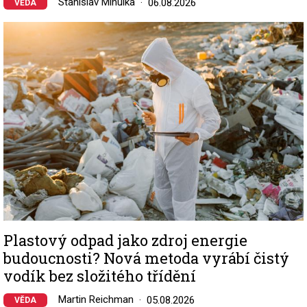
Stanislav Mihulka
06.08.2026
VĚDA
Image
Plastový odpad jako zdroj energie
budoucnosti? Nová metoda vyrábí čistý
vodík bez složitého třídění
Martin Reichman
05.08.2026
VĚDA