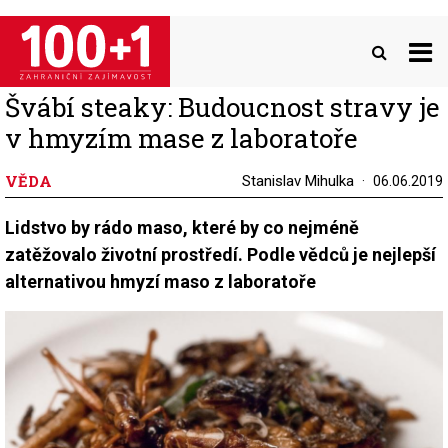
Přejít
k
hlavnímu
obsahu
Švábí steaky: Budoucnost stravy je
v hmyzím mase z laboratoře
VĚDA
Stanislav Mihulka
06.06.2019
Lidstvo by rádo maso, které by co nejméně
zatěžovalo životní prostředí. Podle vědců je nejlepší
alternativou hmyzí maso z laboratoře