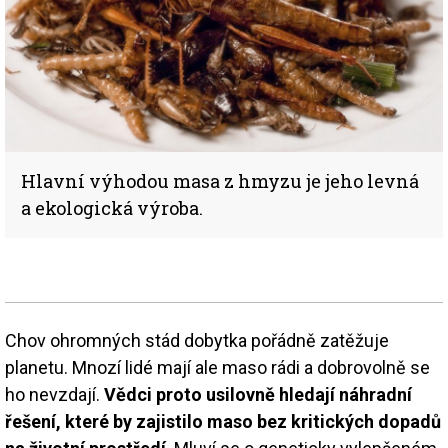
Hlavní výhodou masa z hmyzu je jeho levná
a ekologická výroba.
Chov ohromných stád dobytka pořádně zatěžuje
planetu. Mnozí lidé mají ale maso rádi a dobrovolně se
ho nevzdají.
Vědci proto usilovně hledají náhradní
řešení, které by zajistilo maso bez kritických dopadů