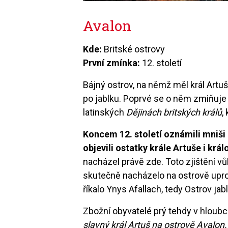
Avalon
Kde:
Britské ostrovy
První zmínka:
12. století
Bájný ostrov, na němž měl král Artuš
po jablku. Poprvé se o něm zmiňuje
latinských
Dějinách britských králů
,
Koncem 12. století oznámili mniši 
objevili ostatky krále Artuše i král
nacházel právě zde. Toto zjištění v
skutečně nacházelo na ostrově upro
říkalo Ynys Afallach, tedy Ostrov jab
Zbožní obyvatelé prý tehdy v hloubc
slavný král Artuš na ostrově Avalon.