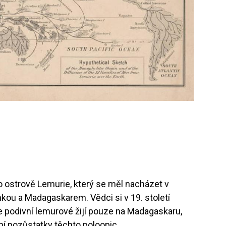
 ostrově Lemurie, který se měl nacházet v
kou a Madagaskarem. Vědci si v 19. století
že podivní lemurové žijí pouze na Madagaskaru,
ní pozůstatky těchto poloopic.