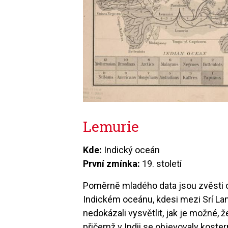
Lemurie
Kde:
Indický oceán
První zmínka:
19. století
Poměrně mladého data jsou zvěsti o
Indickém oceánu, kdesi mezi Srí Lan
nedokázali vysvětlit, jak je možné, 
přičemž v Indii se objevovaly koster