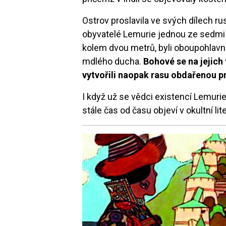
Ostrov proslavila ve svých dílech ru
obyvatelé Lemurie jednou ze sedmi 
kolem dvou metrů, byli oboupohlavní 
mdlého ducha.
Bohové se na jejich 
vytvořili naopak rasu obdařenou p
I když už se vědci existencí Lemuri
stále čas od času objeví v okultní lit