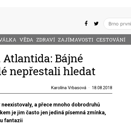
VÁLKA
VĚDA
ZDRAVÍ
ZAJÍMAVOSTI
CESTOVÁNÍ
 Atlantida: Bájné
dé nepřestali hledat
Karolína Vrbasová
18.08.2018
y neexistovaly, a přece mnoho dobrodruhů
ítkem je jim často jen jediná písemná zmínka,
u fantazii