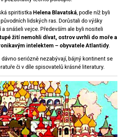
ská spiritistka
Helena Blavatská
, podle níž byli
původních lidských ras. Dorůstali do výšky
a snášeli vejce. Především ale byli nositeli
tupé žití nemohli dívat, ostrov uvrhli do moře a
ronikavým intelektem – obyvatele Atlantidy
.
e dávno seriózně nezabývají, bájný kontinent se
eratuře či v díle spisovatelů krásné literatury.