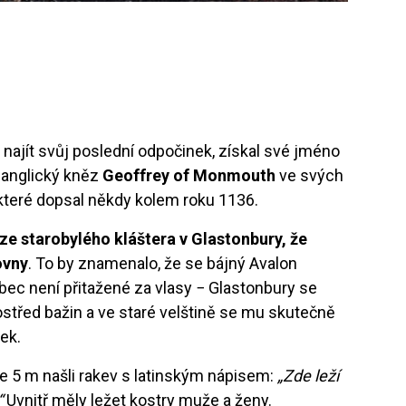
 najít svůj poslední odpočinek, získal své jméno
 anglický kněz
Geoffrey of Monmouth
ve svých
 které dopsal někdy kolem roku 1136.
ze starobylého kláštera v Glastonbury, že
ovny
. To by znamenalo, že se bájný Avalon
ůbec není přitažené za vlasy − Glastonbury se
střed bažin a ve staré velštině se mu skutečně
lek.
e 5 m našli rakev s latinským nápisem:
„Zde leží
“
Uvnitř měly ležet kostry muže a ženy.