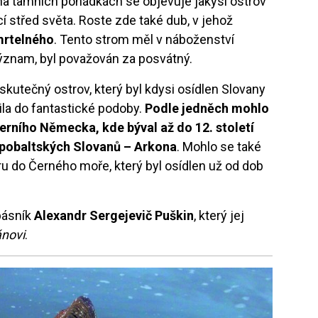
a tamních pohádkách se objevuje jakýsi ostrov
í střed světa. Roste zde také dub, v jehož
mrtelného
. Tento strom měl v náboženství
ýznam, byl považován za posvátný.
 skutečný ostrov, který byl kdysi osídlen Slovany
řila do fantastické podoby.
Podle jedněch mohlo
verního Německa, kde býval až do 12. století
pobaltských Slovanů – Arkona
. Mohlo se také
ru do Černého moře, který byl osídlen už od dob
 básník
Alexandr Sergejevič Puškin
, který jej
ánovi
.