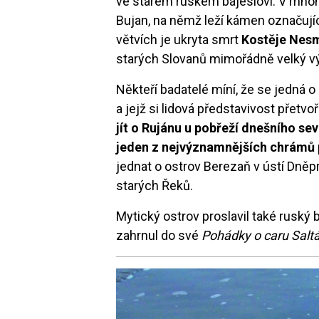
ve starém ruském bájesloví. V mnoh
Bujan, na němž leží kámen označujíc
větvích je ukryta smrt
Kostěje Nes
starých Slovanů mimořádně velký v
Někteří badatelé míní, že se jedná o
a jejž si lidová představivost přetvo
jít o Rujánu u pobřeží dnešního se
jeden z nejvýznamnějších chrámů 
jednat o ostrov Berezaň v ústí Dněp
starých Řeků.
Mytický ostrov proslavil také ruský
zahrnul do své
Pohádky o caru Salt