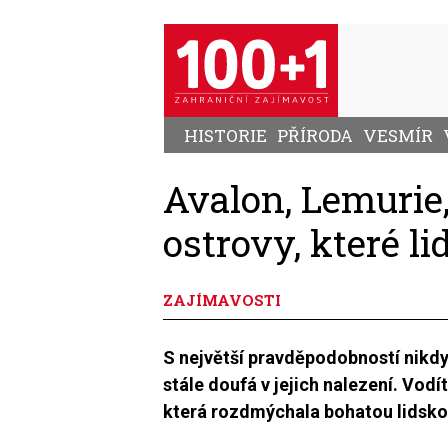
Přejít
k
hlavnímu
obsahu
HISTORIE
PŘÍRODA
VESMÍR
Avalon, Lemurie,
ostrovy, které li
ZAJÍMAVOSTI
S největší pravděpodobností nikd
stále doufá v jejich nalezení. Vod
která rozdmýchala bohatou lidsko