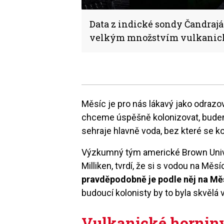
Data z indické sondy Čandrajá
velkým množstvím vulkanický
Měsíc je pro nás lákavý jako odraz
chceme úspěšně kolonizovat, budem
sehraje hlavně voda, bez které se 
Výzkumný tým americké Brown Univer
Milliken, tvrdí, že si s vodou na Měs
pravděpodobně je podle něj na Mě
budoucí kolonisty by to byla skvělá 
Vulkanické hornin