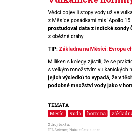
Vědci objevili stopy vody už ve vu
z Měsíce posádkami misí Apollo 15 
prostudoval data z indické sondy
z oběžné dráhy.
TIP:
Základna na Měsíci: Evropa c
Milliken s kolegy zjistili, že se pr
s velkým množstvím vulkanických ho
jejich výsledků to vypadá, že v tě
podobné množství vody jako v hor
TÉMATA
Měsíc
voda
hornina
základn
Zdroj textu:
IFL Science, Nature Geoscience