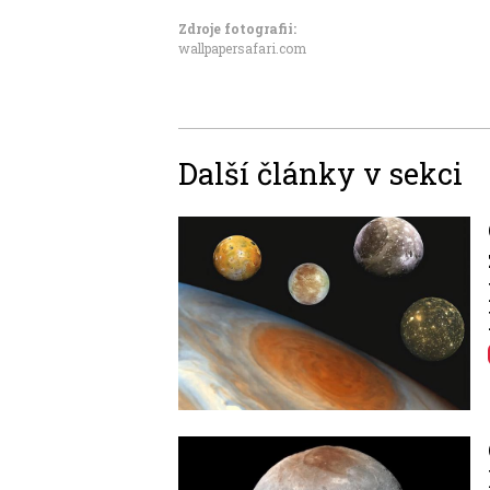
Zdroje fotografii:
wallpapersafari.com
Další články v sekci
Image
Image