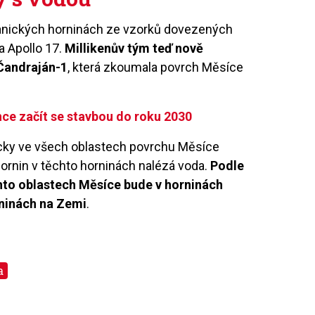
lkanických horninách ze vzorků dovezených
a Apollo 17.
Millikenův tým teď nově
 Čandraján-1
, která zkoumala povrch Měsíce
hce začít se stavbou do roku 2030
akticky ve všech oblastech povrchu Měsíce
rnin v těchto horninách nalézá voda.
Podle
chto oblastech Měsíce bude v horninách
ninách na Zemi
.
a