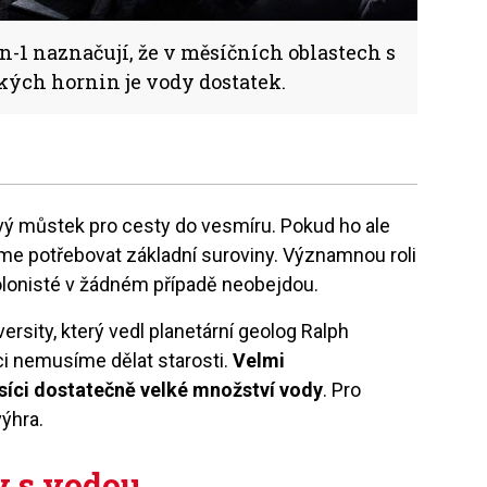
n-1 naznačují, že v měsíčních oblastech s
ch hornin je vody dostatek.
ový můstek pro cesty do vesmíru. Pokud ho ale
e potřebovat základní suroviny. Významnou roli
kolonisté v žádném případě neobejdou.
sity, který vedl planetární geolog Ralph
íci nemusíme dělat starosti.
Velmi
síci dostatečně velké množství vody
. Pro
výhra.
y s vodou