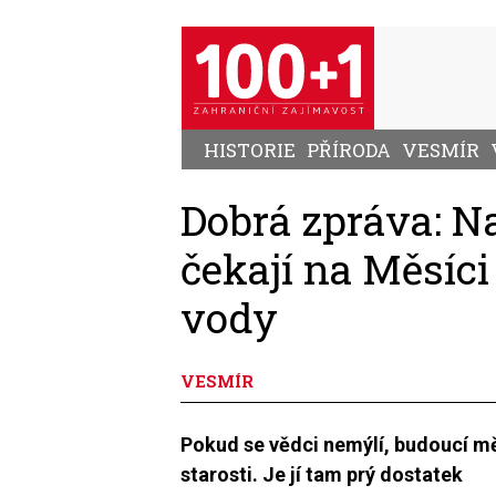
Přejít
k
hlavnímu
obsahu
HISTORIE
PŘÍRODA
VESMÍR
Dobrá zpráva: N
čekají na Měsíc
vody
VESMÍR
Pokud se vědci nemýlí, budoucí mě
starosti. Je jí tam prý dostatek