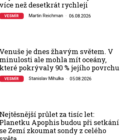
více než desetkrát rychleji
Martin Reichman
06.08.2026
VESMÍR
Venuše je dnes žhavým světem. V
minulosti ale mohla mít oceány,
které pokrývaly 90 % jejího povrchu
Stanislav Mihulka
05.08.2026
VESMÍR
Nejtěsnější průlet za tisíc let:
Planetku Apophis budou při setkání
se Zemí zkoumat sondy z celého
světa