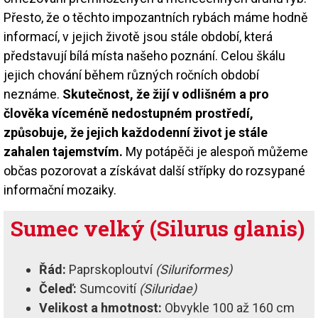
Přesto, že o těchto impozantních rybách máme hodně
informací, v jejich životě jsou stále období, která
představují bílá místa našeho poznání. Celou škálu
jejich chování během různých ročních období
neznáme.
Skutečnost, že žijí v odlišném a pro
člověka víceméně nedostupném prostředí,
způsobuje, že jejich každodenní život je stále
zahalen tajemstvím.
My potápěči je alespoň můžeme
občas pozorovat a získávat další střípky do rozsypané
informační mozaiky.
Sumec velký (Silurus glanis)
Řád:
Paprskoploutví
(Siluriformes)
Čeleď:
Sumcovití
(Siluridae)
Velikost a hmotnost:
Obvykle 100 až 160 cm