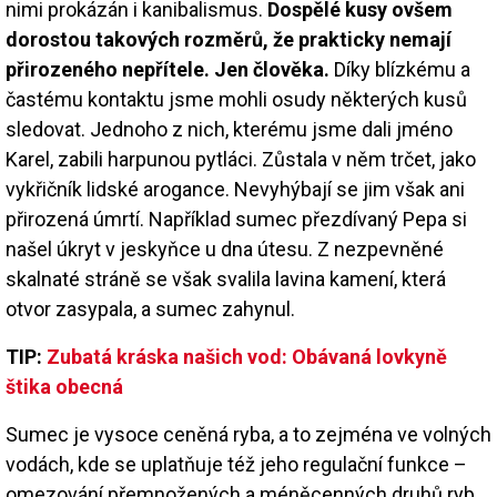
nimi prokázán i kanibalismus.
Dospělé kusy ovšem
dorostou takových rozměrů, že prakticky nemají
přirozeného nepřítele. Jen člověka.
Díky blízkému a
častému kontaktu jsme mohli osudy některých kusů
sledovat. Jednoho z nich, kterému jsme dali jméno
Karel, zabili harpunou pytláci. Zůstala v něm trčet, jako
vykřičník lidské arogance. Nevyhýbají se jim však ani
přirozená úmrtí. Například sumec přezdívaný Pepa si
našel úkryt v jeskyňce u dna útesu. Z nezpevněné
skalnaté stráně se však svalila lavina kamení, která
otvor zasypala, a sumec zahynul.
TIP:
Zubatá kráska našich vod: Obávaná lovkyně
štika obecná
Sumec je vysoce ceněná ryba, a to zejména ve volných
vodách, kde se uplatňuje též jeho regulační funkce –
omezování přemnožených a méněcenných druhů ryb.