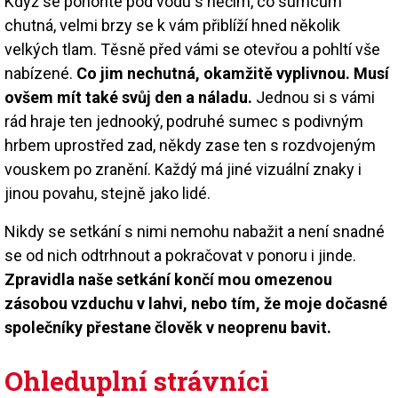
Když se ponoříte pod vodu s něčím, co sumcům
chutná, velmi brzy se k vám přiblíží hned několik
velkých tlam. Těsně před vámi se otevřou a pohltí vše
nabízené.
Co jim nechutná, okamžitě vyplivnou. Musí
ovšem mít také svůj den a náladu.
Jednou si s vámi
rád hraje ten jednooký, podruhé sumec s podivným
hrbem uprostřed zad, někdy zase ten s rozdvojeným
vouskem po zranění. Každý má jiné vizuální znaky i
jinou povahu, stejně jako lidé.
Nikdy se setkání s nimi nemohu nabažit a není snadné
se od nich odtrhnout a pokračovat v ponoru i jinde.
Zpravidla naše setkání končí mou omezenou
zásobou vzduchu v lahvi, nebo tím, že moje dočasné
společníky přestane člověk v neoprenu bavit.
Ohleduplní strávníci