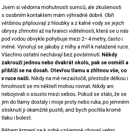
Jsem si vědoma mohutnosti sumců, ale zkušenosti
s osobním kontaktem mám výhradně dobré. Obři
většinou připlouvají z hloubky a z kalné vody se jejich
obrysy zhmotní až na hranici viditelnosti, která se u nás
pod vodou obvykle pohybuje mezi 2–4 metry, často i
méně. Vynořují se jakoby z mlhy a míří k natažené ruce.
Všechno ostatní nechávají bez povšimnutí.
Někdy
zakrouží jednou nebo dvakrát okolo, pak se osmělí a
přiblíží se na dosah. Otevřou tlamu a zhltnou vše, co
v ruce našli.
Nikdy na mě nezaútočili, přestože délkou i
hmotností se mi někteří mohou rovnat. Nikdy ani
nebojovali o sousto mezi sebou. Pokud se stalo, že se
jim do tlamy dostaly i moje prsty nebo ruka, po jemném
stisknutí ji okamžitě pustili, aniž bych pocítila kromě
tlaku i bolest.
Během krmení se k sobě vzájemně chovají velmi