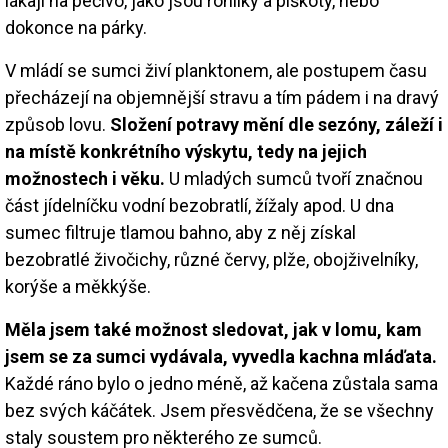
lákají na pečivo, jako jsou rohlíky a piškoty, nebo
dokonce na párky.
V mládí se sumci živí planktonem, ale postupem času
přecházejí na objemnější stravu a tím pádem i na dravý
způsob lovu.
Složení potravy mění dle sezóny, záleží i
na místě konkrétního výskytu, tedy na jejich
možnostech i věku.
U mladých sumců tvoří značnou
část jídelníčku vodní bezobratlí, žížaly apod. U dna
sumec filtruje tlamou bahno, aby z něj získal
bezobratlé živočichy, různé červy, plže, obojživelníky,
korýše a měkkýše.
Měla jsem také možnost sledovat, jak v lomu, kam
jsem se za sumci vydávala, vyvedla kachna mláďata.
Každé ráno bylo o jedno méně, až kačena zůstala sama
bez svých káčátek. Jsem přesvědčena, že se všechny
staly soustem pro některého ze sumců.