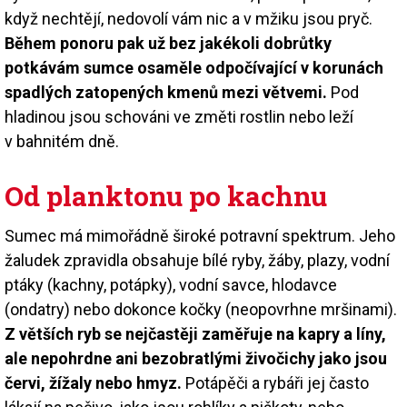
když nechtějí, nedovolí vám nic a v mžiku jsou pryč.
Během ponoru pak už bez jakékoli dobrůtky
potkávám sumce osaměle odpočívající v korunách
spadlých zatopených kmenů mezi větvemi.
Pod
hladinou jsou schováni ve změti rostlin nebo leží
v bahnitém dně.
Od planktonu po kachnu
Sumec má mimořádně široké potravní spektrum. Jeho
žaludek zpravidla obsahuje bílé ryby, žáby, plazy, vodní
ptáky (kachny, potápky), vodní savce, hlodavce
(ondatry) nebo dokonce kočky (neopovrhne mršinami).
Z větších ryb se nejčastěji zaměřuje na kapry a líny,
ale nepohrdne ani bezobratlými živočichy jako jsou
červi, žížaly nebo hmyz.
Potápěči a rybáři jej často