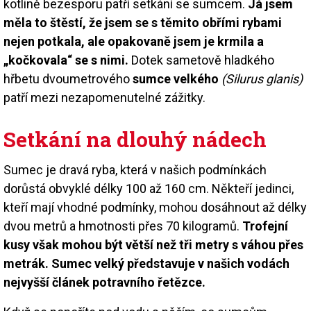
kotlině bezesporu patří setkání se sumcem.
Já jsem
měla to štěstí, že jsem se s těmito obřími rybami
nejen potkala, ale opakovaně jsem je krmila a
„kočkovala“ se s nimi.
Dotek sametově hladkého
hřbetu dvoumetrového
sumce velkého
(Silurus glanis)
patří mezi nezapomenutelné zážitky.
Setkání na dlouhý nádech
Sumec je dravá ryba, která v našich podmínkách
dorůstá obvyklé délky 100 až 160 cm. Někteří jedinci,
kteří mají vhodné podmínky, mohou dosáhnout až délky
dvou metrů a hmotnosti přes 70 kilogramů.
Trofejní
kusy však mohou být větší než tři metry s váhou přes
metrák. Sumec velký představuje v našich vodách
nejvyšší článek potravního řetězce.