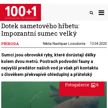
Přejít
k
hlavnímu
obsahu
Dotek sametového hřbetu:
Impozantní sumec velký
PŘÍRODA
Nikita Nashipae Loxodonta
13.04.2020
Sumci jsou obrovské ryby, které dorůstají délky
kolem dvou metrů. Postrach podvodní fauny a
nejvyšší predátor našich vod je však při kontaktu
s člověkem překvapivě ohleduplný a přátelský
Fotogalerie
6