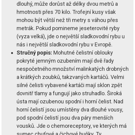
dlouhý, může dorůst až délky dvou metrů a
hmotnosti přes 70 kilo. Trofejní kusy však
mohou být větší než tři metry s váhou přes
metrák. Pokud pomineme jeseterovité ryby
(vyza velká), jde o největší sladkovodní rybu u
nás i největší sladkovodní rybu v Evropě.
Stručný popis:
Mohutné čelistní oblouky
pokryté jemným ozubením mají dvě řady
nespočetného množství malinkatých drobných
a krátkých zoubků, takzvaných kartáčů. Velmi
silné čelisti vybavené kartáči mají sklon zpět
dovnitř tlamy a fungují jako struhadlo. Široká
ústa mají ozubenou spodní i horní čelist. Nad
horní čelistí jsou umístěny dva dlouhé vousy,
pod spodní čelistí jsou dva páry menších
vousků. Jde o chemoreceptory, ve kterých má
sumec chuťové a čichové buňky. Ty