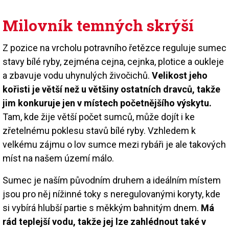
Milovník temných skrýší
Z pozice na vrcholu potravního řetězce reguluje sumec
stavy bílé ryby, zejména cejna, cejnka, plotice a oukleje
a zbavuje vodu uhynulých živočichů.
Velikost jeho
kořisti je větší než u většiny ostatních dravců, takže
jim konkuruje jen v místech početnějšího výskytu.
Tam, kde žije větší počet sumců, může dojít i ke
zřetelnému poklesu stavů bílé ryby. Vzhledem k
velkému zájmu o lov sumce mezi rybáři je ale takových
míst na našem území málo.
Sumec je naším původním druhem a ideálním místem
jsou pro něj nížinné toky s neregulovanými koryty, kde
si vybírá hlubší partie s měkkým bahnitým dnem.
Má
rád teplejší vodu, takže jej lze zahlédnout také v