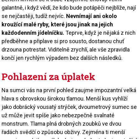
galantně, i když vědí, že kdo bude potápěči nejblíže, nají
se nejčastěji, tudíž nejvíc.
Nevnímají ani okolo
kroužící malé ryby, které jsou jinak na jejich
každodenním jídelníčku.
Teprve, když je nějaká z nich
předběhne a připlave si pro sousto, dostanou chuť
drzouna potrestat. Viditelně zrychlí, ale vše zpravidla
končí jen rychlým výpadem bez dalších následků.
Pohlazení za úplatek
Na sumci vás na první pohled zaujme impozantní velká
hlava s obrovskou širokou tlamou. Menší kus vyhlíží
jako dobrácký vousatý strýček, dvoumetrový sumec se
už může jevit spíše jako nebezpečně svalnaté
monstrum. Tlama plná drobných zoubků ve dvou
řadách svědčí o způsobu obživy. Zejména ti menší