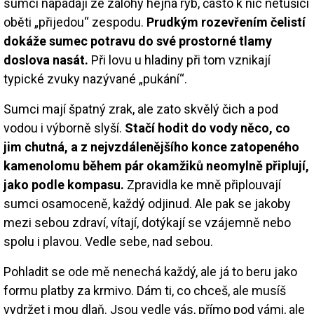
sumci napadají ze zálohy hejna ryb, často k nic netušící
oběti „přijedou“ zespodu.
Prudkým rozevřením čelistí
dokáže sumec potravu do své prostorné tlamy
doslova nasát.
Při lovu u hladiny při tom vznikají
typické zvuky nazývané „pukání“.
Sumci mají špatný zrak, ale zato skvělý čich a pod
vodou i výborně slyší.
Stačí hodit do vody něco, co
jim chutná, a z nejvzdálenějšího konce zatopeného
kamenolomu během pár okamžiků neomylně připlují,
jako podle kompasu.
Zpravidla ke mně připlouvají
sumci osamoceně, každý odjinud. Ale pak se jakoby
mezi sebou zdraví, vítají, dotýkají se vzájemně nebo
spolu i plavou. Vedle sebe, nad sebou.
Pohladit se ode mě nenechá každý, ale já to beru jako
formu platby za krmivo. Dám ti, co chceš, ale musíš
vydržet i mou dlaň. Jsou vedle vás, přímo pod vámi, ale