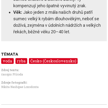
kompenzují jeho špatně vyvinutý zrak.
Věk:
Jako jeden z mála našich druhů patří
sumec velký k rybám dlouhověkým, neboť se
dožívá, zejména v údolních nádržích a velkých
řekách, běžně věku 20–40 let.
TÉMATA
voda
ryba
Česko (Československo)
Zdroj textu:
časopis Příroda
Zdroje fotografii:
Nikita Nashipae Loxodonta