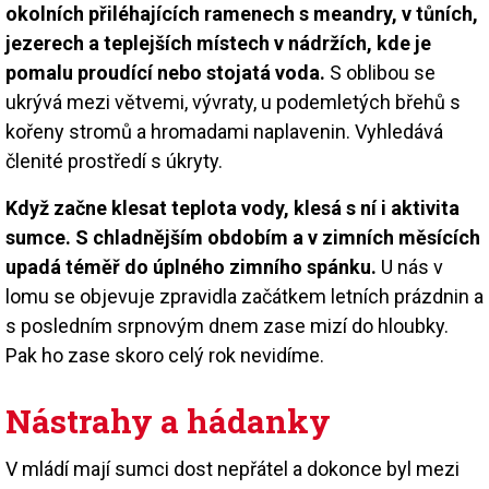
okolních přiléhajících ramenech s meandry, v tůních,
jezerech a teplejších místech v nádržích, kde je
pomalu proudící nebo stojatá voda.
S oblibou se
ukrývá mezi větvemi, vývraty, u podemletých břehů s
kořeny stromů a hromadami naplavenin. Vyhledává
členité prostředí s úkryty.
Když začne klesat teplota vody, klesá s ní i aktivita
sumce. S chladnějším obdobím a v zimních měsících
upadá téměř do úplného zimního spánku.
U nás v
lomu se objevuje zpravidla začátkem letních prázdnin a
s posledním srpnovým dnem zase mizí do hloubky.
Pak ho zase skoro celý rok nevidíme.
Nástrahy a hádanky
V mládí mají sumci dost nepřátel a dokonce byl mezi