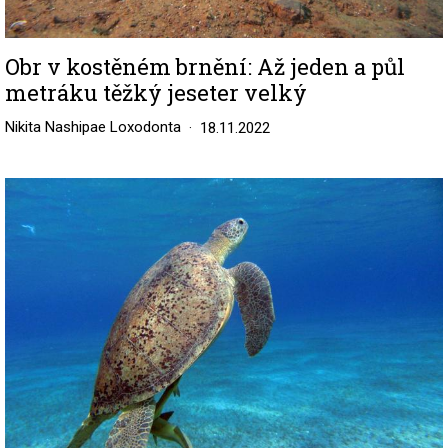
Obr v kostěném brnění: Až jeden a půl
metráku těžký jeseter velký
Nikita Nashipae Loxodonta
18.11.2022
Image