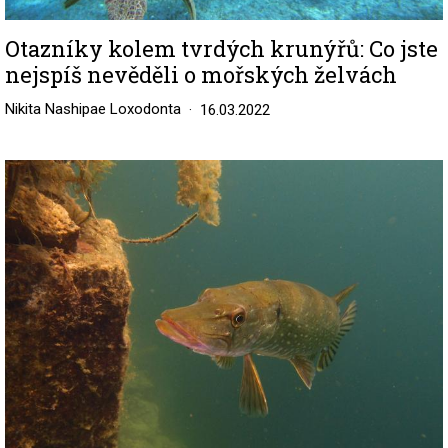
Otazníky kolem tvrdých krunýřů: Co jste
nejspíš nevěděli o mořských želvách
Nikita Nashipae Loxodonta
16.03.2022
Image