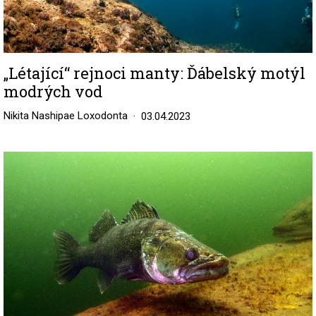
„Létající“ rejnoci manty: Ďábelský motýl
modrých vod
Nikita Nashipae Loxodonta
03.04.2023
Image