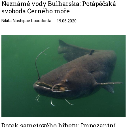
Neznámé vody Bulharska: Potápěčská
svoboda Černého moře
Nikita Nashipae Loxodonta
19.06.2020
Image
Dotek sametového hřbetu: Impozantní