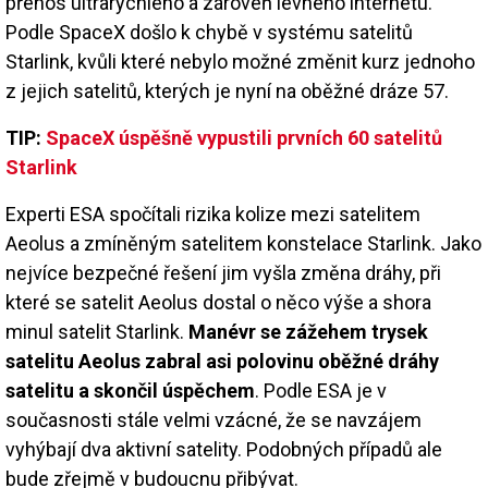
přenos ultrarychlého a zároveň levného internetu.
Podle SpaceX došlo k chybě v systému satelitů
Starlink, kvůli které nebylo možné změnit kurz jednoho
z jejich satelitů, kterých je nyní na oběžné dráze 57.
TIP:
SpaceX úspěšně vypustili prvních 60 satelitů
Starlink
Experti ESA spočítali rizika kolize mezi satelitem
Aeolus a zmíněným satelitem konstelace Starlink. Jako
nejvíce bezpečné řešení jim vyšla změna dráhy, při
které se satelit Aeolus dostal o něco výše a shora
minul satelit Starlink.
Manévr se zážehem trysek
satelitu Aeolus zabral asi polovinu oběžné dráhy
satelitu a skončil úspěchem
. Podle ESA je v
současnosti stále velmi vzácné, že se navzájem
vyhýbají dva aktivní satelity. Podobných případů ale
bude zřejmě v budoucnu přibývat.