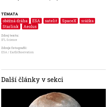
TÉMATA
oběžná dráha
ESA
satelit
SpaceX
srážka
Starlink
Aeolus
Zdroj textu:
IFL Science
Zdroje fotografii:
ESA / EarthObservation
Další články v sekci
Image