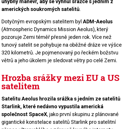
úhybný manévr, aby se vyhnul srážce s jedním z
amerických soukromých satelitů
.
Dotyčným evropským satelitem byl
ADM-Aeolus
(Atmospheric Dynamics Mission Aeolus), který
pozoruje Zemi téměř přesně jeden rok. Více než
tunový satelit se pohybuje na oběžné dráze ve výšce
320 kilometrů. Je pojmenovaný po řeckém božstvu
větrů a jeho úkolem je sledovat větry po celé Zemi.
Hrozba srážky mezi EU a US
satelitem
Satelitu Aeolus hrozila srážka s jedním ze satelitů
Starlink, které nedávno vypustila americká
společnost SpaceX
, jako první skupinu z plánované
gigantické konstelace satelitů Starlink pro satelitní