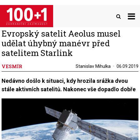
Přejít
k
hlavnímu
obsahu
Evropský satelit Aeolus musel
udělat úhybný manévr před
satelitem Starlink
VESMÍR
Stanislav Mihulka
06.09.2019
Nedávno došlo k situaci, kdy hrozila srážka dvou
stále aktivních satelitů. Nakonec vše dopadlo dobře