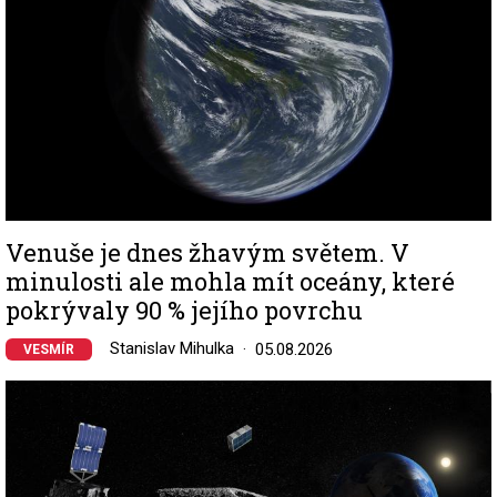
Venuše je dnes žhavým světem. V
minulosti ale mohla mít oceány, které
pokrývaly 90 % jejího povrchu
Stanislav Mihulka
05.08.2026
VESMÍR
Image