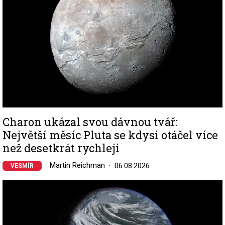
Charon ukázal svou dávnou tvář:
Největší měsíc Pluta se kdysi otáčel více
než desetkrát rychleji
Martin Reichman
06.08.2026
VESMÍR
Image