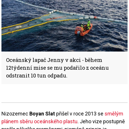
Oceánský lapač Jenny v akci - během
12týdenní mise se mu podařilo z oceánu
odstranit 10 tun odpadu.
Nizozemec
Boyan Slat
přišel v roce 2013 se
smělým
plánem sběru oceánského plastu
. Jeho vize postupně