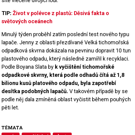
sítě vlečené dvojicí lodí.
TIP:
Život v polévce z plastů: Děsivá fakta o
světových oceánech
Minulý týden proběhl zatím poslední test nového typu
lapače. Jenny z oblasti přezdívané Velká tichomořská
odpadková skvrna dokázala na pevninu dopravit 10 tun
plastového odpadu, který následně zamířil k recyklaci.
Podle Boyana Slata by
k vyčištění tichomořské
odpadkové skvrny, která podle odhadů čítá až 1,8
bilionu kusů platového odpadu, byla zapotřebí
desítka podobných lapačů.
V takovém případě by se
podle něj dala zmíněná oblast vyčistit během pouhých
pěti let.
TÉMATA