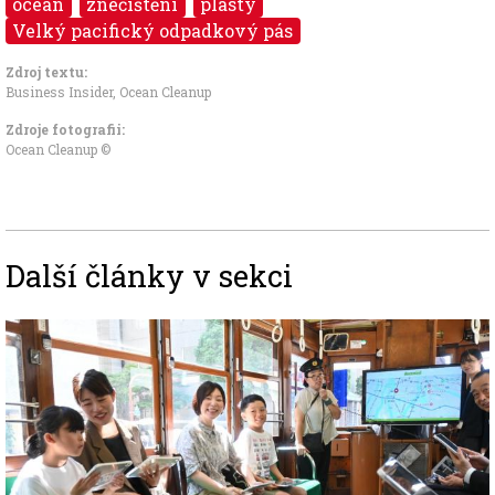
oceán
znečištění
plasty
Velký pacifický odpadkový pás
Zdroj textu:
Business Insider
,
Ocean Cleanup
Zdroje fotografii:
Ocean Cleanup ©
Další články v sekci
Image