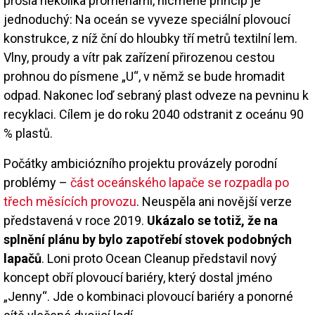
prošla několika proměnami, nicméně princip je
jednoduchý: Na oceán se vyveze speciální plovoucí
konstrukce, z níž ční do hloubky tří metrů textilní lem.
Vlny, proudy a vítr pak zařízení přirozenou cestou
prohnou do písmene „U“, v němž se bude hromadit
odpad. Nakonec loď sebraný plast odveze na pevninu k
recyklaci. Cílem je do roku 2040 odstranit z oceánu 90
% plastů.
Počátky ambiciózního projektu provázely porodní
problémy –
část oceánského lapače se rozpadla po
třech měsících provozu
. Neuspěla ani novější verze
představená v roce 2019.
Ukázalo se totiž, že na
splnění plánu by bylo zapotřebí stovek podobných
lapačů
. Loni proto Ocean Cleanup představil nový
koncept obří plovoucí bariéry, který dostal jméno
„Jenny“. Jde o kombinaci plovoucí bariéry a ponorné