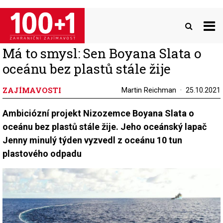
Přejít
k
hlavnímu
obsahu
Má to smysl: Sen Boyana Slata o
oceánu bez plastů stále žije
ZAJÍMAVOSTI
Martin Reichman
25.10.2021
Ambiciózní projekt Nizozemce Boyana Slata o
oceánu bez plastů stále žije. Jeho oceánský lapač
Jenny minulý týden vyzvedl z oceánu 10 tun
plastového odpadu