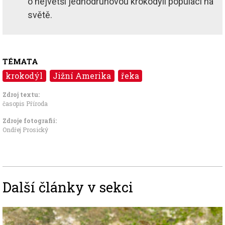
o největší jednodruhovou krokodýlí populaci na
světě.
TÉMATA
krokodýl
Jižní Amerika
řeka
Zdroj textu:
časopis Příroda
Zdroje fotografii:
Ondřej Prosický
Další články v sekci
Image