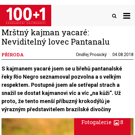
Přejít
k
hlavnímu
obsahu
Mrštný kajman yacaré:
Neviditelný lovec Pantanalu
PŘÍRODA
Ondřej Prosický
04.08.2018
S kajmanem yacaré jsem se u břehů pantanalské
řeky Rio Negro seznamoval pozvolna a s velkým
respektem. Postupně jsem ale setřepal strach a
snažil se dostat kajmanovi víc a víc „na kůži“. Už
proto, že tento menší příbuzný krokodýlů je
výrazným představitelem brazilské divočiny
Fotogalerie
8