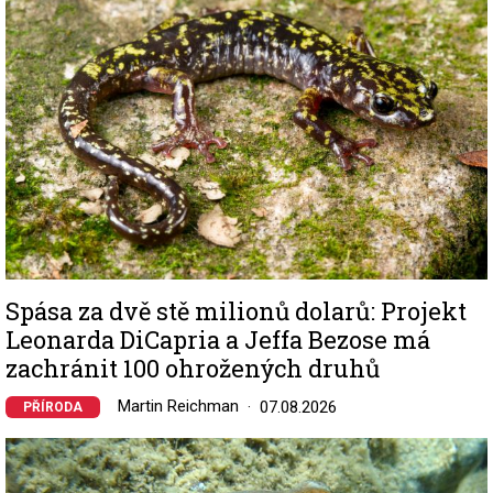
Spása za dvě stě milionů dolarů: Projekt
Leonarda DiCapria a Jeffa Bezose má
zachránit 100 ohrožených druhů
Martin Reichman
07.08.2026
PŘÍRODA
Image