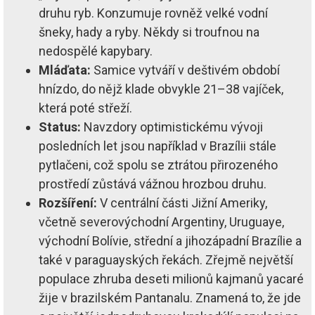
druhu ryb. Konzumuje rovněž velké vodní
šneky, hady a ryby. Někdy si troufnou na
nedospělé kapybary.
Mláďata:
Samice vytváří v deštivém období
hnízdo, do nějž klade obvykle 21–38 vajíček,
která poté střeží.
Status:
Navzdory optimistickému vývoji
posledních let jsou například v Brazílii stále
pytlačeni, což spolu se ztrátou přirozeného
prostředí zůstává vážnou hrozbou druhu.
Rozšíření:
V centrální části Jižní Ameriky,
včetně severovýchodní Argentiny, Uruguaye,
východní Bolívie, střední a jihozápadní Brazílie a
také v paraguayských řekách. Zřejmě největší
populace zhruba deseti milionů kajmanů yacaré
žije v brazilském Pantanalu. Znamená to, že jde