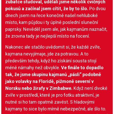
zubatce studoval, udělali jsme několik cvičných
pokusů a začínal jsem cítit, že by to šlo.
Po dvou
dnech jsem na řece konečně našel nehluboké
místo, kam půjdou i ty úplně poslední sluneční
paprsky. Nevěděl jsem ale, jak kajmanům naznačit,
že zrovna tady je nejlepší místo na focení.
Nakonec ale stačilo uvědomit si, že každé zvíře,
kajmana nevyjímaje, jde za potravou. A to
především tehdy, když ho získání sousta stojí
méně námahy než obvykle.
Ve finále to dopadlo
tak, že jsme skupinu kajmanů „pásli“ podobně
jako volavky na Floridě, pižmoně severní v
Norsku nebo žirafy v Zimbabwe.
Když není divoké
zvíře v prostředí, které je pro fotku atraktivní, je
nutné si ho tam opatrně zavést. S hladovými
kajmany to sice bylo mírně nebezpečné, ale šlo to.