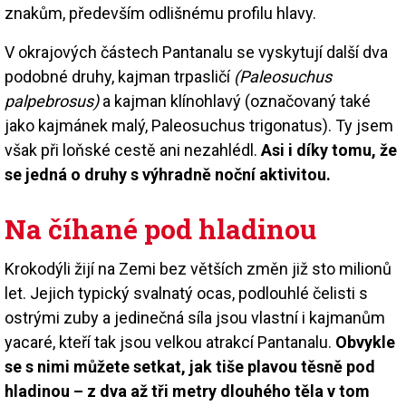
znakům, především odlišnému profilu hlavy.
V okrajových částech Pantanalu se vyskytují další dva
podobné druhy, kajman trpasličí
(Paleosuchus
palpebrosus)
a kajman klínohlavý (označovaný také
jako kajmánek malý, Paleosuchus trigonatus). Ty jsem
však při loňské cestě ani nezahlédl.
Asi i díky tomu, že
se jedná o druhy s výhradně noční aktivitou.
Na číhané pod hladinou
Krokodýli žijí na Zemi bez větších změn již sto milionů
let. Jejich typický svalnatý ocas, podlouhlé čelisti s
ostrými zuby a jedinečná síla jsou vlastní i kajmanům
yacaré, kteří tak jsou velkou atrakcí Pantanalu.
Obvykle
se s nimi můžete setkat, jak tiše plavou těsně pod
hladinou – z dva až tři metry dlouhého těla v tom