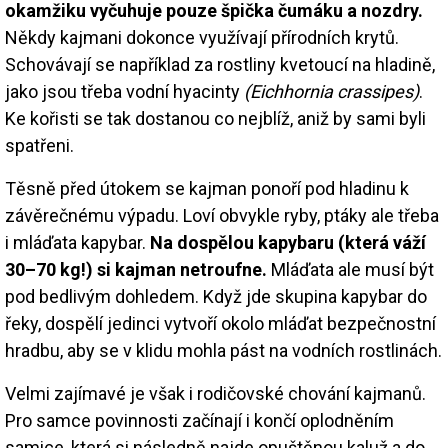
okamžiku vyčuhuje pouze špička čumáku a nozdry.
Někdy kajmani dokonce využívají přírodních krytů.
Schovávají se například za rostliny kvetoucí na hladině,
jako jsou třeba vodní hyacinty
(Eichhornia crassipes)
.
Ke kořisti se tak dostanou co nejblíž, aniž by sami byli
spatřeni.
Těsně před útokem se kajman ponoří pod hladinu k
závěrečnému výpadu. Loví obvykle ryby, ptáky ale třeba
i mláďata kapybar.
Na dospělou kapybaru (která váží
30–70 kg!) si kajman netroufne.
Mláďata ale musí být
pod bedlivým dohledem. Když jde skupina kapybar do
řeky, dospělí jedinci vytvoří okolo mláďat bezpečnostní
hradbu, aby se v klidu mohla pást na vodních rostlinách.
Velmi zajímavé je však i rodičovské chování kajmanů.
Pro samce povinnosti začínají i končí oplodněním
samice, která si následně najde opuštěnou kaluž a do