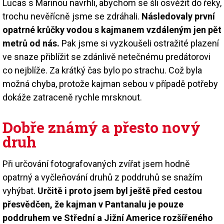
Lucas s Marinou navrhli, abychom se šli osvěžit do řeky,
trochu nevěřícně jsme se zdráhali.
Následovaly první
opatrné krůčky vodou s kajmanem vzdáleným jen pět
metrů od nás.
Pak jsme si vyzkoušeli ostražité plazení
ve snaze přiblížit se zdánlivě netečnému predátorovi
co nejblíže. Za krátký čas bylo po strachu. Což byla
možná chyba, protože kajman sebou v případě potřeby
dokáže zatraceně rychle mrsknout.
Dobře známý a přesto nový
druh
Při určování fotografovaných zvířat jsem hodně
opatrný a vyčleňování druhů z poddruhů se snažím
vyhýbat.
Určitě i proto jsem byl ještě před cestou
přesvědčen, že kajman v Pantanalu je pouze
poddruhem ve Střední a Jižní Americe rozšířeného