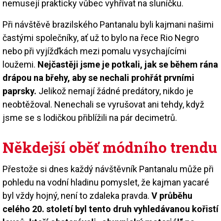
nemusejí prakticky vůbec vyhřívat na sluníčku.
Při návštěvě brazilského Pantanalu byli kajmani našimi
častými společníky, ať už to bylo na řece Rio Negro
nebo při vyjížďkách mezi pomalu vysychajícími
loužemi.
Nejčastěji jsme je potkali, jak se během rána
drápou na břehy, aby se nechali prohřát prvními
paprsky.
Jelikož nemají žádné predátory, nikdo je
neobtěžoval. Nenechali se vyrušovat ani tehdy, když
jsme se s lodičkou přiblížili na pár decimetrů.
Někdejší oběť módního trendu
Přestože si dnes každý návštěvník Pantanalu může při
pohledu na vodní hladinu pomyslet, že kajman yacaré
byl vždy hojný, není to zdaleka pravda.
V průběhu
celého 20. století byl tento druh vyhledávanou kořistí