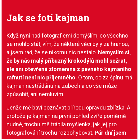
Jak se fotí kajman
Když nyní nad fotografiemi domýšlím, co všechno
se mohlo stát, vím, že některé věci byly za hranou,
a jsem rád, že se nikomu nic nestalo.
Nemyslím si,
že by nás malý příbuzný krokodýlů mohl sežrat,
ale ani otevřená zlomenina z pevného kajmaního
rafnutí není nic příjemného.
O tom, co za špínu má
kajman nastřádánu na zubech a co vše může
způsobit, ani nemluvím.
Jenže mě baví poznávat přírodu opravdu zblízka. A
protože je kajman na první pohled zvíře poměrně
nudné, trochu mě trápila myšlenka, jak jej pro
fotografování trochu rozpohybovat.
Pár dní jsem