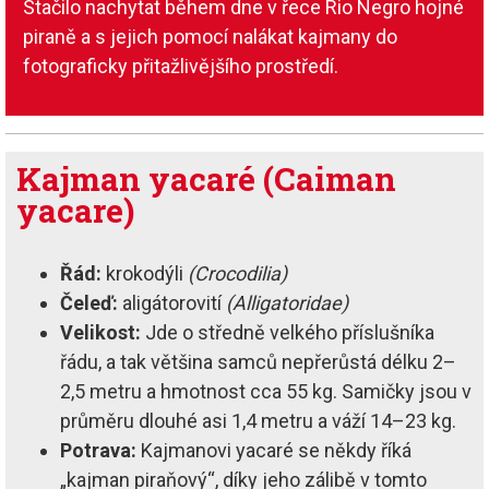
Stačilo nachytat během dne v řece Rio Negro hojné
piraně a s jejich pomocí nalákat kajmany do
fotograficky přitažlivějšího prostředí.
Kajman yacaré (Caiman
yacare)
Řád:
krokodýli
(Crocodilia)
Čeleď:
aligátorovití
(Alligatoridae)
Velikost:
Jde o středně velkého příslušníka
řádu, a tak většina samců nepřerůstá délku 2–
2,5 metru a hmotnost cca 55 kg. Samičky jsou v
průměru dlouhé asi 1,4 metru a váží 14–23 kg.
Potrava:
Kajmanovi yacaré se někdy říká
„kajman piraňový“, díky jeho zálibě v tomto