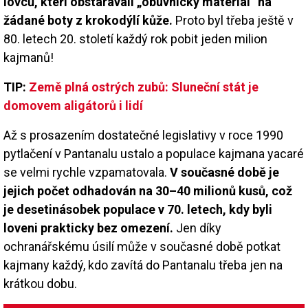
lovců, kteří obstarávali „obuvnický materiál“ na
žádané boty z krokodýlí kůže.
Proto byl třeba ještě v
80. letech 20. století každý rok pobit jeden milion
kajmanů!
TIP:
Země plná ostrých zubů: Sluneční stát je
domovem aligátorů i lidí
Až s prosazením dostatečné legislativy v roce 1990
pytlačení v Pantanalu ustalo a populace kajmana yacaré
se velmi rychle vzpamatovala.
V současné době je
jejich počet odhadován na 30–40 milionů kusů, což
je desetinásobek populace v 70. letech, kdy byli
loveni prakticky bez omezení.
Jen díky
ochranářskému úsilí může v současné době potkat
kajmany každý, kdo zavítá do Pantanalu třeba jen na
krátkou dobu.