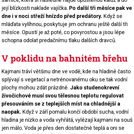
její blízkosti naklade vajíčka.
Po další tři měsíce pak ve
dne i v noci střeží hnízdo před predátory.
Když se
mláďata vylíhnou, poskytuje jim ochranu ještě další tři
měsíce. Opustí je až poté, co povyrostou a jsou lépe
schopna odolat predačnímu tlaku dalších dravců.
V poklidu na bahnitém břehu
Kajmani tráví většinu dne ve vodě, kde na hladině často
splývají s vegetací a netrénovanému oku se tak vodní
plochy mohou zdát prázdně.
Jako studenokrevní
živočichové musí svou tělesnou teplotu regulovat
přesouváním se z teplejších míst na chladnější a
naopak.
Když v září pomalu končí období sucha, vodní
hladina je nízko a voda vyhřátá, vylézají kajmani na souš
jen málo. Voda je přes den dostatečně teplá a oni se