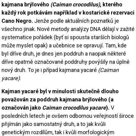
kajmana brýlového
(Caiman crocodilus)
, kterého
každý rok potkávám například v kostarické rezervaci
Cano Negro.
Jenže podle aktuálních poznatků je
všechno jinak. Nové metody analýzy DNA dělají v zažité
systematice pořádek (byť si spousta starších biologů
může myslet opak) a učebnice se opravují. Tam, kde
byl dříve druh, je dnes jen poddruh a naopak některé
dříve opatrně označované poddruhy povýšily na úplně
nový druh. To je i případ kajmana yacaré
(Caiman
yacare)
.
Kajman yacaré byl v minulosti skutečně dlouho
považován za poddruh kajmana brýlového (a
označován jako
Caiman crocodilus yacare
).
V
posledních letech je ovšem odbornou veřejností široce
přijímán jako samostatný druh, a to jak kvůli
genetickým rozdílům, tak i kvůli morfologickým