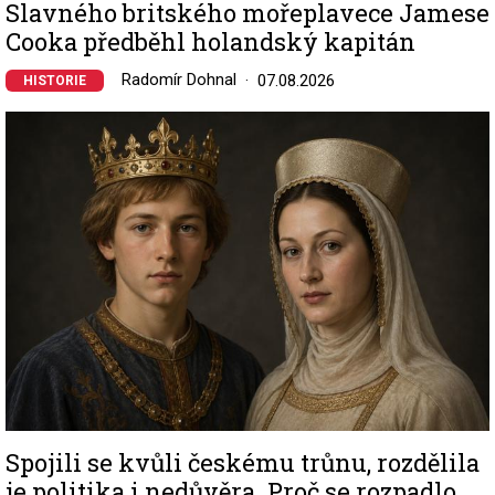
Slavného britského mořeplavece Jamese
Cooka předběhl holandský kapitán
Radomír Dohnal
07.08.2026
HISTORIE
Image
Spojili se kvůli českému trůnu, rozdělila
je politika i nedůvěra. Proč se rozpadlo