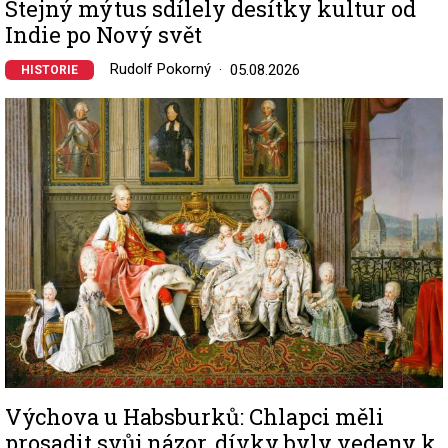
Stejný mýtus sdílely desítky kultur od
Indie po Nový svět
Rudolf Pokorný
05.08.2026
HISTORIE
Image
Výchova u Habsburků: Chlapci měli
prosadit svůj názor, dívky byly vedeny k