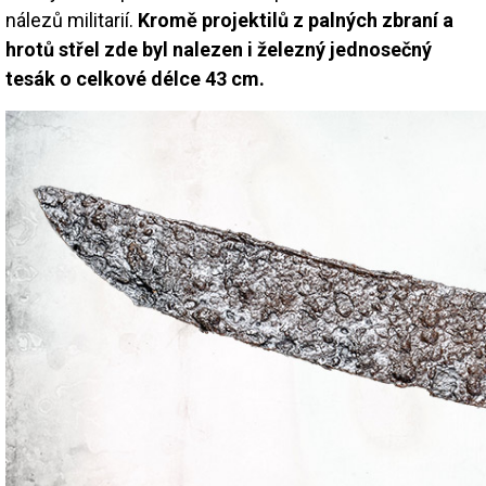
nálezů militarií.
Kromě projektilů z palných zbraní a
hrotů střel zde byl nalezen i železný jednosečný
tesák o celkové délce 43 cm.