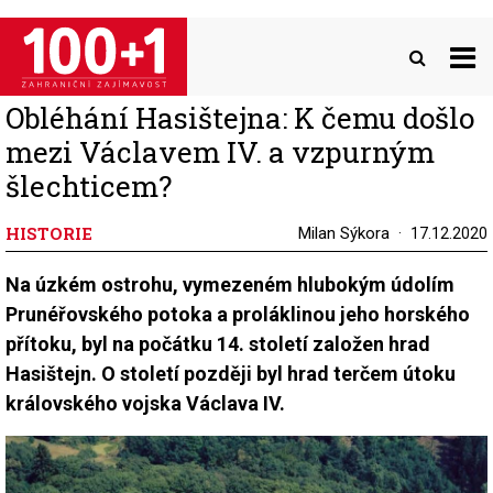
Přejít
k
hlavnímu
obsahu
Obléhání Hasištejna: K čemu došlo
mezi Václavem IV. a vzpurným
šlechticem?
HISTORIE
Milan Sýkora
17.12.2020
Na úzkém ostrohu, vymezeném hlubokým údolím
Prunéřovského potoka a proláklinou jeho horského
přítoku, byl na počátku 14. století založen hrad
Hasištejn. O století později byl hrad terčem útoku
královského vojska Václava IV.