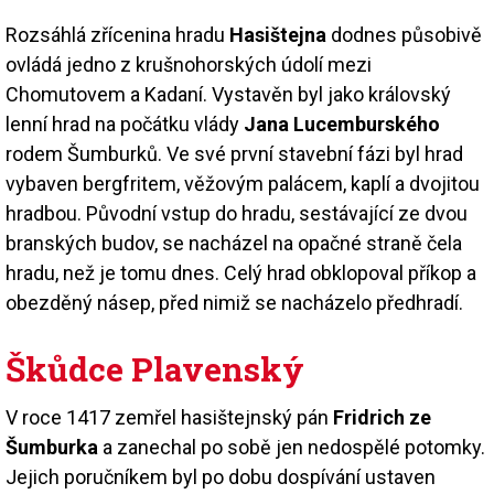
Rozsáhlá zřícenina hradu
Hasištejna
dodnes působivě
ovládá jedno z krušnohorských údolí mezi
Chomutovem a Kadaní. Vystavěn byl jako královský
lenní hrad na počátku vlády
Jana Lucemburského
rodem Šumburků. Ve své první stavební fázi byl hrad
vybaven bergfritem, věžovým palácem, kaplí a dvojitou
hradbou. Původní vstup do hradu, sestávající ze dvou
branských budov, se nacházel na opačné straně čela
hradu, než je tomu dnes. Celý hrad obklopoval příkop a
obezděný násep, před nimiž se nacházelo předhradí.
Škůdce Plavenský
V roce 1417 zemřel hasištejnský pán
Fridrich ze
Šumburka
a zanechal po sobě jen nedospělé potomky.
Jejich poručníkem byl po dobu dospívání ustaven