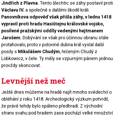
Jindřich z Plavna
. Tento šlechtic se záhy postavil proti
Václavu IV.
a společně s dalšími škodil králi.
Panovníkova odpověď však přišla záhy, v lednu 1418
vypravil proti hradu Hasištejnu královské vojsko,
posílené pražskými oddíly vedenými hejtmanem
Jarošem.
Dobývání se však pro účinnou obranu stále
protahovalo, proto v polovině dubna král vyslal další
posily s
Mikulášem Chudým
, řečeným Chudý z
Lobkowicz, v čele. Ty měly se vzpurným pánem jednou
provždy skoncovat.
Levnější než meč
Ještě dnes můžeme na hradě najít mnoho svědectví o
obléhání z roku 1418. Archeologický výzkum potvrdil,
že právě tehdy bylo spáleno předhradí. Z východní
strany svahu pod hradem zase pochází velké množství