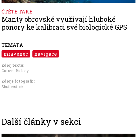
ČTĚTE TAKÉ
Manty obrovské využívají hluboké
ponory ke kalibraci své biologické GPS
TÉMATA
mravenec
navigace
Zdroj textu:
Current Biology
Zdroje fotografii:
Shutterstock
Další články v sekci