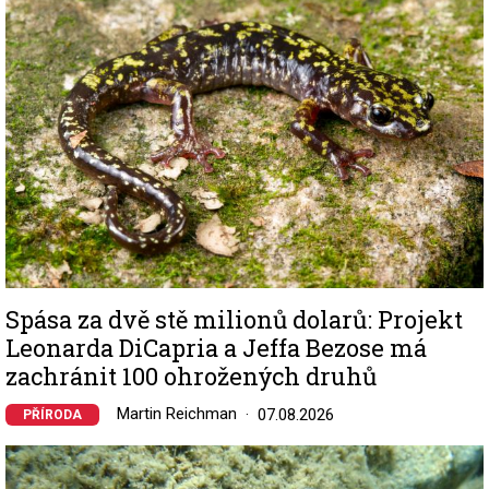
Spása za dvě stě milionů dolarů: Projekt
Leonarda DiCapria a Jeffa Bezose má
zachránit 100 ohrožených druhů
Martin Reichman
07.08.2026
PŘÍRODA
Image