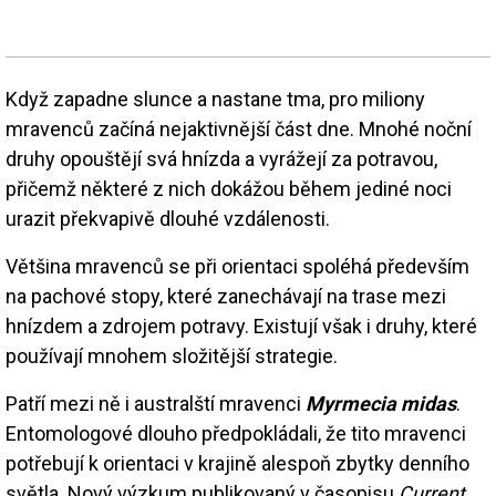
Když zapadne slunce a nastane tma, pro miliony
mravenců začíná nejaktivnější část dne. Mnohé noční
druhy opouštějí svá hnízda a vyrážejí za potravou,
přičemž některé z nich dokážou během jediné noci
urazit překvapivě dlouhé vzdálenosti.
Většina mravenců se při orientaci spoléhá především
na pachové stopy, které zanechávají na trase mezi
hnízdem a zdrojem potravy. Existují však i druhy, které
používají mnohem složitější strategie.
Patří mezi ně i australští mravenci
Myrmecia midas
.
Entomologové dlouho předpokládali, že tito mravenci
potřebují k orientaci v krajině alespoň zbytky denního
světla. Nový výzkum publikovaný v časopisu
Current