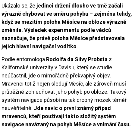
Ukázalo se, že
jedinci držení dlouho ve tmě začali
výrazně chybovat ve směru pohybu – zejména tehdy,
když se mezitím poloha Měsíce na obloze výrazně
změnila. Výsledek experimentu podle vědců
naznačuje, že právě poloha Měsíce představovala
jejich hlavní navigační vodítko
.
Podle entomologa
Rodolfa da Silvy Probsta
z
Kalifornské univerzity v Davisu, který se studie
neúčastnil, jde o mimořádně překvapivý objev.
Mravenci totiž nejen sledují Měsíc, ale zároveň musí
průběžně zohledňovat jeho pohyb po obloze. Takový
systém navigace působí na tak drobný mozek téměř
neuvěřitelně.
Jde navíc o první známý případ
mravenců, kteří používají takto složitý systém
navigace navázaný na pohyb Měsíce a vnímání času.