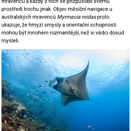
mravenců a každý z nich se přizpůsobil svému
prostředí trochu jinak. Objev měsíční navigace u
australských mravenců
Myrmecia midas
proto
ukazuje, že hmyzí smysly a orientační schopnosti
mohou být mnohem rozmanitější, než si vědci dosud
mysleli.
Image