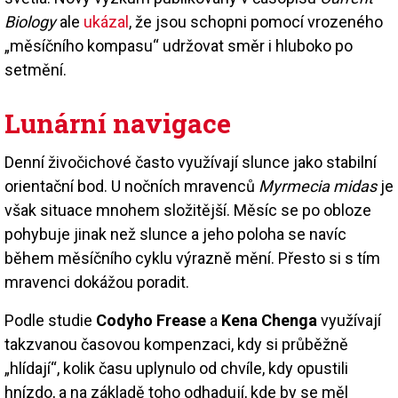
Biology
ale
ukázal
, že jsou schopni pomocí vrozeného
„měsíčního kompasu“ udržovat směr i hluboko po
setmění.
Lunární navigace
Denní živočichové často využívají slunce jako stabilní
orientační bod. U nočních mravenců
Myrmecia midas
je
však situace mnohem složitější. Měsíc se po obloze
pohybuje jinak než slunce a jeho poloha se navíc
během měsíčního cyklu výrazně mění. Přesto si s tím
mravenci dokážou poradit.
Podle studie
Codyho Frease
a
Kena Chenga
využívají
takzvanou časovou kompenzaci, kdy si průběžně
„hlídají“, kolik času uplynulo od chvíle, kdy opustili
hnízdo, a na základě toho odhadují, kde by se měl