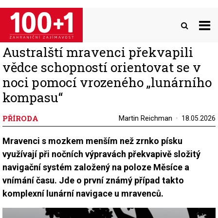
Přejít
k
hlavnímu
obsahu
Australští mravenci překvapili
vědce schopností orientovat se v
noci pomocí vrozeného „lunárního
kompasu“
PŘÍRODA
Martin Reichman
18.05.2026
Mravenci s mozkem menším než zrnko písku
využívají při nočních výpravách překvapivě složitý
navigační systém založený na poloze Měsíce a
vnímání času. Jde o první známý případ takto
komplexní lunární navigace u mravenců.