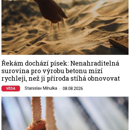
Řekám dochází písek: Nenahraditelná
surovina pro výrobu betonu mizí
rychleji, než ji příroda stíhá obnovovat
Stanislav Mihulka
08.08.2026
VĚDA
Image