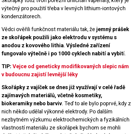
Skořápky totiž tvoří porézní uhličitan vápenatý, který je
výtečný pro použití třeba v levných lithium-iontových
kondenzátorech.
Vědci ověřili funkčnost materiálu tak, že
jemný prášek
ze skořápek použili jako elektrodu v systému s
anodou z kovového lithia
.
Výsledné zařízení
fungovalo výtečně i po 1000 cyklech nabití a vybit
í.
TIP:
Vejce od geneticky modifikovaných slepic nám
v budoucnu zajistí levnější léky
Skořápky z vajíček se dnes již využívají v celé řadě
zajímavých materiálů, včetně kosmetiky,
biokeramiky nebo barviv
. Teď to ale bylo poprvé, kdy z
nich někdo udělal výkonné elektrody. Po dalším
nezbytném výzkumu elektrochemických a fyzikálních
vlastností materiálu ze skořápek bychom se mohli