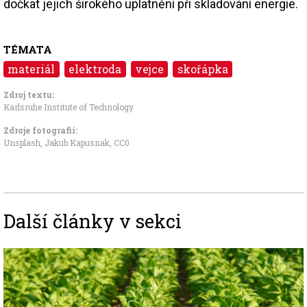
dočkat jejich širokého uplatnění při skladování energie.
TÉMATA
materiál
elektroda
vejce
skořápka
Zdroj textu:
Karlsruhe Institute of Technology
Zdroje fotografii:
Unsplash, Jakub Kapusnak
,
CC0
Další články v sekci
Image