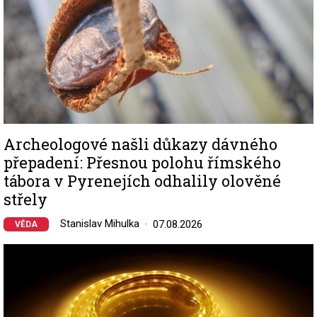
Archeologové našli důkazy dávného
přepadení: Přesnou polohu římského
tábora v Pyrenejích odhalily olověné
střely
Stanislav Mihulka
07.08.2026
VĚDA
Image