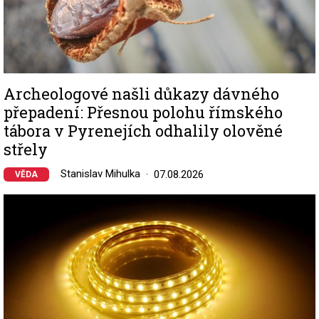
Archeologové našli důkazy dávného
přepadení: Přesnou polohu římského
tábora v Pyrenejích odhalily olověné
střely
Stanislav Mihulka
07.08.2026
VĚDA
Image