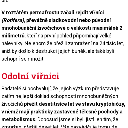
dít.
V roztátém permafrostu začali rejdit vířníci
(Rotifera)
, převážně sladkovodní nebo původní
mnohobuněční živočichové o velikosti maximálně 2
milimetrů
, kteří na první pohled připomínají velké
nálevníky. Nejenom že přežili zamražení na 24 tisíc let,
aniž by došlo k destrukci jejich buněk, ale také byli
schopní se množit.
Odolní vířnici
Badatelé si pochvalují, že jejich výzkum představuje
zatím nejlepší doklad schopnosti mnohobuněčných
živočichů
přežít desetitisíce let ve stavu kryptobiózy,
v němž mají prakticky zastavené tělesné pochody a
metabolismus
. Doposud jsme si byli jistí jen tím, že
zmražení přežijí deset let. Vše nasvědčuje tomu, že