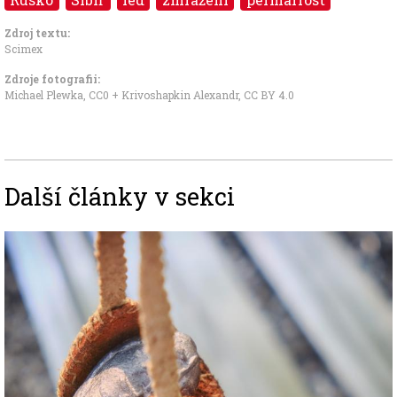
Zdroj textu:
Scimex
Zdroje fotografii:
Michael Plewka
,
CC0
+ Krivoshapkin Alexandr,
CC BY 4.0
Další články v sekci
Image