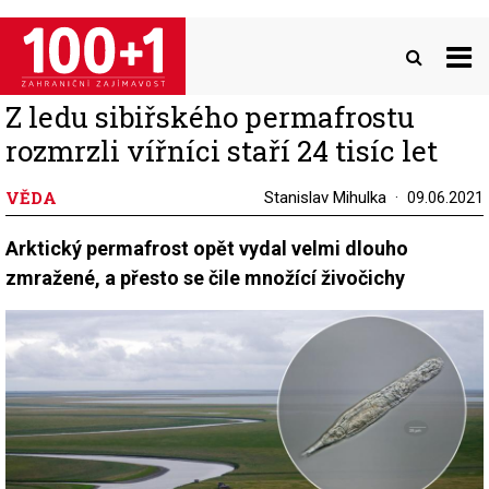
Přejít
k
hlavnímu
obsahu
Z ledu sibiřského permafrostu
rozmrzli vířníci staří 24 tisíc let
VĚDA
Stanislav Mihulka
09.06.2021
Arktický permafrost opět vydal velmi dlouho
zmražené, a přesto se čile množící živočichy