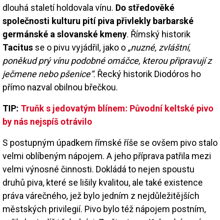
dlouhá staletí holdovala vínu.
Do středověké
společnosti kulturu pití piva přivlekly barbarské
germánské a slovanské kmeny
. Římský historik
Tacitus
se o pivu vyjádřil, jako o
„nuzné, zvláštní,
poněkud prý vínu podobné omáčce, kterou připravují z
ječmene nebo pšenice“
. Řecký historik Diodóros ho
přímo nazval obilnou břečkou.
TIP:
Truňk s jedovatým blínem: Původní keltské pivo
by nás nejspíš otrávilo
S postupným úpadkem římské říše se ovšem pivo stalo
velmi oblíbeným nápojem. A jeho příprava patřila mezi
velmi výnosné činnosti. Dokládá to nejen spoustu
druhů piva, které se lišily kvalitou, ale také existence
práva várečného, jež bylo jedním z nejdůležitějších
městských privilegií. Pivo bylo též nápojem postním,