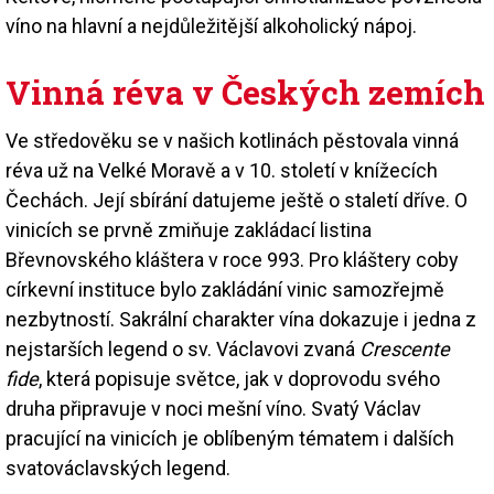
víno na hlavní a nejdůležitější alkoholický nápoj.
Vinná réva v Českých zemích
Ve středověku se v našich kotlinách pěstovala vinná
réva už na Velké Moravě a v 10. století v knížecích
Čechách. Její sbírání datujeme ještě o staletí dříve. O
vinicích se prvně zmiňuje zakládací listina
Břevnovského kláštera v roce 993. Pro kláštery coby
církevní instituce bylo zakládání vinic samozřejmě
nezbytností. Sakrální charakter vína dokazuje i jedna z
nejstarších legend o sv. Václavovi zvaná
Crescente
fide
, která popisuje světce, jak v doprovodu svého
druha připravuje v noci mešní víno. Svatý Václav
pracující na vinicích je oblíbeným tématem i dalších
svatováclavských legend.