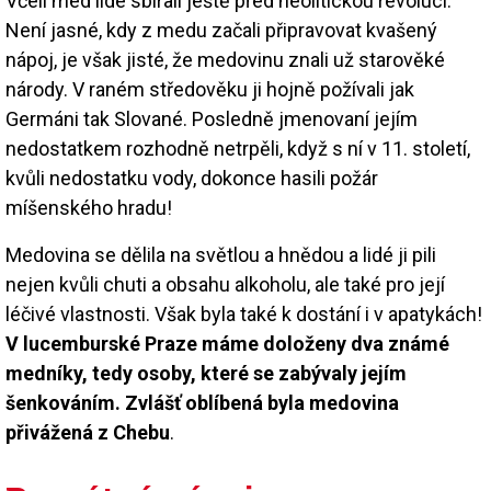
Včelí med lidé sbírali ještě před neolitickou revolucí.
Není jasné, kdy z medu začali připravovat kvašený
nápoj, je však jisté, že medovinu znali už starověké
národy. V raném středověku ji hojně požívali jak
Germáni tak Slované. Posledně jmenovaní jejím
nedostatkem rozhodně netrpěli, když s ní v 11. století,
kvůli nedostatku vody, dokonce hasili požár
míšenského hradu!
Medovina se dělila na světlou a hnědou a lidé ji pili
nejen kvůli chuti a obsahu alkoholu, ale také pro její
léčivé vlastnosti. Však byla také k dostání i v apatykách!
V lucemburské Praze máme doloženy dva známé
medníky, tedy osoby, které se zabývaly jejím
šenkováním. Zvlášť oblíbená byla medovina
přivážená z Chebu
.