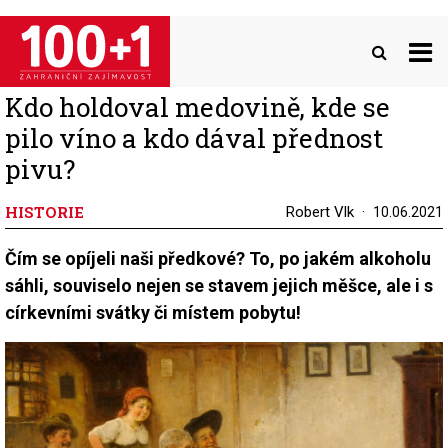
Přejít
k
hlavnímu
obsahu
Kdo holdoval medovině, kde se
pilo víno a kdo dával přednost
pivu?
HISTORIE
Robert Vlk
10.06.2021
Čím se opíjeli naši předkové? To, po jakém alkoholu
sáhli, souviselo nejen se stavem jejich měšce, ale i s
církevními svátky či místem pobytu!