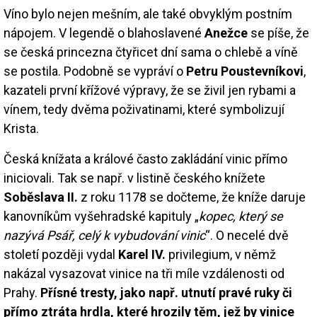
Víno bylo nejen mešním, ale také obvyklým postním
nápojem. V legendě o blahoslavené
Anežce
se píše, že
se česká princezna čtyřicet dní sama o chlebě a víně
se postila. Podobně se vypráví o
Petru Poustevníkovi
,
kazateli první křížové výpravy, že se živil jen rybami a
vínem, tedy dvěma poživatinami, které symbolizují
Krista.
Česká knížata a králové často zakládání vinic přímo
iniciovali. Tak se např. v listině českého knížete
Soběslava II.
z roku 1178 se dočteme, že kníže daruje
kanovníkům vyšehradské kapituly „
kopec, který se
nazývá Psář, celý k vybudování vinic
“. O necelé dvě
století později vydal
Karel IV.
privilegium, v němž
nakázal vysazovat vinice na tři míle vzdálenosti od
Prahy.
Přísné tresty, jako např. utnutí pravé ruky či
přímo ztráta hrdla, které hrozily těm, jež by vinice