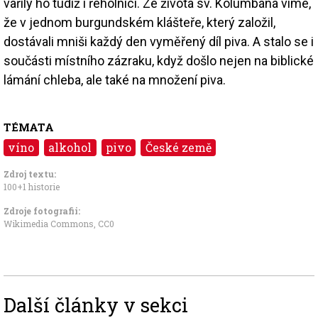
vařily ho tudíž i řeholníci. Ze života sv. Kolumbána víme,
že v jednom burgundském klášteře, který založil,
dostávali mniši každý den vyměřený díl piva. A stalo se i
součásti místního zázraku, když došlo nejen na biblické
lámání chleba, ale také na množení piva.
TÉMATA
víno
alkohol
pivo
České země
Zdroj textu:
100+1 historie
Zdroje fotografii:
Wikimedia Commons
,
CC0
Další články v sekci