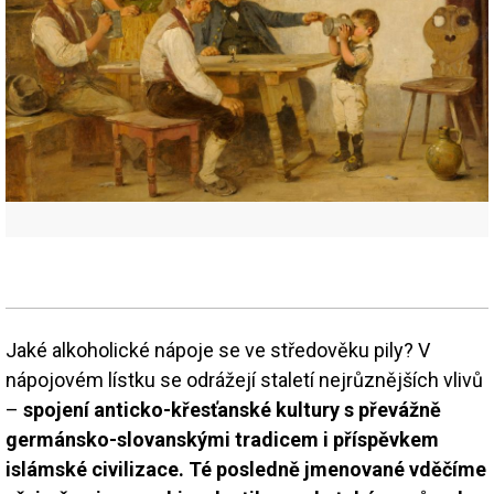
Jaké alkoholické nápoje se ve středověku pily? V
nápojovém lístku se odrážejí staletí nejrůznějších vlivů
–
spojení anticko-křesťanské kultury s převážně
germánsko-slovanskými tradicem i příspěvkem
islámské civilizace. Té posledně jmenované vděčíme