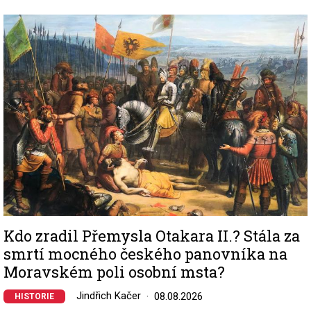
Image
Kdo zradil Přemysla Otakara II.? Stála za
smrtí mocného českého panovníka na
Moravském poli osobní msta?
Jindřich Kačer
08.08.2026
HISTORIE