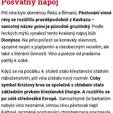
Posvátný nápoj
Pití vína bylo doménou Řeků a Římanů.
Pěstování vinné
révy se rozšířilo pravděpodobně z Kavkazu –
samotný název
gvino
je původně gruzínský
. Podle
řeckých mýtů vynalezl tento kvašený nápoj bůh
Dionýsos
. Na jeho počest se konávaly slavnosti,
spojené nejen s popíjením a všeobecným veselím, ale
také s literární činností. Víno a poezie od pradávna
patřily k sobě.
Když se na počátku 4. století stalo křesťanství státním
náboženstvím, pití vína získalo nový rozměr.
Coby
symbol Kristovy krve se společně s chlebem stalo
základním prvkem křesťanské liturgie. A rozšířilo se
po celé středověké Evropě.
Samozřejmě že barbarům
nebylo víno neznámé, vinnou révu pěstovali např.
Keltové, nicméně postupující christianizace povznesla