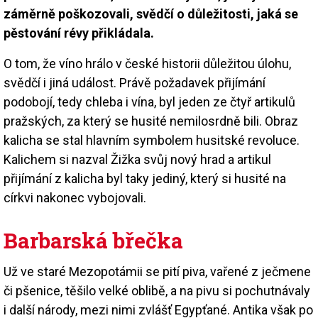
záměrně poškozovali, svědčí o důležitosti, jaká se
pěstování révy přikládala.
O tom, že víno hrálo v české historii důležitou úlohu,
svědčí i jiná událost. Právě požadavek přijímání
podobojí, tedy chleba i vína, byl jeden ze čtyř artikulů
pražských, za který se husité nemilosrdně bili. Obraz
kalicha se stal hlavním symbolem husitské revoluce.
Kalichem si nazval Žižka svůj nový hrad a artikul
přijímání z kalicha byl taky jediný, který si husité na
církvi nakonec vybojovali.
Barbarská břečka
Už ve staré Mezopotámii se pití piva, vařené z ječmene
či pšenice, těšilo velké oblibě, a na pivu si pochutnávaly
i další národy, mezi nimi zvlášť Egypťané. Antika však po