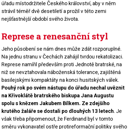
úřadu místodržitele Českého království, aby v něm
strávil téměř dvě desetiletí a prožil v této zemi
nejšťastnější období svého života.
Represe a renesanční styl
Jeho působení se nám dnes může zdát rozporuplné.
Na jednu stranu v Čechách zahájil tvrdou rekatolizaci.
Represe namířil především proti Jednotě bratrské, na
niž se nevztahovala náboženská tolerance, zajištěná
basilejskými kompaktáty na konci husitských válek.
Pouhý rok po svém nástupu do úřadu nechal uvěznit
na Křivoklátě bratrského biskupa Jana Augustu
spolu s knězem Jakubem Bílkem. Ze zdejšího
krutého žaláře se dostali po dlouhých 13 letech
. Je
však třeba připomenout, že Ferdinand byl v tomto
směru vykonavatel ostře protireformační politiky svého