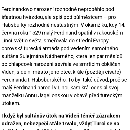
Ferdinandovo narození rozhodně neproběhlo pod
šťastnou hvězdou, ale spíš pod půlměsícem – pro
Habsburky rozhodně nešťastným. V okamžiku, kdy 14.
června roku 1529 malý Ferdinand spatřil v rakouském
Linci světlo světa, směřovala do střední Evropy
obrovská turecká armáda pod vedením samotného
sultána Sulejmána Nádherného, která jen pár měsíců
po chlapcově narození sevřela ve smrtícím obklíčení
Vídeň, sídelní město jeho otce, krále (později císaře)
Ferdinanda I. Habsburského. To byl také důvod, proč se
malý Ferdinand narodil v Linci, kam král odeslal svoji
manželku Annu Jagellonskou v obavě před tureckým
útokem.
I když byl sultánův útok na Vídeň téměř zázrakem
odražen, nebezpečí stále trvalo, vždyť Turci se na