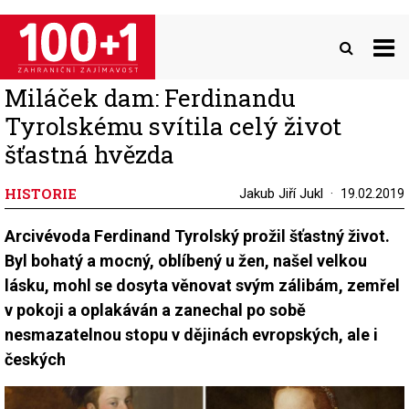
Přejít
k
hlavnímu
obsahu
Miláček dam: Ferdinandu
Tyrolskému svítila celý život
šťastná hvězda
HISTORIE
Jakub Jiří Jukl
19.02.2019
Arcivévoda Ferdinand Tyrolský prožil šťastný život.
Byl bohatý a mocný, oblíbený u žen, našel velkou
lásku, mohl se dosyta věnovat svým zálibám, zemřel
v pokoji a oplakáván a zanechal po sobě
nesmazatelnou stopu v dějinách evropských, ale i
českých