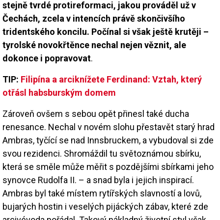
stejně tvrdé protireformaci, jakou prováděl už v
Čechách, zcela v intencích právě skončivšího
tridentského koncilu. Počínal si však ještě krutěji –
tyrolské novokřtěnce nechal nejen věznit, ale
dokonce i popravovat
.
TIP:
Filipína a arciknížete Ferdinand: Vztah, který
otřásl habsburským domem
Zároveň ovšem s sebou opět přinesl také ducha
renesance. Nechal v novém slohu přestavět starý hrad
Ambras, tyčící se nad Innsbruckem, a vybudoval si zde
svou rezidenci. Shromáždil tu světoznámou sbírku,
která se směle může měřit s pozdějšími sbírkami jeho
synovce Rudolfa II. – a snad byla i jejich inspirací.
Ambras byl také místem rytířských slavností a lovů,
bujarých hostin i veselých pijáckých zábav, které zde
arcivévoda pořádal. Takový nákladný životní styl však