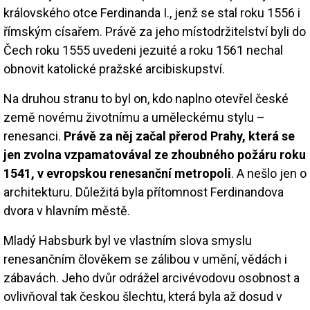
královského otce Ferdinanda I., jenž se stal roku 1556 i
římským císařem. Právě za jeho místodržitelství byli do
Čech roku 1555 uvedeni jezuité a roku 1561 nechal
obnovit katolické pražské arcibiskupství.
Na druhou stranu to byl on, kdo naplno otevřel české
země novému životnímu a uměleckému stylu –
renesanci.
Právě za něj začal přerod Prahy, která se
jen zvolna vzpamatovával ze zhoubného požáru roku
1541, v evropskou renesanční metropoli
. A nešlo jen o
architekturu. Důležitá byla přítomnost Ferdinandova
dvora v hlavním městě.
Mladý Habsburk byl ve vlastním slova smyslu
renesančním člověkem se zálibou v umění, vědách i
zábavách. Jeho dvůr odrážel arcivévodovu osobnost a
ovlivňoval tak českou šlechtu, která byla až dosud v