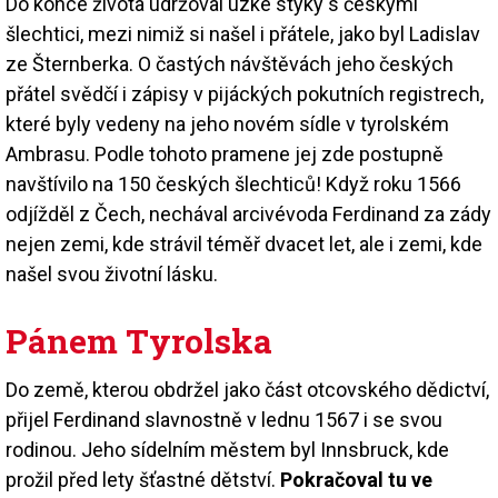
Do konce života udržoval úzké styky s českými
šlechtici, mezi nimiž si našel i přátele, jako byl Ladislav
ze Šternberka. O častých návštěvách jeho českých
přátel svědčí i zápisy v pijáckých pokutních registrech,
které byly vedeny na jeho novém sídle v tyrolském
Ambrasu. Podle tohoto pramene jej zde postupně
navštívilo na 150 českých šlechticů! Když roku 1566
odjížděl z Čech, nechával arcivévoda Ferdinand za zády
nejen zemi, kde strávil téměř dvacet let, ale i zemi, kde
našel svou životní lásku.
Pánem Tyrolska
Do země, kterou obdržel jako část otcovského dědictví,
přijel Ferdinand slavnostně v lednu 1567 i se svou
rodinou. Jeho sídelním městem byl Innsbruck, kde
prožil před lety šťastné dětství.
Pokračoval tu ve