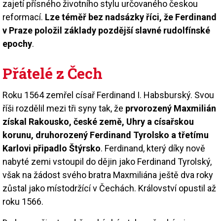
zajetí přísného životního stylu určovaného českou
reformací.
Lze téměř bez nadsázky říci, že Ferdinand
v Praze položil základy pozdější slavné rudolfínské
epochy
.
Přátelé z Čech
Roku 1564 zemřel císař Ferdinand I. Habsburský. Svou
říši rozdělil mezi tři syny tak, že
prvorozený Maxmilián
získal Rakousko, české země, Uhry a císařskou
korunu, druhorozený Ferdinand Tyrolsko a třetímu
Karlovi připadlo Štýrsko
. Ferdinand, který díky nově
nabyté zemi vstoupil do dějin jako Ferdinand Tyrolský,
však na žádost svého bratra Maxmiliána ještě dva roky
zůstal jako místodržící v Čechách. Království opustil až
roku 1566.