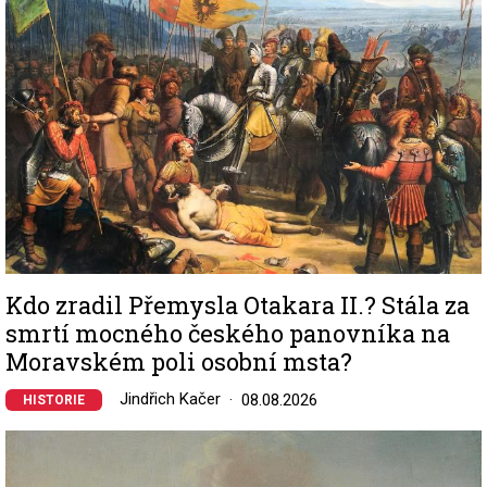
Kdo zradil Přemysla Otakara II.? Stála za
smrtí mocného českého panovníka na
Moravském poli osobní msta?
Jindřich Kačer
08.08.2026
HISTORIE
Image