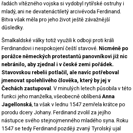
řadách vítězného vojska si vydobyl rytířské ostruhy i
mladý, ani ne devatenáctiletý arcivévoda Ferdinand.
Bitva však měla pro jeho život ještě závažnější
důsledky.
Šmalkaldské války totiž využili k odboji proti králi
Ferdinandovi i nespokojení čeští stavové.
Nicméně po
porážce německých protestantů panovníkovi již nic
nebránilo, aby zjednal i v české zemi pořádek.
Stavovskou rebelii potlačil, ale navíc potřeboval
jmenovat spolehlivého člověka, který by jej v
Čechách zastupoval
. V minulých letech působila v této
funkci jeho manželka, všeobecně oblíbená
Anna
Jagellonská
, ta však v lednu 1547 zemřela krátce po
porodu dcery Johany. Ferdinand zvolil za jejího
nástupce svého stejnojmenného mladého syna. Roku
1547 se tedy Ferdinand později zvaný Tyrolský ujal