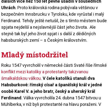
dalších více než 150 let pevně usadili v sousedních
Uhrách
. Proto královská rodina pobývala většinou v
bezpečném Innsbrucku v Tyrolsku, kde vyrůstal i malý
Ferdinand. Tehdy ještě netušil, že s tímto městem bude
spjata nejdelší a nejslavnější část jeho života. Ale
stejně tak byl jeho život spjat i s další z dědičných
habsburských zemí – s Českým královstvím.
Mladý místodržitel
Roku 1547 vyvrcholil v německé části Svaté říše římské
konflikt mezi katolíky a protestanty takzvanou
šmalkaldskou válkou
.
V čele katolíků stanuli dva
Habsburkové: římský císař a španělský král v jedné
osobě Karel V. a jeho bratr, český a uherský král
Ferdinand
. Válka vyvrcholila 24. dubna 1547 bitvou u
Mühlberka, v níž byli protestanté na hlavu poraženi. V