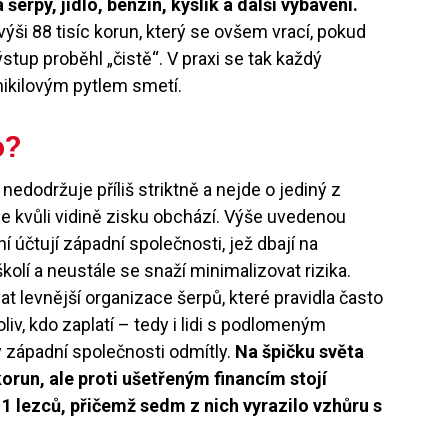
erpy, jídlo, benzin, kyslík a další vybavení.
ýši 88 tisíc korun, který se ovšem vrací, pokud
stup proběhl „čistě“. V praxi se tak každý
mikilovým pytlem smetí.
o?
nedodržuje příliš striktně a nejde o jediný z
se kvůli vidině zisku obchází. Výše uvedenou
 účtují západní společnosti, jež dbají na
olí a neustále se snaží minimalizovat rizika.
t levnější organizace šerpů, které pravidla často
oliv, kdo zaplatí – tedy i lidi s podlomeným
y západní společnosti odmítly.
Na špičku světa
korun, ale proti ušetřeným financím stojí
1 lezců, přičemž sedm z nich vyrazilo vzhůru s