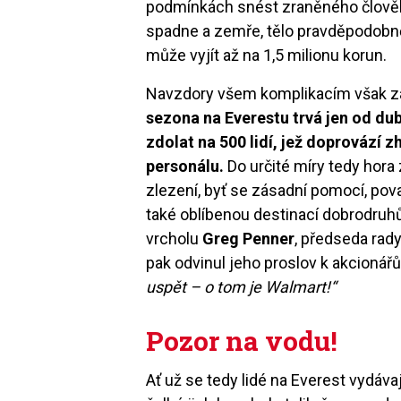
podmínkách snést zraněného člověk
spadne a zemře, tělo pravděpodobně
může vyjít až na 1,5 milionu korun.
Navzdory všem komplikacím však z
sezona na Everestu trvá jen od du
zdolat na 500 lidí, jež doprovází
personálu.
Do určité míry tedy hora 
zlezení, byť se zásadní pomocí, pova
také oblíbenou destinací dobrodruhů
vrcholu
Greg Penner
, předseda rad
pak odvinul jeho proslov k akcionář
uspět – o tom je Walmart!“
Pozor na vodu!
Ať už se tedy lidé na Everest vydáva