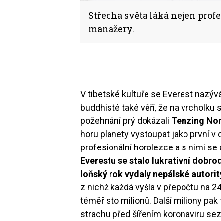
Střecha světa láká nejen profe
manažery.
V tibetské kultuře se Everest nazý
buddhisté také věří, že na vrcholku 
požehnání prý dokázali
Tenzing No
horu planety vystoupat jako první v 
profesionální horolezce a s nimi se 
Everestu se stalo lukrativní dobrod
loňský rok vydaly nepálské autori
z nichž každá vyšla v přepočtu na 24
téměř sto milionů. Další miliony pa
strachu před šířením koronaviru sez