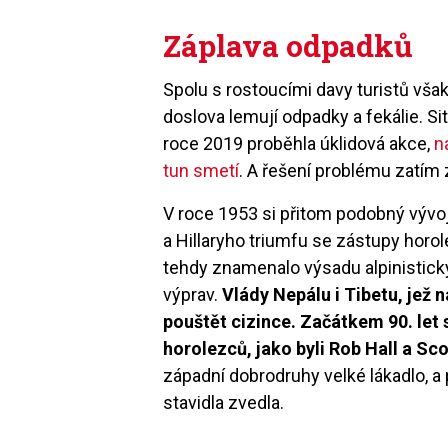
Záplava odpadků
Spolu s rostoucími davy turistů však
doslova lemují odpadky a fekálie. Si
roce 2019 proběhla úklidová akce,
n
tun smetí
. A řešení problému zatí
V roce 1953 si přitom podobný vývo
a Hillaryho triumfu se zástupy horol
tehdy znamenalo výsadu alpinistick
výprav.
Vlády Nepálu i Tibetu, jež 
pouštět cizince. Začátkem 90. let
horolezců, jako byli Rob Hall a Sco
západní dobrodruhy velké lákadlo, a
stavidla zvedla.