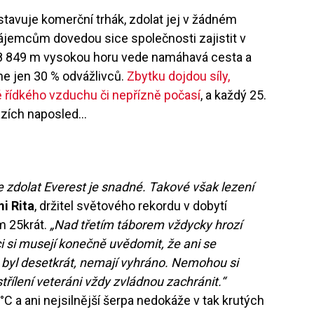
tavuje komerční trhák, zdolat jej v žádném
 zájemcům dovedou sice společnosti zajistit v
a 8 849 m vysokou horu vede namáhavá cesta a
ne jen 30 % odvážlivců.
Zbytku dojdou síly,
ně řídkého vzduchu či nepřízně počasí
, a každý 25.
azích naposled…
e zdolat Everest je snadné. Takové však lezení
i Rita
, držitel světového rekordu v dobytí
em 25krát.
„Nad třetím táborem vždycky hrozí
ci si musejí konečně uvědomit, že ani se
byl desetkrát, nemají vyhráno. Nemohou si
třílení veteráni vždy zvládnou zachránit.“
 °C a ani nejsilnější šerpa nedokáže v tak krutých