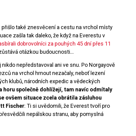
 přišlo také znesvěcení a cestu na vrchol místy
tuace zašla tak daleko, že když na Everestu v
asbírali dobrovolníci za pouhých 45 dní přes 11
m zůstává otázkou budoucnosti…
j nikdo nepředstavoval ani ve snu. Po Norgayově
ezců na vrchol hrnout nezačaly, neboť lezení
ých klubů, národních expedic a vědeckých
na horu společně dohlížejí, tam navíc odmítaly
 se ovšem situace zcela obrátila zásluhou
tt Fischer
: Ti si uvědomili, že Everest tvoří pro
 přesvědčili nepálskou stranu, aby pomyslná