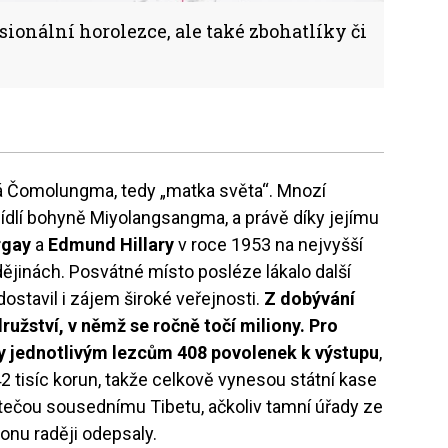
sionální horolezce, ale také zbohatlíky či
vá Čomolungma, tedy „matka světa“. Mnozí
sídlí bohyně Miyolangsangma, a právě díky jejímu
rgay
a
Edmund Hillary
v roce 1953 na nejvyšší
dějinách. Posvátné místo posléze lákalo další
dostavil i zájem široké veřejnosti.
Z dobývání
ružství, v němž se ročně točí miliony. Pro
ty jednotlivým lezcům 408 povolenek k výstupu
,
2 tisíc korun, takže celkově vynesou státní kase
k tečou sousednímu Tibetu, ačkoliv tamní úřady ze
onu raději odepsaly.