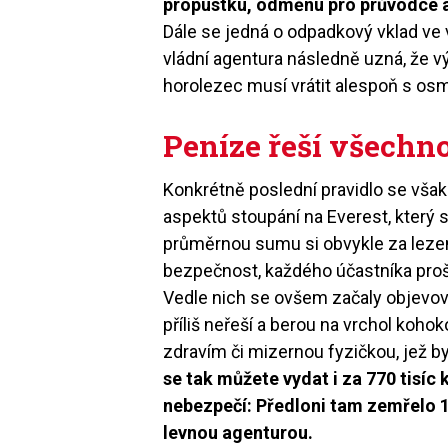
propustku, odměnu pro průvodce a š
Dále se jedná o odpadkový vklad ve v
vládní agentura následně uzná, že vý
horolezec musí vrátit alespoň s os
Peníze řeší všechn
Konkrétně poslední pravidlo se však 
aspektů stoupání na Everest, který 
průměrnou sumu si obvykle za lezení
bezpečnost, každého účastníka prošk
Vedle nich se ovšem začaly objevova
příliš neřeší a berou na vrchol kohok
zdravím či mizernou fyzičkou, jež b
se tak můžete vydat i za 770 tisíc 
nebezpečí: Předloni tam zemřelo 1
levnou agenturou.