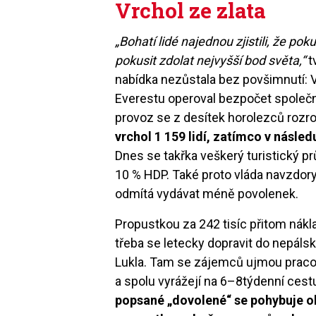
Vrchol ze zlata
„Bohatí lidé najednou zjistili, že p
pokusit zdolat nejvyšší bod světa,“
t
nabídka nezůstala bez povšimnutí: V p
Everestu operoval bezpočet společn
provoz se z desítek horolezců rozro
vrchol 1 159 lidí, zatímco v násled
Dnes se takřka veškerý turistický pr
10 % HDP. Také proto vláda navzdory
odmítá vydávat méně povolenek.
Propustkou za 242 tisíc přitom nákla
třeba se letecky dopravit do nepál
Lukla. Tam se zájemců ujmou pracov
a spolu vyrážejí na 6–8týdenní cest
popsané „dovolené“ se pohybuje o