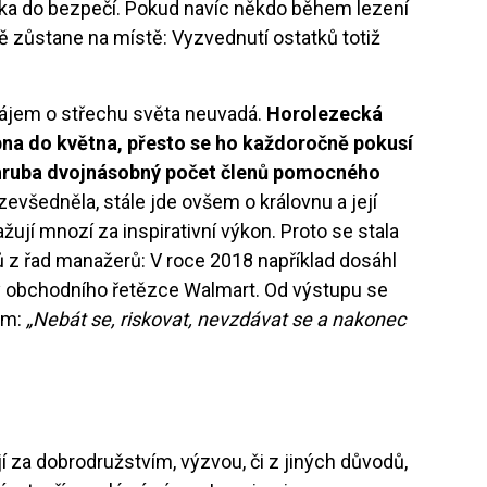
a do bezpečí. Pokud navíc někdo během lezení
 zůstane na místě: Vyzvednutí ostatků totiž
ájem o střechu světa neuvadá.
Horolezecká
bna do května, přesto se ho každoročně pokusí
 zhruba dvojnásobný počet členů pomocného
zevšedněla, stále jde ovšem o královnu a její
žují mnozí za inspirativní výkon. Proto se stala
 z řad manažerů: V roce 2018 například dosáhl
y obchodního řetězce Walmart. Od výstupu se
ům:
„Nebát se, riskovat, nevzdávat se a nakonec
jí za dobrodružstvím, výzvou, či z jiných důvodů,