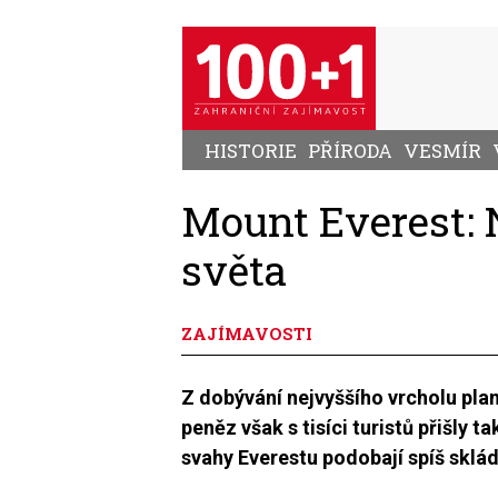
Přejít
k
hlavnímu
obsahu
HISTORIE
PŘÍRODA
VESMÍR
Mount Everest: 
světa
ZAJÍMAVOSTI
Z dobývání nejvyššího vrcholu pla
peněz však s tisíci turistů přišly 
svahy Everestu podobají spíš sklá