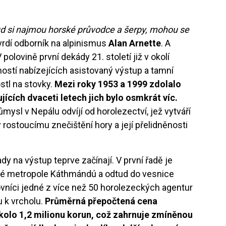
okud si najmou horské průvodce a šerpy, mohou se
vrdí odborník na alpinismus
Alan Arnette
. A
olovině první dekády 21. století již v okolí
ostí nabízejících asistovaný výstup a tamní
stl na stovky.
Mezi roky 1953 a 1999 zdolalo
ujících dvaceti letech jich bylo osmkrát víc.
ůmysl v Nepálu odvíjí od horolezectví, jež vytváří
 rostoucímu znečištění hory a její přelidněnosti
dy na výstup teprve začínají. V první řadě je
ské metropole Káthmándú a odtud do vesnice
níci jedné z více než 50 horolezeckých agentur
u k vrcholu.
Průměrná přepočtená cena
kolo 1,2 milionu korun, což zahrnuje zmíněnou