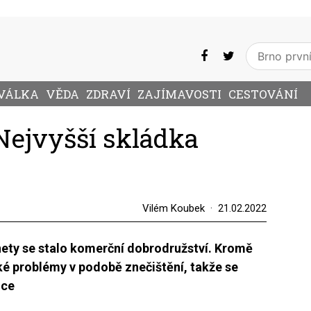
VÁLKA
VĚDA
ZDRAVÍ
ZAJÍMAVOSTI
CESTOVÁNÍ
Nejvyšší skládka
Vilém Koubek
21.02.2022
nety se stalo komerční dobrodružství. Kromě
také problémy v podobě znečištění, takže se
dce