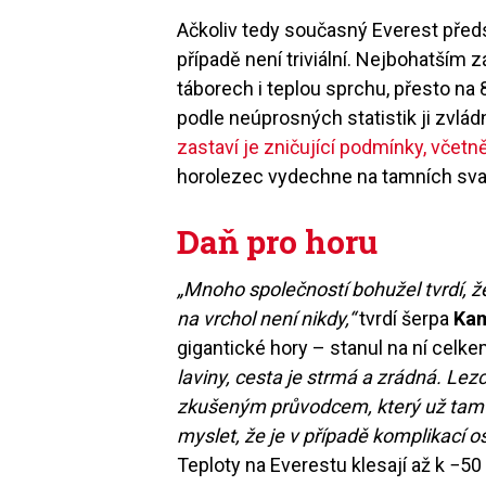
Ačkoliv tedy současný Everest předs
případě není triviální. Nejbohatším
táborech i teplou sprchu, přesto n
podle neúprosných statistik ji zvlád
zastaví je zničující podmínky, včet
horolezec vydechne na tamních sv
Daň pro horu
„Mnoho společností bohužel tvrdí, ž
na vrchol není nikdy,“
tvrdí šerpa
Kam
gigantické hory – stanul na ní celk
laviny, cesta je strmá a zrádná. Lez
zkušeným průvodcem, který už tam 
myslet, že je v případě komplikací os
Teploty na Everestu klesají až k −50