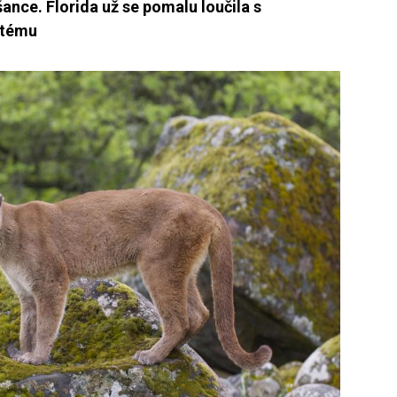
šance. Florida už se pomalu loučila s
stému