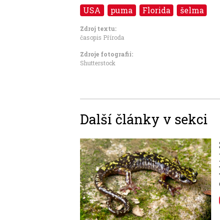
USA
puma
Florida
šelma
Zdroj textu:
časopis Příroda
Zdroje fotografii:
Shutterstock
Další články v sekci
Image