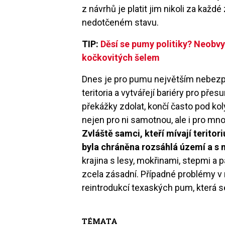
z návrhů je platit jim nikoli za každé 
nedotčeném stavu.
TIP:
Děsí se pumy politiky? Neobv
kočkovitých šelem
Dnes je pro pumu největším nebezpeč
teritoria a vytvářejí bariéry pro pře
překážky zdolat, končí často pod kol
nejen pro ni samotnou, ale i pro mno
Zvláště samci, kteří mívají teritor
byla chráněna rozsáhlá území a s ni
krajina s lesy, mokřinami, stepmi a 
zcela zásadní. Případné problémy v 
reintrodukcí texaských pum, která se
TÉMATA