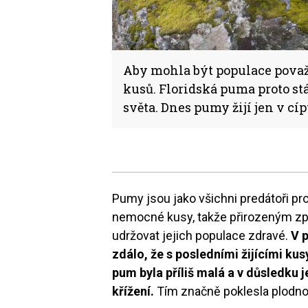
Aby mohla být populace považo
kusů. Floridská puma proto st
světa. Dnes pumy žijí jen v cí
Pumy jsou jako všichni predátoři pro
nemocné kusy, takže přirozeným z
udržovat jejich populace zdravé.
V 
zdálo, že s posledními žijícími k
pum byla příliš malá a v důsledku 
křížení.
Tím značně poklesla plodno