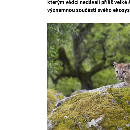
kterým vědci nedávali příliš velké 
významnou součástí svého ekosy