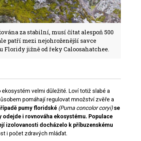
vána za stabilní, musí čítat alespoň 500
ále patří mezi nejohroženější savce
pu Floridy jižně od řeky Caloosahatchee.
 ekosystém velmi důležité. Loví totiž slabé a
působem pomáhají regulovat množství zvěře a
případě pumy floridské
(Puma concolor coryi)
se
usy odejde i rovnováha ekosystému. Populace
její izolovanosti docházelo k příbuzenskému
st i počet zdravých mláďat.