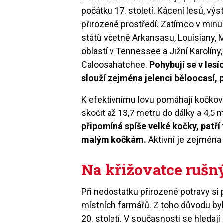
počátku 17. století. Kácení lesů, výsta
přirozené prostředí. Zatímco v min
států včetně Arkansasu, Louisiany, M
oblastí v Tennessee a Jižní Karolíny, 
Caloosahatchee.
Pohybují se v lesí
slouží zejména jelenci běloocasí, 
K efektivnímu lovu pomáhají kočkovi
skočit až 13,7 metru do dálky a 4,5 
připomíná spíše velké kočky, patř
malým kočkám.
Aktivní je zejména
Na křižovatce rušný
Při nedostatku přirozené potravy si
místních farmářů. Z toho důvodu by
20. století. V současnosti se hledaj