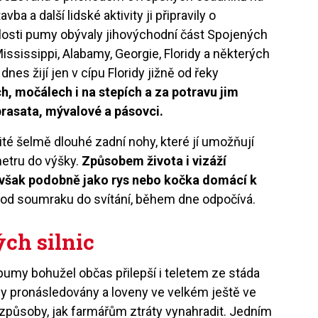
vba a další lidské aktivity ji připravily o
ulosti pumy obývaly jihovýchodní část Spojených
ississippi, Alabamy, Georgie, Floridy a některých
dnes žijí jen v cípu Floridy jižně od řeky
ch, močálech i na stepích a za potravu jim
prasata, mývalové a pásovci.
té šelmě dlouhé zadní nohy, které jí umožňují
metru do výšky.
Způsobem života i vizáží
í však podobně jako rys nebo kočka domácí k
 od soumraku do svítání, během dne odpočívá.
ch silnic
 pumy bohužel občas přilepší i teletem ze stáda
ly pronásledovány a loveny ve velkém ještě ve
í způsoby, jak farmářům ztráty vynahradit. Jedním