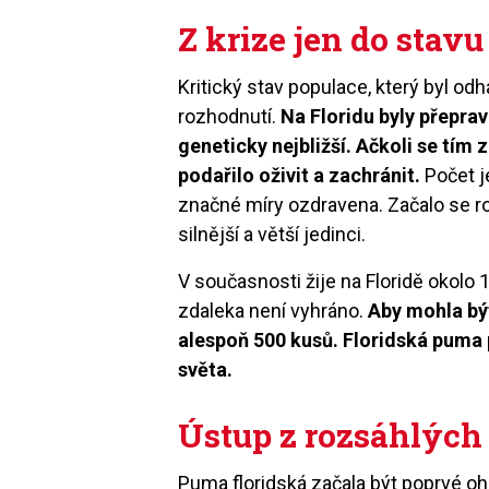
Z krize jen do stav
Kritický stav populace, který byl odh
rozhodnutí.
Na Floridu byly přepra
geneticky nejbližší. Ačkoli se tím 
podařilo oživit a zachránit.
Počet j
značné míry ozdravena. Začalo se rod
silnější a větší jedinci.
V současnosti žije na Floridě okolo 
zdaleka není vyhráno.
Aby mohla být
alespoň 500 kusů. Floridská puma 
světa.
Ústup z rozsáhlých
Puma floridská začala být poprvé 