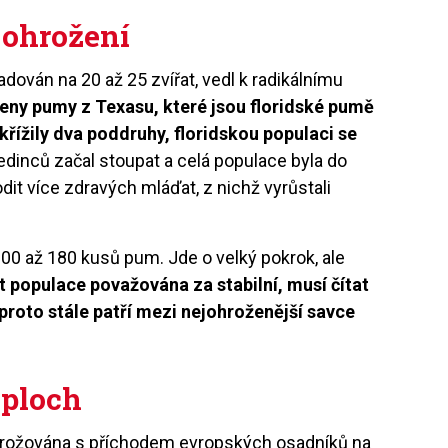
u ohrožení
adován na 20 až 25 zvířat, vedl k radikálnímu
veny pumy z Texasu, které jsou floridské pumě
zkřížily dva poddruhy, floridskou populaci se
edinců začal stoupat a celá populace byla do
it více zdravých mláďat, z nichž vyrůstali
100 až 180 kusů pum. Jde o velký pokrok, ale
 populace považována za stabilní, musí čítat
proto stále patří mezi nejohroženější savce
 ploch
ohrožována s příchodem evropských osadníků na