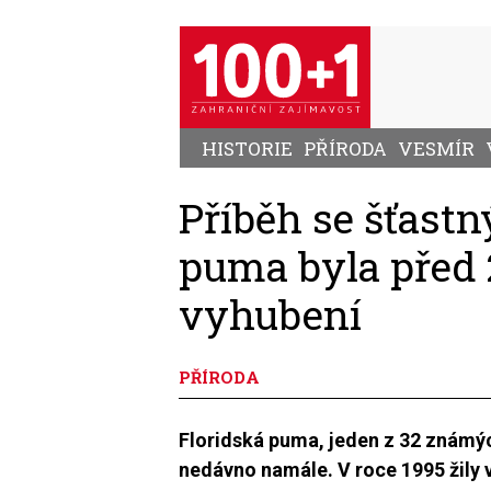
Přejít
k
hlavnímu
obsahu
HISTORIE
PŘÍRODA
VESMÍR
Příběh se šťast
puma byla před 2
vyhubení
PŘÍRODA
Floridská puma, jeden z 32 známý
nedávno namále. V roce 1995 žily v