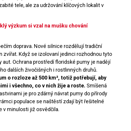
zabité tele, ale za udržování klíčových lokalit v
yklý výzkum si vzal na mušku chování
ím doprava. Nové silnice rozdělují tradiční
sun zvířat. Když se izolovaní jedinci rozhodnou tyto
y aut. Ochrana prostředí floridské pumy je nadějí
ho dalších živočišných i rostlinných druhů.
ium o rozloze až 500 km², totiž potřebují, aby
mi i všechno, co v nich žije a roste.
Smíšená
pastvinami je pro zdárný návrat pumy do přírody
rámci populace se naštěstí zdají být řešitelné
 v minulosti již osvědčila.