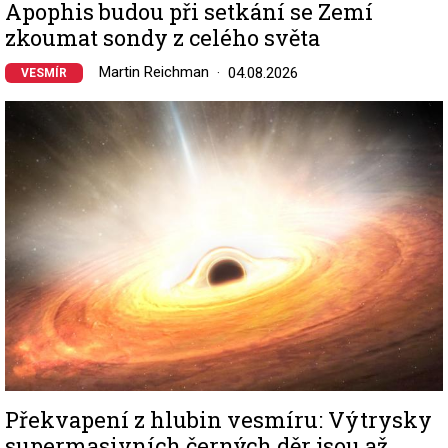
Apophis budou při setkání se Zemí
zkoumat sondy z celého světa
Martin Reichman
04.08.2026
VESMÍR
Image
Překvapení z hlubin vesmíru: Výtrysky
supermasivních černých děr jsou až