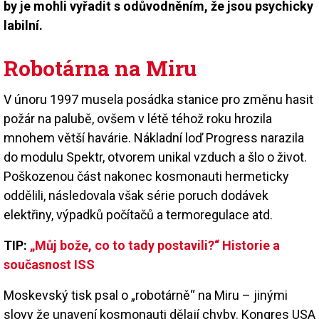
by je mohli vyřadit s odůvodněním, že jsou psychicky
labilní.
Robotárna na Miru
V únoru 1997 musela posádka stanice pro změnu hasit
požár na palubě, ovšem v létě téhož roku hrozila
mnohem větší havárie. Nákladní loď Progress narazila
do modulu Spektr, otvorem unikal vzduch a šlo o život.
Poškozenou část nakonec kosmonauti hermeticky
oddělili, následovala však série poruch dodávek
elektřiny, výpadků počítačů a termoregulace atd.
TIP:
„Můj bože, co to tady postavili?“ Historie a
současnost ISS
Moskevský tisk psal o „robotárně“ na Miru – jinými
slovy že unavení kosmonauti dělají chyby. Kongres USA