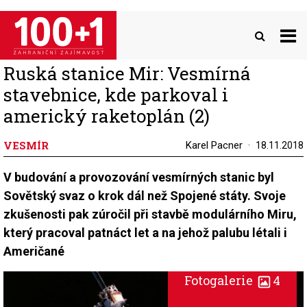
Přejít
k
hlavnímu
obsahu
Ruská stanice Mir: Vesmírná
stavebnice, kde parkoval i
americký raketoplán (2)
VESMÍR
Karel Pacner
18.11.2018
V budování a provozování vesmírných stanic byl
Sovětský svaz o krok dál než Spojené státy. Svoje
zkušenosti pak zúročil při stavbě modulárního Miru,
který pracoval patnáct let a na jehož palubu létali i
Američané
Fotogalerie
4