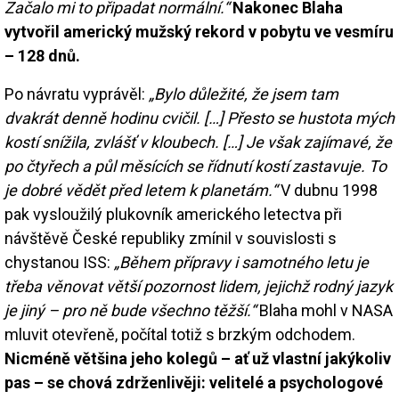
Začalo mi to připadat normální.“
Nakonec Blaha
vytvořil americký mužský rekord v pobytu ve vesmíru
– 128 dnů.
Po návratu vyprávěl:
„Bylo důležité, že jsem tam
dvakrát denně hodinu cvičil. […] Přesto se hustota mých
kostí snížila, zvlášť v kloubech. […] Je však zajímavé, že
po čtyřech a půl měsících se řídnutí kostí zastavuje. To
je dobré vědět před letem k planetám.“
V dubnu 1998
pak vysloužilý plukovník amerického letectva při
návštěvě České republiky zmínil v souvislosti s
chystanou ISS:
„Během přípravy i samotného letu je
třeba věnovat větší pozornost lidem, jejichž rodný jazyk
je jiný – pro ně bude všechno těžší.“
Blaha mohl v NASA
mluvit otevřeně, počítal totiž s brzkým odchodem.
Nicméně většina jeho kolegů – ať už vlastní jakýkoliv
pas – se chová zdrženlivěji: velitelé a psychologové