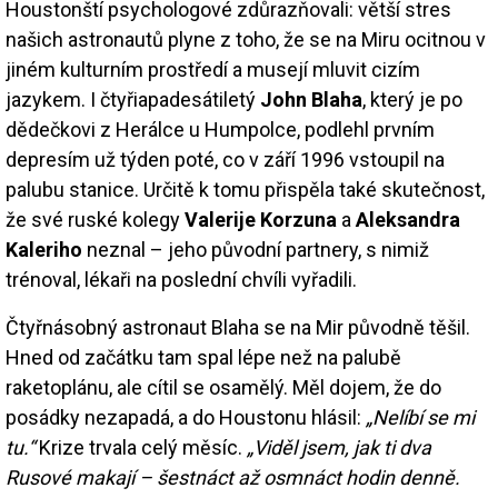
Houstonští psychologové zdůrazňovali: větší stres
našich astronautů plyne z toho, že se na Miru ocitnou v
jiném kulturním prostředí a musejí mluvit cizím
jazykem. I čtyřiapadesátiletý
John Blaha
, který je po
dědečkovi z Herálce u Humpolce, podlehl prvním
depresím už týden poté, co v září 1996 vstoupil na
palubu stanice. Určitě k tomu přispěla také skutečnost,
že své ruské kolegy
Valerije Korzuna
a
Aleksandra
Kaleriho
neznal – jeho původní partnery, s nimiž
trénoval, lékaři na poslední chvíli vyřadili.
Čtyřnásobný astronaut Blaha se na Mir původně těšil.
Hned od začátku tam spal lépe než na palubě
raketoplánu, ale cítil se osamělý. Měl dojem, že do
posádky nezapadá, a do Houstonu hlásil:
„Nelíbí se mi
tu.“
Krize trvala celý měsíc.
„Viděl jsem, jak ti dva
Rusové makají – šestnáct až osmnáct hodin denně.