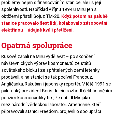
problémy nejen s financováním stanice, ale i s její
spolehlivostí. Například v říjnu 1994 u Miru jen s
obtížemi přistál Sojuz TM-20.
Když potom na palubě
stanice pracovalo šest lidí, kolabovalo zásobování
elektřinou – údajně kvůli přetížení.
Opatrná spolupráce
Rusové začali na Miru vydělávat – po skončení
návštěvnických výprav kosmonautů ze států
sovětského bloku i ze spřátelených zemí letenky
prodávali, a na stanici se tak podíval Francouz,
Angličanka, Rakušan i japonský reportér. V létě 1991 se
pak ruský prezident Boris Jelcin rozhodl čelit finančním
potížím kosmonautiky tím, že nabídl Mir jako
mezinárodní vědeckou laboratoř. Američané, kteří
připravovali stanici Freedom, projevili o spolupráci