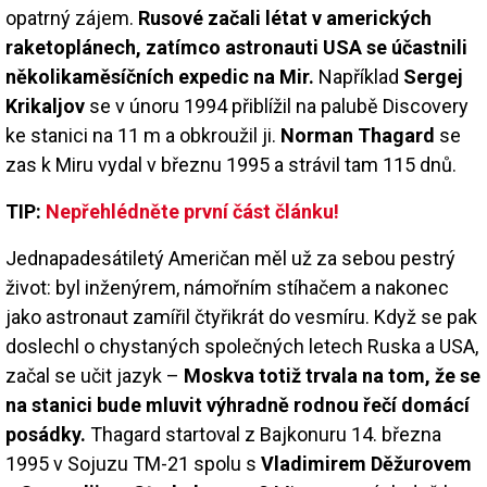
opatrný zájem.
Rusové začali létat v amerických
raketoplánech, zatímco astronauti USA se účastnili
několikaměsíčních expedic na Mir.
Například
Sergej
Krikaljov
se v únoru 1994 přiblížil na palubě Discovery
ke stanici na 11 m a obkroužil ji.
Norman Thagard
se
zas k Miru vydal v březnu 1995 a strávil tam 115 dnů.
TIP:
Nepřehlédněte první část článku!
Jednapadesátiletý Američan měl už za sebou pestrý
život: byl inženýrem, námořním stíhačem a nakonec
jako astronaut zamířil čtyřikrát do vesmíru. Když se pak
doslechl o chystaných společných letech Ruska a USA,
začal se učit jazyk –
Moskva totiž trvala na tom, že se
na stanici bude mluvit výhradně rodnou řečí domácí
posádky.
Thagard startoval z Bajkonuru 14. března
1995 v Sojuzu TM-21 spolu s
Vladimirem Děžurovem