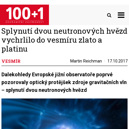
Přejít
k
hlavnímu
obsahu
Splynutí dvou neutronových hvězd
vychrlilo do vesmíru zlato a
platinu
VESMÍR
Martin Reichman
17.10.2017
Dalekohledy Evropské jižní observatoře poprvé
pozorovaly optický protějšek zdroje gravitačních vln
– splynutí dvou neutronových hvězd