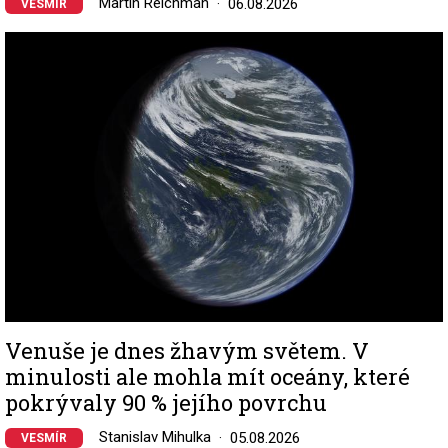
Martin Reichman
06.08.2026
VESMÍR
Image
Venuše je dnes žhavým světem. V
minulosti ale mohla mít oceány, které
pokrývaly 90 % jejího povrchu
Stanislav Mihulka
05.08.2026
VESMÍR