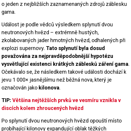
o jeden z nejbližších zaznamenaných zdrojů záblesku
gama.
Událost je podle vědců výsledkem splynutí dvou
neutronových hvězd – extrémně hustých,
zkolabovaných jader hmotných hvězd, odhalených při
explozi supernovy.
Tato splynutí byla dosud
považována za nejpravděpodobnější hypotézu
vysvětlující existenci krátkých záblesků záření gama
.
Očekávalo se, že následkem takové události dochází k
jevu 1 000× jasnějšímu než běžná nova, který je
označován jako
kilonova
.
TIP:
Většina nejtěžších prvků ve vesmíru vznikla v
discích kolem zhroucených hvězd
Po splynutí dvou neutronových hvězd opouští místo
probíhající kilonovy expandující oblak těžkých