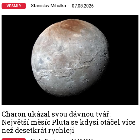
Stanislav Mihulka
07.08.2026
VESMÍR
Image
Charon ukázal svou dávnou tvář:
Největší měsíc Pluta se kdysi otáčel více
než desetkrát rychleji