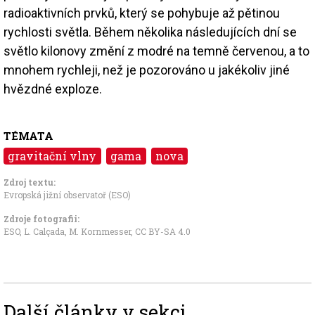
radioaktivních prvků, který se pohybuje až pětinou
rychlosti světla. Během několika následujících dní se
světlo kilonovy změní z modré na temně červenou, a to
mnohem rychleji, než je pozorováno u jakékoliv jiné
hvězdné exploze.
TÉMATA
gravitační vlny
gama
nova
Zdroj textu:
Evropská jižní observatoř (ESO)
Zdroje fotografii:
ESO, L. Calçada, M. Kornmesser
,
CC BY-SA 4.0
Další články v sekci