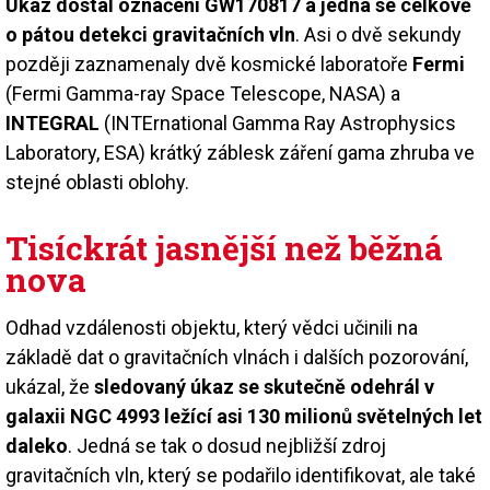
Úkaz dostal označení GW170817 a jedná se celkově
o pátou detekci gravitačních vln
. Asi o dvě sekundy
později zaznamenaly dvě kosmické laboratoře
Fermi
(Fermi Gamma-ray Space Telescope, NASA) a
INTEGRAL
(INTErnational Gamma Ray Astrophysics
Laboratory, ESA) krátký záblesk záření gama zhruba ve
stejné oblasti oblohy.
Tisíckrát jasnější než běžná
nova
Odhad vzdálenosti objektu, který vědci učinili na
základě dat o gravitačních vlnách i dalších pozorování,
ukázal, že
sledovaný úkaz se skutečně odehrál v
galaxii NGC 4993 ležící asi 130 milionů světelných let
daleko
. Jedná se tak o dosud nejbližší zdroj
gravitačních vln, který se podařilo identifikovat, ale také