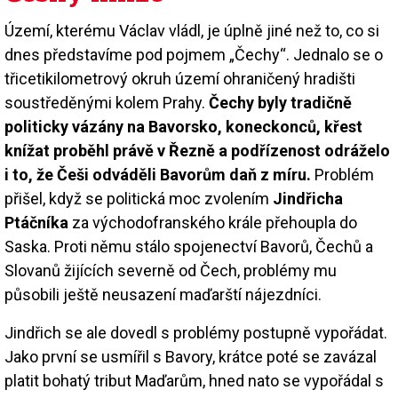
Území, kterému Václav vládl, je úplně jiné než to, co si
dnes představíme pod pojmem „Čechy“. Jednalo se o
třicetikilometrový okruh území ohraničený hradišti
soustředěnými kolem Prahy.
Čechy byly tradičně
politicky vázány na Bavorsko, koneckonců, křest
knížat proběhl právě v Řezně a podřízenost odráželo
i to, že Češi odváděli Bavorům daň z míru.
Problém
přišel, když se politická moc zvolením
Jindřicha
Ptáčníka
za východofranského krále přehoupla do
Saska. Proti němu stálo spojenectví Bavorů, Čechů a
Slovanů žijících severně od Čech, problémy mu
působili ještě neusazení maďarští nájezdníci.
Jindřich se ale dovedl s problémy postupně vypořádat.
Jako první se usmířil s Bavory, krátce poté se zavázal
platit bohatý tribut Maďarům, hned nato se vypořádal s