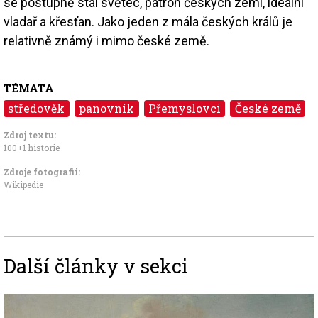
se postupně stal světec, patron českých zemí, ideální
vladař a křesťan. Jako jeden z mála českých králů je
relativně známý i mimo české země.
TÉMATA
středověk
panovník
Přemyslovci
České země
Zdroj textu:
100+1 historie
Zdroje fotografii:
Wikipedie
Další články v sekci
Image