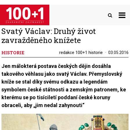
Přejít
k
hlavnímu
obsahu
Svatý Václav: Druhý život
zavražděného knížete
HISTORIE
redakce 100+1 historie
03.05.2016
Jen málokterá postava českých dějin dosáhla
takového věhlasu jako svatý Václav. Přemyslovský
kníže se stal díky svému odkazu a legendám
symbolem české státnosti a zemským patronem, ke
kterému se po tisíciletí poddaní české koruny
obraceli, aby „jim nedal zahynouti“