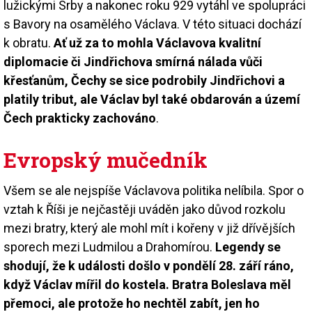
lužickými Srby a nakonec roku 929 vytáhl ve spolupráci
s Bavory na osamělého Václava. V této situaci dochází
k obratu.
Ať už za to mohla Václavova kvalitní
diplomacie či Jindřichova smírná nálada vůči
křesťanům, Čechy se sice podrobily Jindřichovi a
platily tribut, ale Václav byl také obdarován a území
Čech prakticky zachováno
.
Evropský mučedník
Všem se ale nejspíše Václavova politika nelíbila. Spor o
vztah k Říši je nejčastěji uváděn jako důvod rozkolu
mezi bratry, který ale mohl mít i kořeny v již dřívějších
sporech mezi Ludmilou a Drahomírou.
Legendy se
shodují, že k události došlo v pondělí 28. září ráno,
když Václav mířil do kostela. Bratra Boleslava měl
přemoci, ale protože ho nechtěl zabít, jen ho