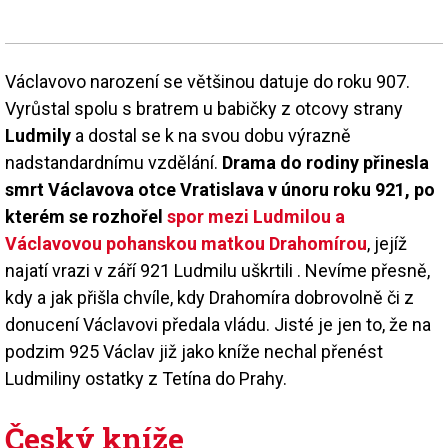
Václavovo narození se většinou datuje do roku 907.
Vyrůstal spolu s bratrem u babičky z otcovy strany
Ludmily
a dostal se k na svou dobu výrazně
nadstandardnímu vzdělání.
Drama do rodiny přinesla
smrt Václavova otce Vratislava v únoru roku 921, po
kterém se rozhořel
spor mezi Ludmilou a
Václavovou pohanskou matkou Drahomírou
, jejíž
najatí vrazi v září 921 Ludmilu uškrtili . Nevíme přesně,
kdy a jak přišla chvíle, kdy Drahomíra dobrovolně či z
donucení Václavovi předala vládu. Jisté je jen to, že na
podzim 925 Václav již jako kníže nechal přenést
Ludmiliny ostatky z Tetína do Prahy.
Český kníže