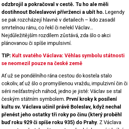
odzbrojil a pokračoval v cestě. Tu ho ale měli
dostihnout Boleslavovi přívrženci a ubít ho.
Legendy
se pak rozcházejí hlavně v detailech – kdo zasadil
smrtelnou ránu, co řekl či neřekl Václav…
Nejdůležitějším rozdílem zůstává, zda šlo o akci
plánovanou či spíše impulsivní.
TIP:
Kult svatého Václava: Věhlas symbolu státnosti
se neomezil pouze na české země
Ať už se pondělního rána cestou do kostela stalo
cokoliv, ať už šlo o promyšlenou vraždu, impulzivní čin či
sérii nešťastných náhod, jedno je jisté: Václav se stal
českým státním symbolem.
První kroky k posílení
kultu sv. Václava učinil právě Boleslav, když nechal
přenést jeho ostatky tři roky po činu (který proběhl
buď roku 929 či spíše roku 935) do Prahy
. Z Václava