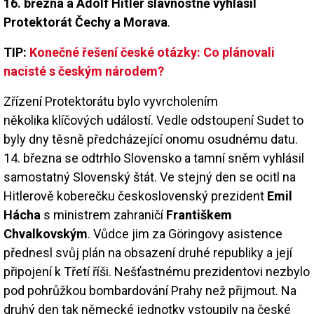
16. března a Adolf Hitler slavnostně vyhlásil
Protektorát Čechy a Morava
.
TIP:
Konečné řešení české otázky: Co plánovali
nacisté s českým národem?
Zřízení Protektorátu bylo vyvrcholením
několika klíčových událostí. Vedle odstoupení Sudet to
byly dny těsně předcházející onomu osudnému datu.
14. března se odtrhlo Slovensko a tamní sněm vyhlásil
samostatný Slovenský štát. Ve stejný den se ocitl na
Hitlerově koberečku československý prezident
Emil
Hácha
s ministrem zahraničí
Františkem
Chvalkovským
. Vůdce jim za Göringovy asistence
přednesl svůj plán na obsazení druhé republiky a její
připojení k Třetí říši. Nešťastnému prezidentovi nezbylo
pod pohrůžkou bombardování Prahy než přijmout. Na
druhý den tak německé jednotky vstoupily na české