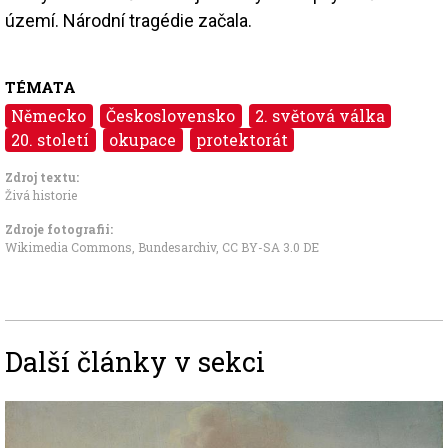
území. Národní tragédie začala.
TÉMATA
Německo
Československo
2. světová válka
20. století
okupace
protektorát
Zdroj textu:
Živá historie
Zdroje fotografii:
Wikimedia Commons, Bundesarchiv
,
CC BY-SA 3.0 DE
Další články v sekci
Image