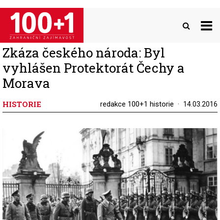
Přejít
k
hlavnímu
obsahu
Zkáza českého národa: Byl
vyhlášen Protektorát Čechy a
Morava
HISTORIE
redakce 100+1 historie
14.03.2016