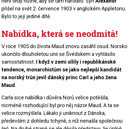
není tedy nutné, aby se tam narodilo. Syn
Alexandr
přišel na svět 2. července 1903 v anglickém Appletonu.
Bylo to její jediné dítě.
Nabídka, která se neodmítá!
V roce 1905 do života Maud znovu zasáhl osud. Norsko
ukončilo dlouholetou unii se Švédskem a vyhlásilo
samostatnost.
I když v zemi sílily i republikánské
tendence, monarchistům se jako nejlepší kandidát
na norský trůn jevil dánský princ Carl a jeho žena
Maud
.
Carla sice nabídka i důvěra Norů velice potěšila,
nicméně rozhodující byl pro něj názor Maud. A ta se
velice rozmýšlela. Lákalo ji uniknout z Dánska,
především z dohledu tchyně, s níž nenašla společnou
řeč. Na druhé straně se ale děsila představy, že úplně