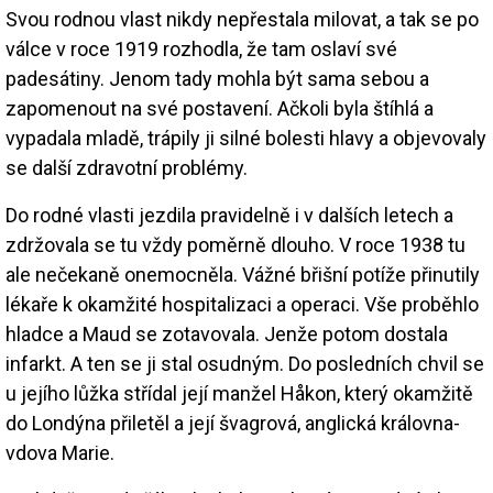
Svou rodnou vlast nikdy nepřestala milovat, a tak se po
válce v roce 1919 rozhodla, že tam oslaví své
padesátiny. Jenom tady mohla být sama sebou a
zapomenout na své postavení. Ačkoli byla štíhlá a
vypadala mladě, trápily ji silné bolesti hlavy a objevovaly
se další zdravotní problémy.
Do rodné vlasti jezdila pravidelně i v dalších letech a
zdržovala se tu vždy poměrně dlouho. V roce 1938 tu
ale nečekaně onemocněla. Vážné břišní potíže přinutily
lékaře k okamžité hospitalizaci a operaci. Vše proběhlo
hladce a Maud se zotavovala. Jenže potom dostala
infarkt. A ten se ji stal osudným. Do posledních chvil se
u jejího lůžka střídal její manžel Håkon, který okamžitě
do Londýna přiletěl a její švagrová, anglická královna-
vdova Marie.