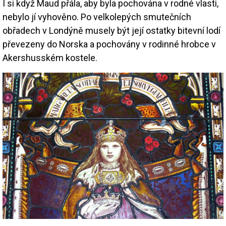
I si když Maud přála, aby byla pochována v rodné vlasti,
nebylo jí vyhověno. Po velkolepých smutečních
obřadech v Londýně musely být její ostatky bitevní lodí
převezeny do Norska a pochovány v rodinné hrobce v
Akershusském kostele.
Image