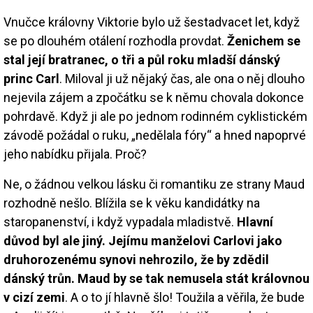
Vnučce královny Viktorie bylo už šestadvacet let, když
se po dlouhém otálení rozhodla provdat.
Ženichem se
stal její bratranec, o tři a půl roku mladší dánský
princ Carl
. Miloval ji už nějaký čas, ale ona o něj dlouho
nejevila zájem a zpočátku se k němu chovala dokonce
pohrdavě. Když ji ale po jednom rodinném cyklistickém
závodě požádal o ruku, „nedělala fóry“ a hned napoprvé
jeho nabídku přijala. Proč?
Ne, o žádnou velkou lásku či romantiku ze strany Maud
rozhodně nešlo. Blížila se k věku kandidátky na
staropanenství, i když vypadala mladistvě.
Hlavní
důvod byl ale jiný. Jejímu manželovi Carlovi jako
druhorozenému synovi nehrozilo, že by zdědil
dánský trůn. Maud by se tak nemusela stát královnou
v cizí zemi
. A o to jí hlavně šlo! Toužila a věřila, že bude