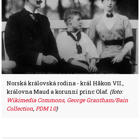
Norská královská rodina - král Håkon VII.,
královna Maud a korunní princ Olaf.
(foto:
Wikimedia Commons, George Grantham/Bain
Collection
,
PDM 1.0
)