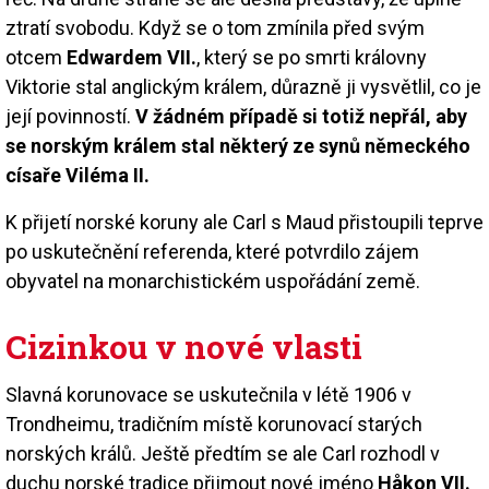
ztratí svobodu. Když se o tom zmínila před svým
otcem
Edwardem VII.
, který se po smrti královny
Viktorie stal anglickým králem, důrazně ji vysvětlil, co je
její povinností.
V žádném případě si totiž nepřál, aby
se norským králem stal některý ze synů německého
císaře Viléma II.
K přijetí norské koruny ale Carl s Maud přistoupili teprve
po uskutečnění referenda, které potvrdilo zájem
obyvatel na monarchistickém uspořádání země.
Cizinkou v nové vlasti
Slavná korunovace se uskutečnila v létě 1906 v
Trondheimu, tradičním místě korunovací starých
norských králů. Ještě předtím se ale Carl rozhodl v
duchu norské tradice přijmout nové jméno
Håkon VII.