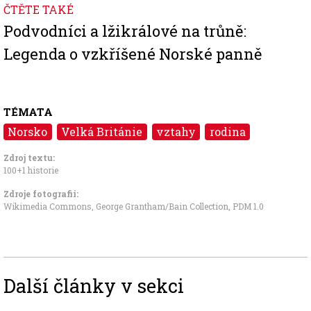
ČTĚTE TAKÉ
Podvodníci a lžikrálové na trůně:
Legenda o vzkříšené Norské panně
TÉMATA
Norsko
Velká Británie
vztahy
rodina
Zdroj textu:
100+1 historie
Zdroje fotografii:
Wikimedia Commons, George Grantham/Bain Collection
,
PDM 1.0
Další články v sekci