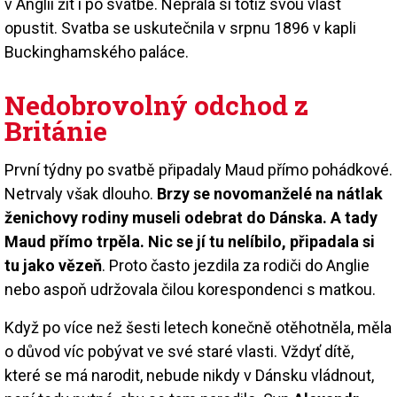
v Anglii žít i po svatbě. Nepřála si totiž svou vlast
opustit. Svatba se uskutečnila v srpnu 1896 v kapli
Buckinghamského paláce.
Nedobrovolný odchod z
Británie
První týdny po svatbě připadaly Maud přímo pohádkové.
Netrvaly však dlouho.
Brzy se novomanželé na nátlak
ženichovy rodiny museli odebrat do Dánska. A tady
Maud přímo trpěla. Nic se jí tu nelíbilo, připadala si
tu jako vězeň
. Proto často jezdila za rodiči do Anglie
nebo aspoň udržovala čilou korespondenci s matkou.
Když po více než šesti letech konečně otěhotněla, měla
o důvod víc pobývat ve své staré vlasti. Vždyť dítě,
které se má narodit, nebude nikdy v Dánsku vládnout,