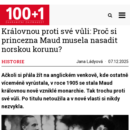
Přejít
k
hlavnímu
obsahu
Královnou proti své vůli: Proč si
princezna Maud musela nasadit
norskou korunu?
HISTORIE
Jana Ládyová
07.12.2025
Ačkoli si přála žít na anglickém venkově, kde ostatně
víceméně vyrůstala, v roce 1905 se stala Maud
královnou nově vzniklé monarchie. Tak trochu proti
své vůli. Po titulu netoužila a v nové vlasti si nikdy
nezvykla.