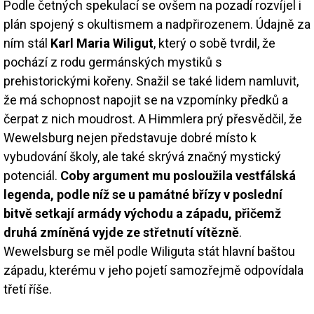
Podle četných spekulací se ovšem na pozadí rozvíjel i
plán spojený s okultismem a nadpřirozenem. Údajně za
ním stál
Karl Maria Wiligut
, který o sobě tvrdil, že
pochází z rodu germánských mystiků s
prehistorickými kořeny. Snažil se také lidem namluvit,
že má schopnost napojit se na vzpomínky předků a
čerpat z nich moudrost. A Himmlera prý přesvědčil, že
Wewelsburg nejen představuje dobré místo k
vybudování školy, ale také skrývá značný mystický
potenciál.
Coby argument mu posloužila vestfálská
legenda, podle níž se u památné břízy v poslední
bitvě setkají armády východu a západu, přičemž
druhá zmíněná vyjde ze střetnutí vítězně
.
Wewelsburg se měl podle Wiliguta stát hlavní baštou
západu, kterému v jeho pojetí samozřejmě odpovídala
třetí říše.