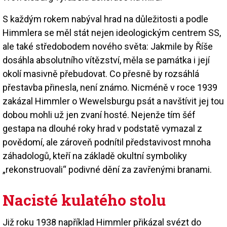
S každým rokem nabýval hrad na důležitosti a podle
Himmlera se měl stát nejen ideologickým centrem SS,
ale také středobodem nového světa: Jakmile by Říše
dosáhla absolutního vítězství, měla se památka i její
okolí masivně přebudovat. Co přesně by rozsáhlá
přestavba přinesla, není známo. Nicméně v roce 1939
zakázal Himmler o Wewelsburgu psát a navštívit jej tou
dobou mohli už jen zvaní hosté. Nejenže tím šéf
gestapa na dlouhé roky hrad v podstatě vymazal z
povědomí, ale zároveň podnítil představivost mnoha
záhadologů, kteří na základě okultní symboliky
„rekonstruovali“ podivné dění za zavřenými branami.
Nacisté kulatého stolu
Již roku 1938 například Himmler přikázal svézt do