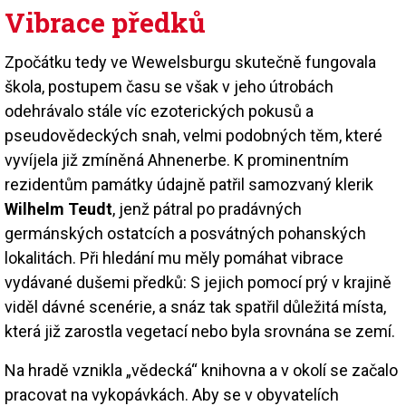
Vibrace předků
Zpočátku tedy ve Wewelsburgu skutečně fungovala
škola, postupem času se však v jeho útrobách
odehrávalo stále víc ezoterických pokusů a
pseudovědeckých snah, velmi podobných těm, které
vyvíjela již zmíněná Ahnenerbe. K prominentním
rezidentům památky údajně patřil samozvaný klerik
Wilhelm Teudt
, jenž pátral po pradávných
germánských ostatcích a posvátných pohanských
lokalitách. Při hledání mu měly pomáhat vibrace
vydávané dušemi předků: S jejich pomocí prý v krajině
viděl dávné scenérie, a snáz tak spatřil důležitá místa,
která již zarostla vegetací nebo byla srovnána se zemí.
Na hradě vznikla „vědecká“ knihovna a v okolí se začalo
pracovat na vykopávkách. Aby se v obyvatelích