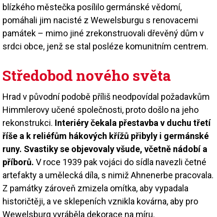
blízkého městečka posílilo germánské vědomí,
pomáhali jim nacisté z Wewelsburgu s renovacemi
památek – mimo jiné zrekonstruovali dřevěný dům v
srdci obce, jenž se stal posléze komunitním centrem.
Středobod nového světa
Hrad v původní podobě příliš neodpovídal požadavkům
Himmlerovy učené společnosti, proto došlo na jeho
rekonstrukci.
Interiéry čekala přestavba v duchu třetí
říše a k reliéfům hákových křížů přibyly i germánské
runy. Svastiky se objevovaly všude, včetně nádobí a
příborů.
V roce 1939 pak vojáci do sídla navezli četné
artefakty a umělecká díla, s nimiž Ahnenerbe pracovala.
Z památky zároveň zmizela omítka, aby vypadala
historičtěji, a ve sklepeních vznikla kovárna, aby pro
Wewelsburg vyráběla dekorace na míru.