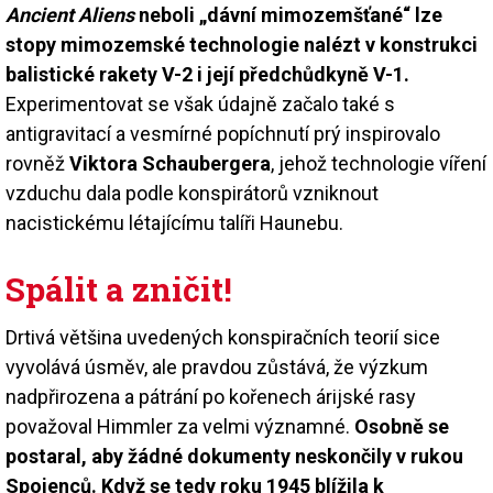
Ancient Aliens
neboli „dávní mimozemšťané“ lze
stopy mimozemské technologie nalézt v konstrukci
balistické rakety V-2 i její předchůdkyně V-1.
Experimentovat se však údajně začalo také s
antigravitací a vesmírné popíchnutí prý inspirovalo
rovněž
Viktora Schaubergera
, jehož technologie víření
vzduchu dala podle konspirátorů vzniknout
nacistickému létajícímu talíři Haunebu.
Spálit a zničit!
Drtivá většina uvedených konspiračních teorií sice
vyvolává úsměv, ale pravdou zůstává, že výzkum
nadpřirozena a pátrání po kořenech árijské rasy
považoval Himmler za velmi významné.
Osobně se
postaral, aby žádné dokumenty neskončily v rukou
Spojenců. Když se tedy roku 1945 blížila k