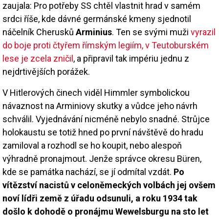
zaujala: Pro potřeby SS chtěl vlastnit hrad v samém
srdci říše, kde dávné germánské kmeny sjednotil
náčelník Cherusků
Arminius
. Ten se svými muži
vyrazil
do boje proti čtyřem římským legiím, v Teutoburském
lese je zcela zničil
, a připravil tak impériu jednu z
nejdrtivějších porážek.
V Hitlerových činech viděl Himmler symbolickou
návaznost na Arminiovy skutky a vůdce jeho návrh
schválil. Vyjednávání nicméně nebylo snadné. Strůjce
holokaustu se totiž hned po první návštěvě do hradu
zamiloval a rozhodl se ho koupit, nebo alespoň
výhradně pronajmout. Jenže správce okresu Büren,
kde se památka nachází, se jí odmítal vzdát.
Po
vítězství nacistů v celoněmeckých volbách jej ovšem
noví lídři země z úřadu odsunuli, a roku 1934 tak
došlo k dohodě o pronájmu Wewelsburgu na sto let