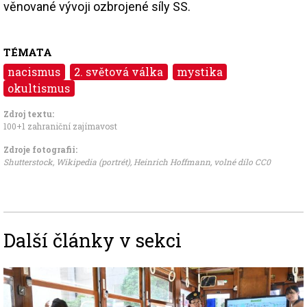
věnované vývoji ozbrojené síly SS.
TÉMATA
nacismus
2. světová válka
mystika
okultismus
Zdroj textu:
100+1 zahraniční zajímavost
Zdroje fotografii:
Shutterstock,
Wikipedia (portrét), Heinrich Hoffmann
,
volné dílo CC0
Další články v sekci
Image