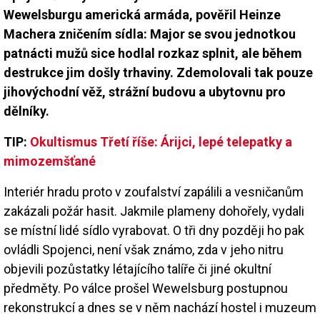
Wewelsburgu americká armáda, pověřil Heinze
Machera zničením sídla: Major se svou jednotkou
patnácti mužů sice hodlal rozkaz splnit, ale během
destrukce jim došly trhaviny. Zdemolovali tak pouze
jihovýchodní věž, strážní budovu a ubytovnu pro
dělníky.
TIP:
Okultismus Třetí říše: Árijci, lepé telepatky a
mimozemšťané
Interiér hradu proto v zoufalství zapálili a vesničanům
zakázali požár hasit. Jakmile plameny dohořely, vydali
se místní lidé sídlo vyrabovat. O tři dny později ho pak
ovládli Spojenci, není však známo, zda v jeho nitru
objevili pozůstatky létajícího talíře či jiné okultní
předměty. Po válce prošel Wewelsburg postupnou
rekonstrukcí a dnes se v něm nachází hostel i muzeum