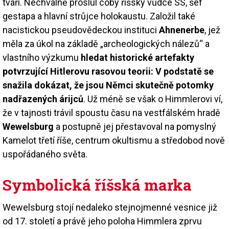
tváří. Nechvalně proslul coby říšský vůdce SS, šéf
gestapa a hlavní strůjce holokaustu. Založil také
nacistickou pseudovědeckou instituci
Ahnenerbe
, jež
měla za úkol na základě „archeologických nálezů“ a
vlastního výzkumu
hledat historické artefakty
potvrzující Hitlerovu rasovou teorii: V podstatě se
snažila dokázat, že jsou Němci skutečně potomky
nadřazených árijců
. Už méně se však o Himmlerovi ví,
že v tajnosti trávil spoustu času na vestfálském hradě
Wewelsburg
a postupně jej přestavoval na pomyslný
Kamelot třetí říše, centrum okultismu a středobod nově
uspořádaného světa.
Symbolická říšská marka
Wewelsburg stojí nedaleko stejnojmenné vesnice již
od 17. století a právě jeho poloha Himmlera zprvu