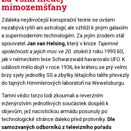
mimozemšťany
Zdaleka nejdivočejší konspirační teorie se ovšem
nezabývá rytíři ani astrologií, ale vzhlíží k jiným galaxiím
a supermoderním technologiím. Za jejím zrodem stál
spisovatel
Jan van Helsing
, který v knize
Tajemné
společnosti a jejich moc ve 20. století
z roku 1993 líčí,
jak v německém lese Schwarzwald havarovalo UFO. K
události mělo dojít v roce 1936, ke kráteru se prý velmi
brzy sjely jednotky SS a zbytky létajícího talíře převezly
do tajných Himmlerových laboratoří na Wewelsburgu.
Tamní vědci torzo lodi zkoumali a reverzním
inženýrstvím jednotlivých součástek dospěli k
objevům, jež nacistickou armádu posunuly po
technologické stránce daleko před protivníky.
Dle
samozvaných odborníků z televizního pořadu