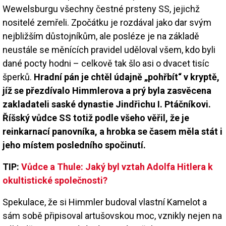
Wewelsburgu všechny čestné prsteny SS, jejichž
nositelé zemřeli. Zpočátku je rozdával jako dar svým
nejbližším důstojníkům, ale posléze je na základě
neustále se měnících pravidel uděloval všem, kdo byli
dané pocty hodni – celkově tak šlo asi o dvacet tisíc
šperků.
Hradní pán je chtěl údajně „pohřbít“ v kryptě,
jíž se přezdívalo Himmlerova a prý byla zasvěcena
zakladateli saské dynastie Jindřichu I. Ptáčníkovi.
Říšský vůdce SS totiž podle všeho věřil, že je
reinkarnací panovníka, a hrobka se časem měla stát i
jeho místem posledního spočinutí.
TIP:
Vůdce a Thule: Jaký byl vztah Adolfa Hitlera k
okultistické společnosti?
Spekulace, že si Himmler budoval vlastní Kamelot a
sám sobě připisoval artušovskou moc, vznikly nejen na