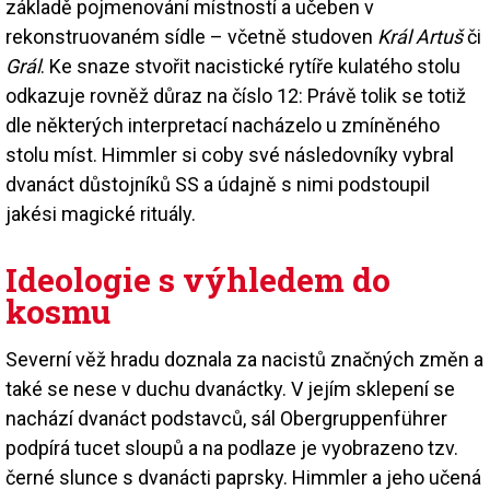
základě pojmenování místností a učeben v
rekonstruovaném sídle – včetně studoven
Král Artuš
či
Grál
. Ke snaze stvořit nacistické rytíře kulatého stolu
odkazuje rovněž důraz na číslo 12: Právě tolik se totiž
dle některých interpretací nacházelo u zmíněného
stolu míst. Himmler si coby své následovníky vybral
dvanáct důstojníků SS a údajně s nimi podstoupil
jakési magické rituály.
Ideologie s výhledem do
kosmu
Severní věž hradu doznala za nacistů značných změn a
také se nese v duchu dvanáctky. V jejím sklepení se
nachází dvanáct podstavců, sál Obergruppenführer
podpírá tucet sloupů a na podlaze je vyobrazeno tzv.
černé slunce s dvanácti paprsky. Himmler a jeho učená