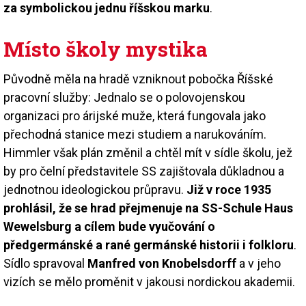
za symbolickou jednu říšskou marku
.
Místo školy mystika
Původně měla na hradě vzniknout pobočka Říšské
pracovní služby: Jednalo se o polovojenskou
organizaci pro árijské muže, která fungovala jako
přechodná stanice mezi studiem a narukováním.
Himmler však plán změnil a chtěl mít v sídle školu, jež
by pro čelní představitele SS zajištovala důkladnou a
jednotnou ideologickou průpravu.
Již v roce 1935
prohlásil, že se hrad přejmenuje na SS-Schule Haus
Wewelsburg a cílem bude vyučování o
předgermánské a rané germánské historii i folkloru
.
Sídlo spravoval
Manfred von Knobelsdorff
a v jeho
vizích se mělo proměnit v jakousi nordickou akademii.