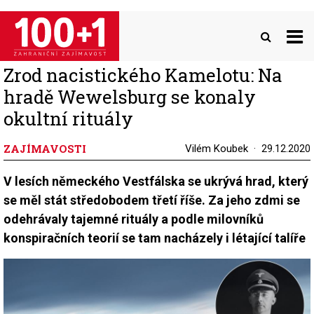
Přejít
k
hlavnímu
obsahu
Zrod nacistického Kamelotu: Na
hradě Wewelsburg se konaly
okultní rituály
ZAJÍMAVOSTI
Vilém Koubek
29.12.2020
V lesích německého Vestfálska se ukrývá hrad, který
se měl stát středobodem třetí říše. Za jeho zdmi se
odehrávaly tajemné rituály a podle milovníků
konspiračních teorií se tam nacházely i létající talíře