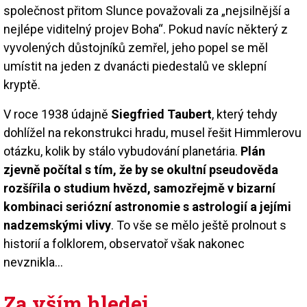
společnost přitom Slunce považovali za „nejsilnější a
nejlépe viditelný projev Boha“. Pokud navíc některý z
vyvolených důstojníků zemřel, jeho popel se měl
umístit na jeden z dvanácti piedestalů ve sklepní
kryptě.
V roce 1938 údajně
Siegfried Taubert
, který tehdy
dohlížel na rekonstrukci hradu, musel řešit Himmlerovu
otázku, kolik by stálo vybudování planetária.
Plán
zjevně počítal s tím, že by se okultní pseudověda
rozšířila o studium hvězd, samozřejmě v bizarní
kombinaci seriózní astronomie s astrologií a jejími
nadzemskými vlivy
. To vše se mělo ještě prolnout s
historií a folklorem, observatoř však nakonec
nevznikla…
Za vším hledej