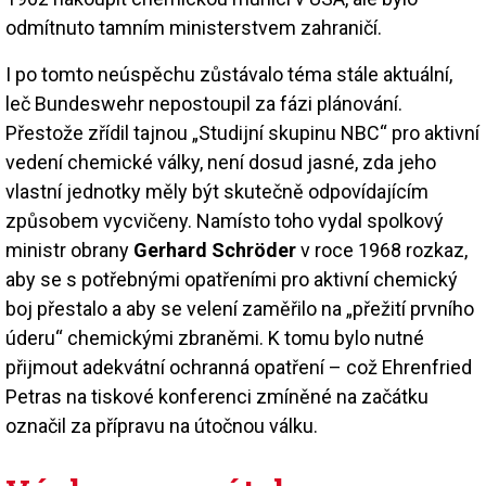
odmítnuto tamním ministerstvem zahraničí.
I po tomto neúspěchu zůstávalo téma stále aktuální,
leč Bundeswehr nepostoupil za fázi plánování.
Přestože zřídil tajnou „Studijní skupinu NBC“ pro aktivní
vedení chemické války, není dosud jasné, zda jeho
vlastní jednotky měly být skutečně odpovídajícím
způsobem vycvičeny. Namísto toho vydal spolkový
ministr obrany
Gerhard Schröder
v roce 1968 rozkaz,
aby se s potřebnými opatřeními pro aktivní chemický
boj přestalo a aby se velení zaměřilo na „přežití prvního
úderu“ chemickými zbraněmi. K tomu bylo nutné
přijmout adekvátní ochranná opatření – což Ehrenfried
Petras na tiskové konferenci zmíněné na začátku
označil za přípravu na útočnou válku.