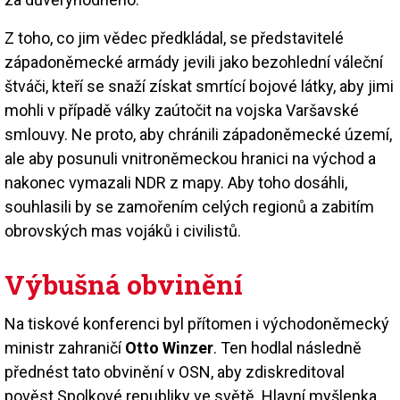
Z toho, co jim vědec předkládal, se představitelé
západoněmecké armády jevili jako bezohlední váleční
štváči, kteří se snaží získat smrtící bojové látky, aby jimi
mohli v případě války zaútočit na vojska Varšavské
smlouvy. Ne proto, aby chránili západoněmecké území,
ale aby posunuli vnitroněmeckou hranici na východ a
nakonec vymazali NDR z mapy. Aby toho dosáhli,
souhlasili by se zamořením celých regionů a zabitím
obrovských mas vojáků i civilistů.
Výbušná obvinění
Na tiskové konferenci byl přítomen i východoněmecký
ministr zahraničí
Otto Winzer
. Ten hodlal následně
přednést tato obvinění v OSN, aby zdiskreditoval
pověst Spolkové republiky ve světě. Hlavní myšlenka