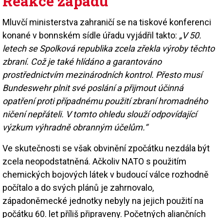
Reakce západu
Mluvčí ministerstva zahraničí se na tiskové konferenci
konané v bonnském sídle úřadu vyjádřil takto:
„V 50.
letech se Spolková republika zcela zřekla výroby těchto
zbraní. Což je také hlídáno a garantováno
prostřednictvím mezinárodních kontrol. Přesto musí
Bundeswehr plnit své poslání a přijmout účinná
opatření proti případnému použití zbraní hromadného
ničení nepřáteli. V tomto ohledu slouží odpovídající
výzkum výhradně obranným účelům.“
Ve skutečnosti se však obvinění zpočátku nezdála být
zcela neopodstatněná. Ačkoliv NATO s použitím
chemických bojových látek v budoucí válce rozhodně
počítalo a do svých plánů je zahrnovalo,
západoněmecké jednotky nebyly na jejich použití na
počátku 60. let příliš připraveny. Početných aliančních