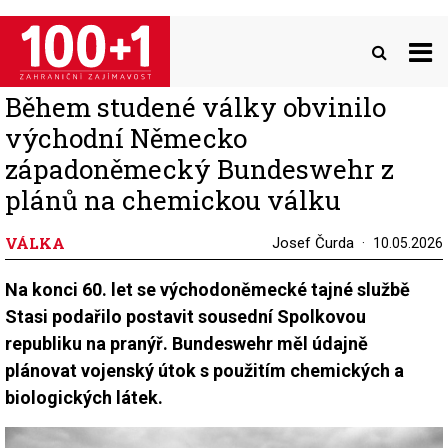
Přejít
k
hlavnímu
obsahu
Během studené války obvinilo
východní Německo
západoněmecký Bundeswehr z
plánů na chemickou válku
VÁLKA
Josef Čurda
10.05.2026
Na konci 60. let se východoněmecké tajné službě
Stasi podařilo postavit sousední Spolkovou
republiku na pranýř. Bundeswehr měl údajně
plánovat vojenský útok s použitím chemických a
biologických látek.