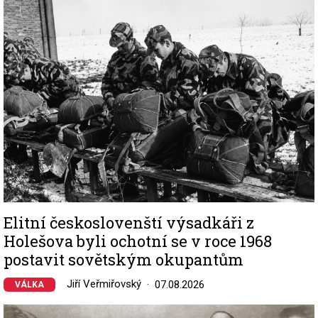
Image
Elitní českoslovenští výsadkáři z
Holešova byli ochotní se v roce 1968
postavit sovětským okupantům
Jiří Veřmiřovský
07.08.2026
VÁLKA
Image