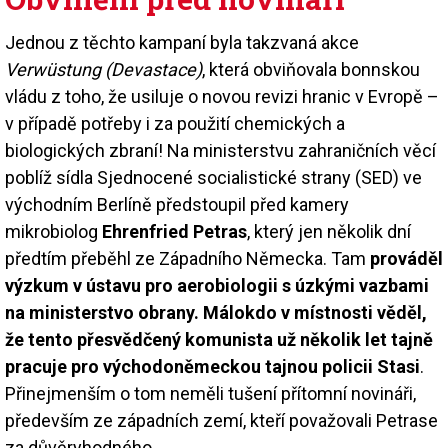
Jednou z těchto kampaní byla takzvaná akce
Verwüstung (Devastace)
, která obviňovala bonnskou
vládu z toho, že usiluje o novou revizi hranic v Evropě –
v případě potřeby i za použití chemických a
biologických zbraní! Na ministerstvu zahraničních věcí
poblíž sídla Sjednocené socialistické strany (SED) ve
východním Berlíně předstoupil před kamery
mikrobiolog
Ehrenfried Petras
, který jen několik dní
předtím přeběhl ze Západního Německa. Tam
prováděl
výzkum v ústavu pro aerobiologii s úzkými vazbami
na ministerstvo obrany. Málokdo v místnosti věděl,
že tento přesvědčený komunista už několik let tajně
pracuje pro východoněmeckou tajnou policii Stasi
.
Přinejmenším o tom neměli tušení přítomní novináři,
především ze západních zemí, kteří považovali Petrase
za důvěryhodného.