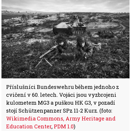
Příslušníci Bundeswehru během jednoho z
cvičení v 60. letech. Vojáci jsou vyzbrojeni
kulometem MG3 a puškou HK G3, v pozadí
stojí Schützenpanzer SPz 11-2 Kurz. (foto:
Wikimedia Commons, Army Heritage and
Education Center
,
PDM 1.0
)