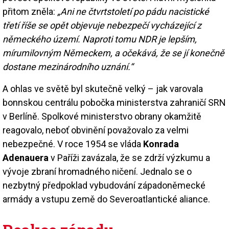
přitom zněla:
„Ani ne čtvrtstoletí po pádu nacistické
třetí říše se opět objevuje nebezpečí vycházející z
německého území. Naproti tomu NDR je lepším,
mírumilovným Německem, a očekává, že se jí konečně
dostane mezinárodního uznání.“
A ohlas ve světě byl skutečně velký – jak varovala
bonnskou centrálu pobočka ministerstva zahraničí SRN
v Berlíně. Spolkové ministerstvo obrany okamžitě
reagovalo, neboť obvinění považovalo za velmi
nebezpečné. V roce 1954 se vláda
Konrada
Adenauera
v Paříži zavázala, že se zdrží výzkumu a
vývoje zbraní hromadného ničení. Jednalo se o
nezbytný předpoklad vybudování západoněmecké
armády a vstupu země do Severoatlantické aliance.