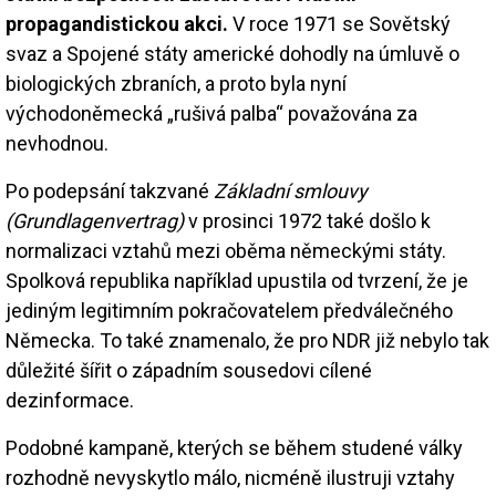
propagandistickou akci.
V roce 1971 se Sovětský
svaz a Spojené státy americké dohodly na úmluvě o
biologických zbraních, a proto byla nyní
východoněmecká „rušivá palba“ považována za
nevhodnou.
Po podepsání takzvané
Základní smlouvy
(Grundlagenvertrag)
v prosinci 1972 také došlo k
normalizaci vztahů mezi oběma německými státy.
Spolková republika například upustila od tvrzení, že je
jediným legitimním pokračovatelem předválečného
Německa. To také znamenalo, že pro NDR již nebylo tak
důležité šířit o západním sousedovi cílené
dezinformace.
Podobné kampaně, kterých se během studené války
rozhodně nevyskytlo málo, nicméně ilustruji vztahy