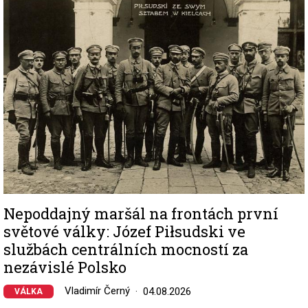
Image
Nepoddajný maršál na frontách první
světové války: Józef Piłsudski ve
službách centrálních mocností za
nezávislé Polsko
Vladimír Černý
04.08.2026
VÁLKA