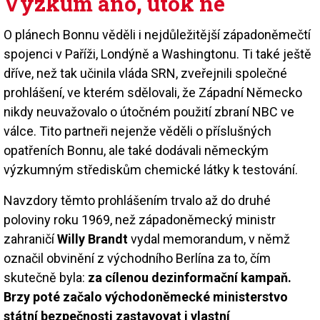
Výzkum ano, útok ne
O plánech Bonnu věděli i nejdůležitější západoněmečtí
spojenci v Paříži, Londýně a Washingtonu. Ti také ještě
dříve, než tak učinila vláda SRN, zveřejnili společné
prohlášení, ve kterém sdělovali, že Západní Německo
nikdy neuvažovalo o útočném použití zbraní NBC ve
válce. Tito partneři nejenže věděli o příslušných
opatřeních Bonnu, ale také dodávali německým
výzkumným střediskům chemické látky k testování.
Navzdory těmto prohlášením trvalo až do druhé
poloviny roku 1969, než západoněmecký ministr
zahraničí
Willy Brandt
vydal memorandum, v němž
označil obvinění z východního Berlína za to, čím
skutečně byla:
za cílenou dezinformační kampaň.
Brzy poté začalo východoněmecké ministerstvo
státní bezpečnosti zastavovat i vlastní