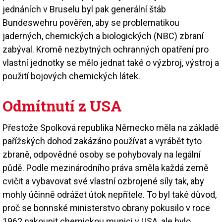
jednáních v Bruselu byl pak generální štáb
Bundeswehru pověřen, aby se problematikou
jaderných, chemických a biologických (NBC) zbraní
zabýval. Kromě nezbytných ochranných opatření pro
vlastní jednotky se mělo jednat také o výzbroj, výstroj a
použití bojových chemických látek.
Odmítnutí z USA
Přestože Spolková republika Německo měla na základě
pařížských dohod zakázáno používat a vyrábět tyto
zbraně, odpovědné osoby se pohybovaly na legální
půdě. Podle mezinárodního práva směla každá země
cvičit a vybavovat své vlastní ozbrojené síly tak, aby
mohly účinně odrážet útok nepřítele. To byl také důvod,
proč se bonnské ministerstvo obrany pokusilo v roce
1962 nakoupit chemickou munici v USA, ale bylo