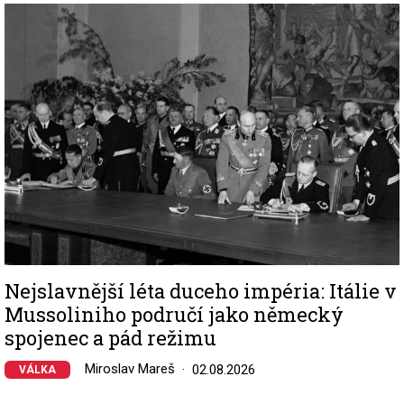
Image
Nejslavnější léta duceho impéria: Itálie v
Mussoliniho područí jako německý
spojenec a pád režimu
Miroslav Mareš
02.08.2026
VÁLKA