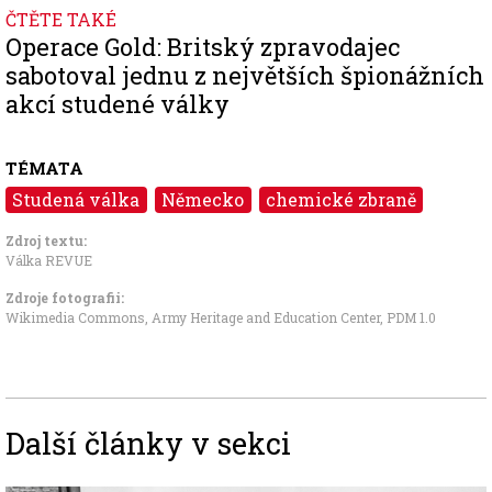
ČTĚTE TAKÉ
Operace Gold: Britský zpravodajec
sabotoval jednu z největších špionážních
akcí studené války
TÉMATA
Studená válka
Německo
chemické zbraně
Zdroj textu:
Válka REVUE
Zdroje fotografii:
Wikimedia Commons, Army Heritage and Education Center
,
PDM 1.0
Další články v sekci