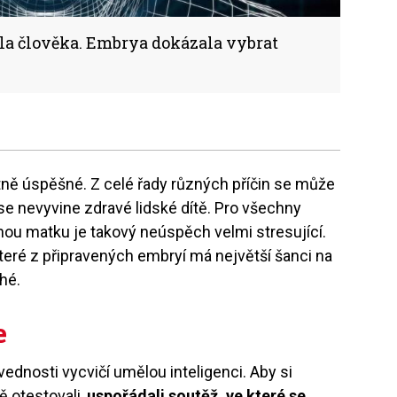
la člověka. Embrya dokázala vybrat
ně úspěšné. Z celé řady různých příčin se může
 se nevyvine zdravé lidské dítě. Pro všechny
u matku je takový neúspěch velmi stresující.
které z připravených embryí má největší šanci na
hé.
e
vednosti vycvičí umělou inteligenci. Aby si
ě otestovali,
uspořádali soutěž, ve které se