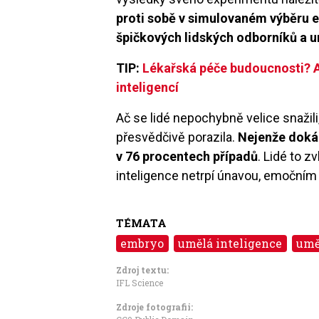
proti sobě v simulovaném výběru e
špičkových lidských odborníků a u
TIP:
Lékařská péče budoucnosti? A
inteligencí
Ač se lidé nepochybně velice snažil
přesvědčivě porazila.
Nejenže dokáz
v 76 procentech případů
. Lidé to z
inteligence netrpí únavou, emočním
TÉMATA
embryo
umělá inteligence
umě
Zdroj textu:
IFL Science
Zdroje fotografii: