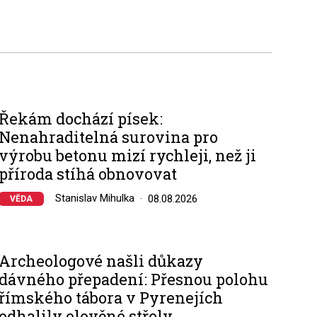
Řekám dochází písek:
Nenahraditelná surovina pro
výrobu betonu mizí rychleji, než ji
příroda stíhá obnovovat
Stanislav Mihulka
08.08.2026
VĚDA
Archeologové našli důkazy
dávného přepadení: Přesnou polohu
římského tábora v Pyrenejích
odhalily olověné střely