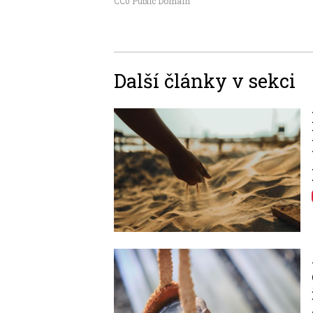
CC0 Public Domain
Další články v sekci
Image
Image