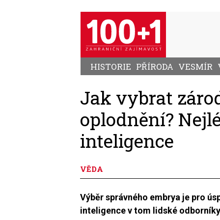
Přejít
k
hlavnímu
obsahu
HISTORIE
PŘÍRODA
VESMÍR
Jak vybrat záro
oplodnění? Nejl
inteligence
VĚDA
Výběr správného embrya je pro ús
inteligence v tom lidské odborníky