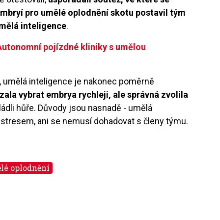
mbryí pro umělé oplodnění skotu postavil tým
mělá inteligence
.
utonomní pojízdné kliniky s umělou
i, umělá inteligence je nakonec poměrně
ala vybrat embrya rychleji, ale správná zvolila
vládli hůře. Důvody jsou nasnadě - umělá
 stresem, ani se nemusí dohadovat s členy týmu.
lé oplodnění