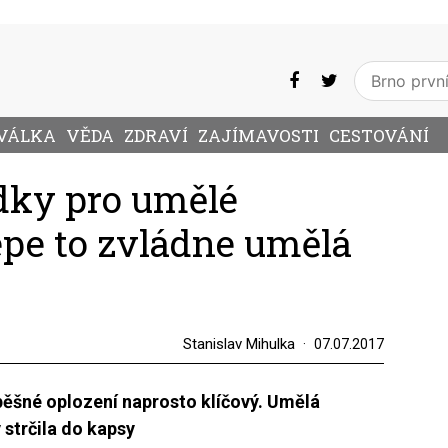
VÁLKA
VĚDA
ZDRAVÍ
ZAJÍMAVOSTI
CESTOVÁNÍ
dky pro umělé
épe to zvládne umělá
Stanislav Mihulka
07.07.2017
pěšné oplození naprosto klíčový. Umělá
 strčila do kapsy