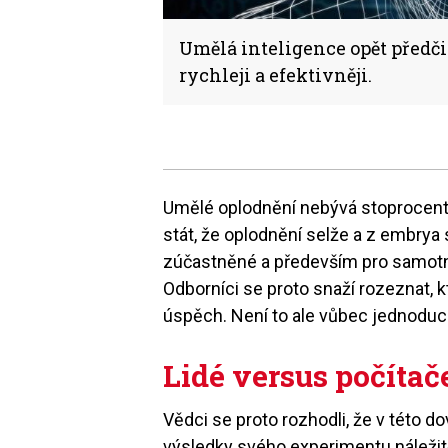
Umělá inteligence opět předči
rychleji a efektivněji.
Umělé oplodnění nebývá stoprocent
stát, že oplodnění selže a z embrya
zúčastněné a především pro samotno
Odborníci se proto snaží rozeznat, 
úspěch. Není to ale vůbec jednoduc
Lidé versus počítač
Vědci se proto rozhodli, že v této do
výsledky svého experimentu náležit