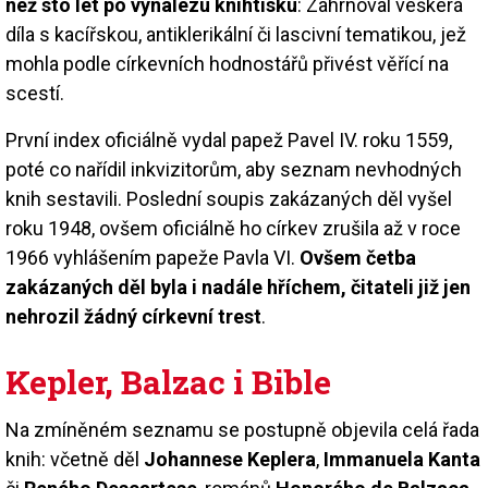
než sto let po vynálezu knihtisku
: Zahrnoval veškerá
díla s kacířskou, antiklerikální či lascivní tematikou, jež
mohla podle církevních hodnostářů přivést věřící na
scestí.
První index oficiálně vydal papež Pavel IV. roku 1559,
poté co nařídil inkvizitorům, aby seznam nevhodných
knih sestavili. Poslední soupis zakázaných děl vyšel
roku 1948, ovšem oficiálně ho církev zrušila až v roce
1966 vyhlášením papeže Pavla VI.
Ovšem četba
zakázaných děl byla i nadále hříchem, čitateli již jen
nehrozil žádný církevní trest
.
Kepler, Balzac i Bible
Na zmíněném seznamu se postupně objevila celá řada
knih: včetně děl
Johannese Keplera
,
Immanuela Kanta