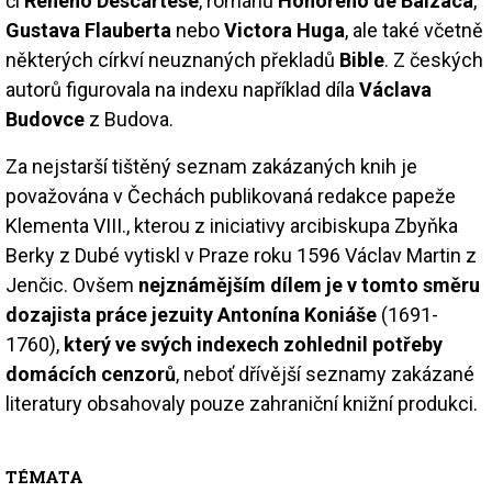
či
Reného Descartese
, románů
Honorého de Balzaca
,
Gustava Flauberta
nebo
Victora Huga
, ale také včetně
některých církví neuznaných překladů
Bible
. Z českých
autorů figurovala na indexu například díla
Václava
Budovce
z Budova.
Za nejstarší tištěný seznam zakázaných knih je
považována v Čechách publikovaná redakce papeže
Klementa VIII., kterou z iniciativy arcibiskupa Zbyňka
Berky z Dubé vytiskl v Praze roku 1596 Václav Martin z
Jenčic. Ovšem
nejznámějším dílem je v tomto směru
dozajista práce jezuity Antonína Koniáše
(1691-
1760),
který ve svých indexech zohlednil potřeby
domácích cenzorů
, neboť dřívější seznamy zakázané
literatury obsahovaly pouze zahraniční knižní produkci.
TÉMATA