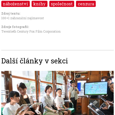
náboženství
knihy
společnost
cenzura
Zdroj textu:
100+1 zahraniční zajímavost
Zdroje fotografii:
Twentieth Century Fox Film Corporation
Další články v sekci
Image