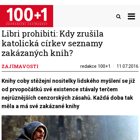
Přejít
k
hlavnímu
obsahu
Libri prohibiti: Kdy zrušila
katolická církev seznamy
zakázaných knih?
ZAJÍMAVOSTI
redakce 100+1
11.07.2016
Knihy coby stěžejní nositelky lidského myšlení se již
od prvopočátků své existence stávaly terčem
nejrůznějších cenzorských zásahů. Každá doba tak
měla a má své zakázané knihy