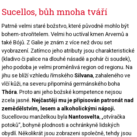
Sucellos, bůh mnoha tváří
Patrně velmi staré božstvo, které původně mohlo být
bohem-stvořitelem. Velmi ho uctíval kmen Arvernů a
také Bójů. Z Galie je znám z více než dvou set
vyobrazení. Zatímco jeho atributy jsou charakteristické
(kladivo či palice na dlouhé násadě a pohár či soudek),
jeho podoba je velmi proměnlivá region od regionu. Na
jihu se blíží vzhledu římského
Silvana
, zahaleného ve
vlčí kůži, na severu připomíná germánského boha
Thóra
. Proto ani jeho božské kompetence nejsou
zcela jasné.
Nejčastěji mu je připisován patronát nad
zemědělstvím, lesem a alkoholickými nápoji.
Sucellovou manželkou byla
Nantosvelta
, „otvíračka
potoků“, bohyně plodnosti a ochránkyně lidských
obydlí. Několikrát jsou zobrazeni společně, tehdy jsou