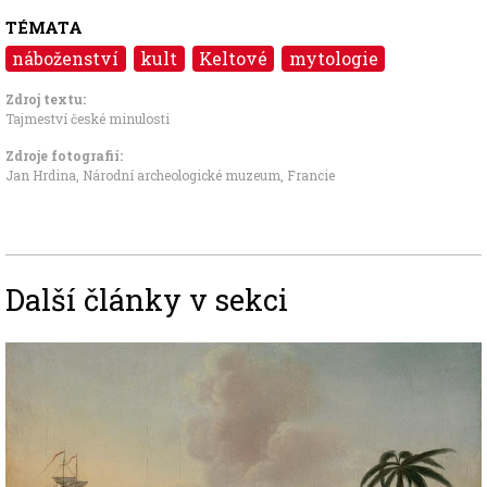
TÉMATA
náboženství
kult
Keltové
mytologie
Zdroj textu:
Tajmeství české minulosti
Zdroje fotografii:
Jan Hrdina,
Národní archeologické muzeum, Francie
Další články v sekci
Image