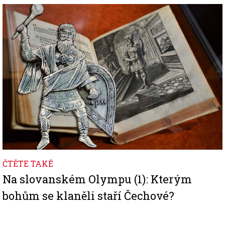
Image
ČTĚTE TAKÉ
Na slovanském Olympu (1): Kterým
bohům se klaněli staří Čechové?