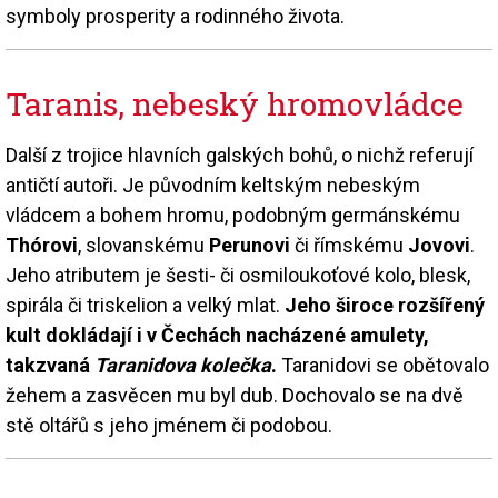
symboly prosperity a rodinného života.
Taranis, nebeský hromovládce
Další z trojice hlavních galských bohů, o nichž referují
antičtí autoři. Je původním keltským nebeským
vládcem a bohem hromu, podobným germánskému
Thórovi
, slovanskému
Perunovi
či římskému
Jovovi
.
Jeho atributem je šesti- či osmiloukoťové kolo, blesk,
spirála či triskelion a velký mlat.
Jeho široce rozšířený
kult dokládají i v Čechách nacházené amulety,
takzvaná
Taranidova kolečka
.
Taranidovi se obětovalo
žehem a zasvěcen mu byl dub. Dochovalo se na dvě
stě oltářů s jeho jménem či podobou.