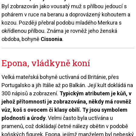
Byl zobrazován jako vousatý muž s přilbou jedoucí s
pohárem v ruce na beranu a doprovázený kohoutem a
kozou. Později přebral podobu mladého Merkura s
okřídlenou přilbou. Známa je rovněž jeho ženská
obdoba, bohyně
Cissonia
.
Epona, vládkyně koní
Velká mateřská bohyně uctívaná od Británie, přes
Portugalsko a jih Itálie až po Balkán. Její kult dokládá na
300 nápisů a zobrazení.
Typickým atributem je kůň, v
jehož přítomnosti je zobrazována, někdy má rovněž
vůz, koš s ovocem či klasy obilí. Ty jsou symbolem
plodnosti a úrody
. Velmi často byla uctívána u
pramenů, což dokládají četné nálezy obětin v podobě
koňských figurek. Epona, jejímž manželem byl nebeský