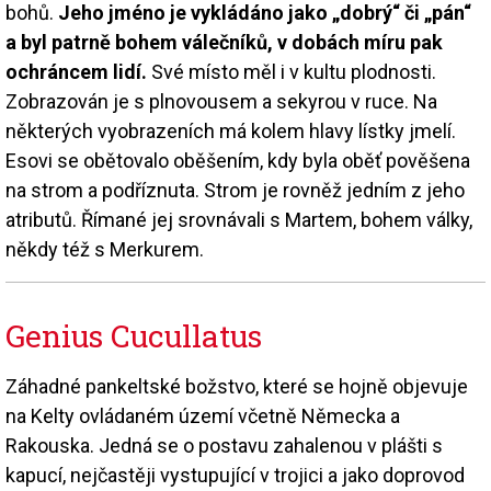
bohů.
Jeho jméno je vykládáno jako „dobrý“ či „pán“
a byl patrně bohem válečníků, v dobách míru pak
ochráncem lidí.
Své místo měl i v kultu plodnosti.
Zobrazován je s plnovousem a sekyrou v ruce. Na
některých vyobrazeních má kolem hlavy lístky jmelí.
Esovi se obětovalo oběšením, kdy byla oběť pověšena
na strom a podříznuta. Strom je rovněž jedním z jeho
atributů. Římané jej srovnávali s Martem, bohem války,
někdy též s Merkurem.
Genius Cucullatus
Záhadné pankeltské božstvo, které se hojně objevuje
na Kelty ovládaném území včetně Německa a
Rakouska. Jedná se o postavu zahalenou v plášti s
kapucí, nejčastěji vystupující v trojici a jako doprovod