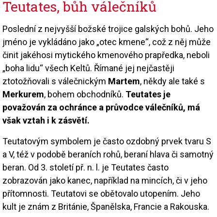
Teutates, bůh válečníků
Poslední z nejvyšší božské trojice galských bohů. Jeho
jméno je vykládáno jako „otec kmene“, což z něj může
činit jakéhosi mytického kmenového prapředka, neboli
„boha lidu“ všech Keltů. Římané jej nejčastěji
ztotožňovali s válečnickým
Martem
, někdy ale také s
Merkurem
, bohem obchodníků.
Teutates je
považován za ochránce a průvodce válečníků, má
však vztah i k zásvětí.
Teutatovým symbolem je často ozdobný prvek tvaru S
a V, též v podobě beraních rohů, beraní hlava či samotný
beran. Od 3. století př. n. l. je Teutates často
zobrazován jako kanec, například na mincích, či v jeho
přítomnosti. Teutatovi se obětovalo utopením. Jeho
kult je znám z Británie, Španělska, Francie a Rakouska.