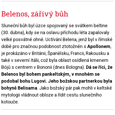
Belenos, zářivý bůh
Sluneční bůh byl úzce spojovaný se svátkem beltine
(30. dubna), kdy se na oslavu příchodu léta zapalovaly
velké posvátné ohně. Uctívání Belena, jenž byl v římské
době pro značnou podobnost ztotožněn s
Apollonem
,
je prokázáno v Británii, Španělsku, Francii, Rakousku a
také v severní Itálii, což byla oblast osídlená kmenem
Bójů s centrem v Bononii (dnes Bologna).
Dá se říci, že
Belenos byl bohem pankeltským, v mnohém se
podobal bohu Lugovi. Jeho božskou partnerkou byla
bohyně Belisama
. Jako božský pár pak mohli v keltské
mytologii vládnout obloze a řídit cestu slunečního
kotouče.