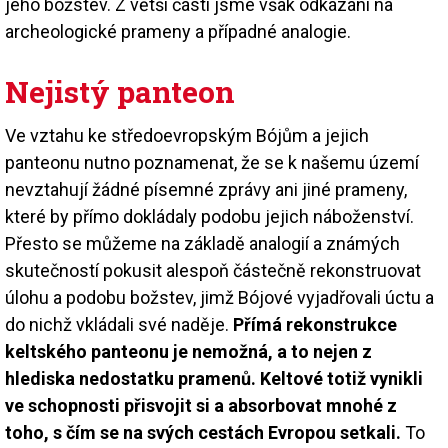
jeho božstev. Z větší části jsme však odkázáni na
archeologické prameny a případné analogie.
Nejistý panteon
Ve vztahu ke středoevropským Bójům a jejich
panteonu nutno poznamenat, že se k našemu území
nevztahují žádné písemné zprávy ani jiné prameny,
které by přímo dokládaly podobu jejich náboženství.
Přesto se můžeme na základě analogií a známých
skutečností pokusit alespoň částečně rekonstruovat
úlohu a podobu božstev, jimž Bójové vyjadřovali úctu a
do nichž vkládali své naděje.
Přímá rekonstrukce
keltského panteonu je nemožná, a to nejen z
hlediska nedostatku pramenů. Keltové totiž vynikli
ve schopnosti přisvojit si a absorbovat mnohé z
toho, s čím se na svých cestách Evropou setkali.
To