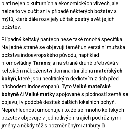
platí nejen o kulturních a ekonomických vlivech, ale
nelze to vyloučit ani v případě některých božstev a
mýtů, které dále rozvíjely už tak pestrý svět jejich
božstev.
Případný keltský panteon nese také mnohá specifika.
Na jedné straně se objevují téměř univerzální mužská
božstva indoevropského původu, například
hromovládný
Taranis
, a na straně druhé přetrvává v
keltském náboženství dominantní úloha
mateřských
bohyň
, které jsou neolitickým dědictvím z dob před
příchodem Indoevropanů. Tyto
Velké mateřské
bohyně
či
Velké matky
spojované s plodností země se
objevují v podobě desítek dalších lokálních bohyň.
Nepřehlednost umocňuje i to, že se mnoho keltských
božstev objevuje v jednotlivých krajích pod různými
jmény a někdy též s pozměněnými atributy či