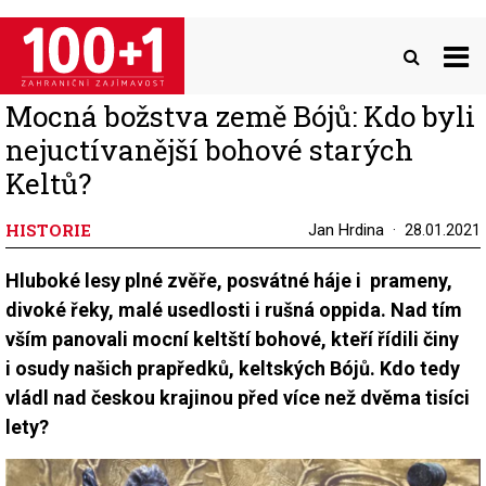
Přejít
k
hlavnímu
obsahu
Mocná božstva země Bójů: Kdo byli
nejuctívanější bohové starých
Keltů?
HISTORIE
Jan Hrdina
28.01.2021
Hluboké lesy plné zvěře, posvátné háje i prameny,
divoké řeky, malé usedlosti i rušná oppida. Nad tím
vším panovali mocní keltští bohové, kteří řídili činy
i osudy našich prapředků, keltských Bójů. Kdo tedy
vládl nad českou krajinou před více než dvěma tisíci
lety?