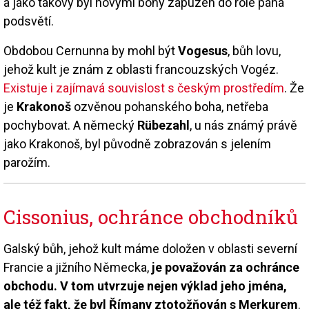
a jako takový byl novými bohy zapuzen do role pána
podsvětí.
Obdobou Cernunna by mohl být
Vogesus
, bůh lovu,
jehož kult je znám z oblasti francouzských Vogéz.
Existuje i zajímavá souvislost s českým prostředím
. Že
je
Krakonoš
ozvěnou pohanského boha, netřeba
pochybovat. A německý
Rübezahl
, u nás známý právě
jako Krakonoš, byl původně zobrazován s jelením
parožím.
Cissonius, ochránce obchodníků
Galský bůh, jehož kult máme doložen v oblasti severní
Francie a jižního Německa,
je považován za ochránce
obchodu. V tom utvrzuje nejen výklad jeho jména,
ale též fakt, že byl Římany ztotožňován s Merkurem
.