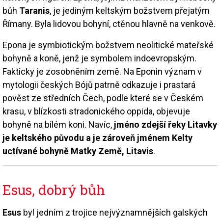
bůh
Taranis
, je jediným keltským božstvem přejatým
Římany. Byla lidovou bohyní, ctěnou hlavně na venkově.
Epona je symbiotickým božstvem neolitické mateřské
bohyně a koně, jenž je symbolem indoevropským.
Fakticky je zosobněním země. Na Eponin význam v
mytologii českých Bójů patrně odkazuje i prastará
pověst ze středních Čech, podle které se v Českém
krasu, v blízkosti stradonického oppida, objevuje
bohyně na bílém koni. Navíc,
jméno zdejší řeky Litavky
je keltského původu a je zároveň jménem Kelty
uctívané bohyně Matky Země, Litavis
.
Esus, dobrý bůh
Esus
byl jedním z trojice nejvýznamnějších galských