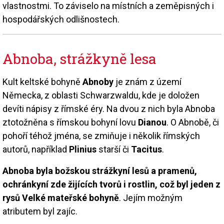
vlastnostmi. To záviselo na místních a zeměpisných i
hospodářských odlišnostech.
Abnoba, strážkyně lesa
Kult keltské bohyně
Abnoby
je znám z území
Německa, z oblasti Schwarzwaldu, kde je doložen
devíti nápisy z římské éry. Na dvou z nich byla Abnoba
ztotožněna s římskou bohyní lovu
Dianou
. O Abnobě, či
pohoří téhož jména, se zmiňuje i několik římských
autorů, například
Plinius
starší či
Tacitus
.
Abnoba byla božskou strážkyní lesů a pramenů,
ochránkyní zde žijících tvorů i rostlin, což byl jeden z
rysů Velké mateřské bohyně
. Jejím možným
atributem byl zajíc.