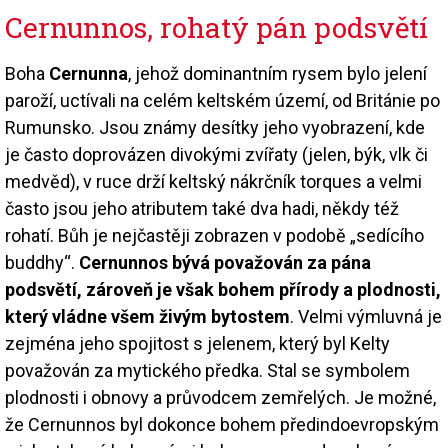
Cernunnos, rohatý pán podsvětí
Boha
Cernunna
, jehož dominantním rysem bylo jelení
paroží, uctívali na celém keltském území, od Británie po
Rumunsko. Jsou známy desítky jeho vyobrazení, kde
je často doprovázen divokými zvířaty (jelen, býk, vlk či
medvěd), v ruce drží keltský nákrčník torques a velmi
často jsou jeho atributem také dva hadi, někdy též
rohatí. Bůh je nejčastěji zobrazen v podobě „sedícího
buddhy“.
Cernunnos bývá považován za pána
podsvětí, zároveň je však bohem přírody a plodnosti,
který vládne všem živým bytostem
. Velmi výmluvná je
zejména jeho spojitost s jelenem, který byl Kelty
považován za mytického předka. Stal se symbolem
plodnosti i obnovy a průvodcem zemřelých. Je možné,
že Cernunnos byl dokonce bohem předindoevropským