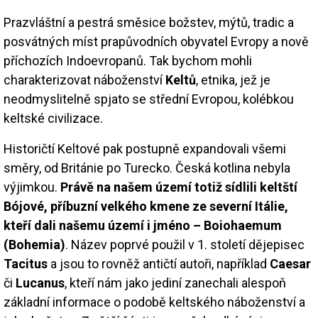
Prazvláštní a pestrá směsice božstev, mýtů, tradic a
posvátných míst prapůvodních obyvatel Evropy a nově
příchozích Indoevropanů. Tak bychom mohli
charakterizovat náboženství
Keltů
, etnika, jež je
neodmyslitelně spjato se střední Evropou, kolébkou
keltské civilizace.
Historičtí Keltové pak postupně expandovali všemi
směry, od Británie po Turecko. Česká kotlina nebyla
výjimkou.
Právě na našem území totiž sídlili keltští
Bójové, příbuzní velkého kmene ze severní Itálie,
kteří dali našemu území i jméno – Boiohaemum
(Bohemia)
. Název poprvé použil v 1. století dějepisec
Tacitus
a jsou to rovněž antičtí autoři, například
Caesar
či
Lucanus
, kteří nám jako jediní zanechali alespoň
základní informace o podobě keltského náboženství a