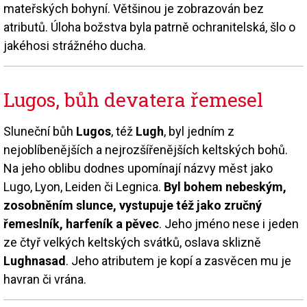
mateřských bohyní. Většinou je zobrazován bez
atributů. Úloha božstva byla patrně ochranitelská, šlo o
jakéhosi strážného ducha.
Lugos, bůh devatera řemesel
Sluneční bůh
Lugos
, též
Lugh
, byl jedním z
nejoblíbenějších a nejrozšířenějších keltských bohů.
Na jeho oblibu dodnes upomínají názvy měst jako
Lugo, Lyon, Leiden či Legnica.
Byl bohem nebeským,
zosobněním slunce, vystupuje též jako zručný
řemeslník, harfeník a pěvec
. Jeho jméno nese i jeden
ze čtyř velkých keltských svátků, oslava sklizně
Lughnasad
. Jeho atributem je kopí a zasvěcen mu je
havran či vrána.