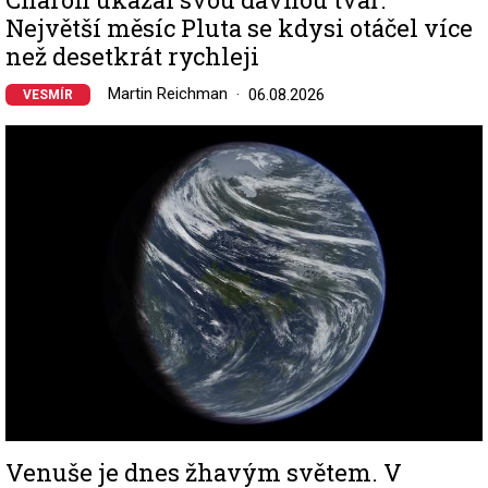
Největší měsíc Pluta se kdysi otáčel více
než desetkrát rychleji
Martin Reichman
06.08.2026
VESMÍR
Image
Venuše je dnes žhavým světem. V