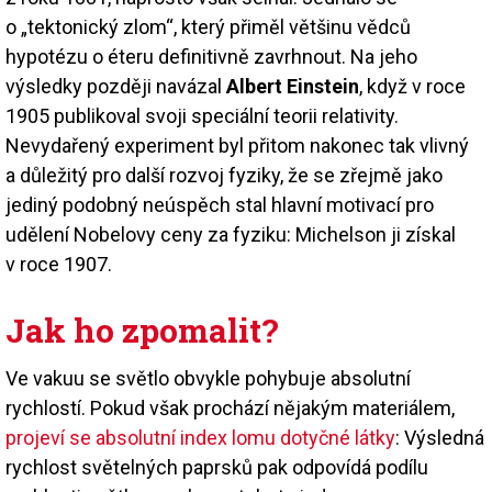
o „tektonický zlom“, který přiměl většinu vědců
hypotézu o éteru definitivně zavrhnout. Na jeho
výsledky později navázal
Albert Einstein
, když v roce
1905 publikoval svoji speciální teorii relativity.
Nevydařený experiment byl přitom nakonec tak vlivný
a důležitý pro další rozvoj fyziky, že se zřejmě jako
jediný podobný neúspěch stal hlavní motivací pro
udělení Nobelovy ceny za fyziku: Michelson ji získal
v roce 1907.
Jak ho zpomalit?
Ve vakuu se světlo obvykle pohybuje absolutní
rychlostí. Pokud však prochází nějakým materiálem,
projeví se absolutní index lomu dotyčné látky
: Výsledná
rychlost světelných paprsků pak odpovídá podílu