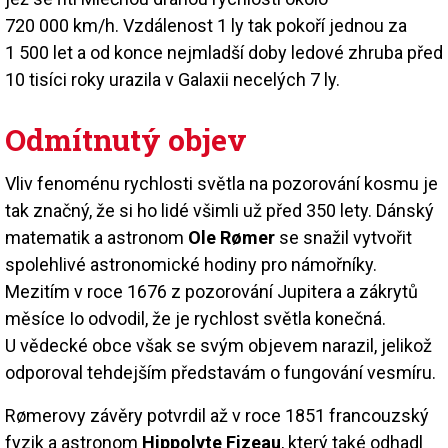
720 000 km/h. Vzdálenost 1 ly tak pokoří jednou za
1 500 let a od konce nejmladší doby ledové zhruba před
10 tisíci roky urazila v Galaxii necelých 7 ly.
Odmítnutý objev
Vliv fenoménu rychlosti světla na pozorování kosmu je
tak značný, že si ho lidé všimli už před 350 lety. Dánský
matematik a astronom
Ole Rømer
se snažil vytvořit
spolehlivé astronomické hodiny pro námořníky.
Mezitím v roce 1676 z pozorování Jupitera a zákrytů
měsíce Io odvodil, že je rychlost světla konečná.
U vědecké obce však se svým objevem narazil, jelikož
odporoval tehdejším představám o fungování vesmíru.
Rømerovy závěry potvrdil až v roce 1851 francouzský
fyzik a astronom
Hippolyte Fizeau
, který také odhadl