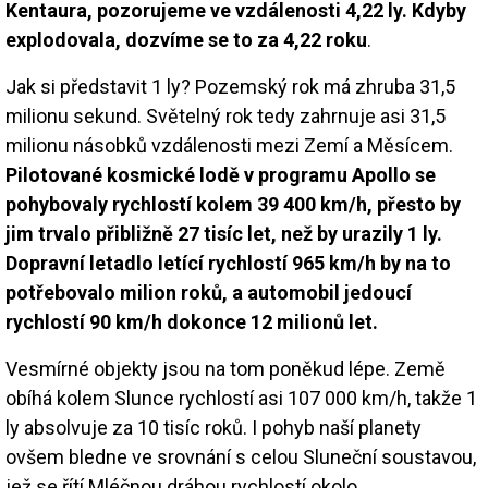
Kentaura, pozorujeme ve vzdálenosti 4,22 ly. Kdyby
explodovala, dozvíme se to za 4,22 roku
.
Jak si představit 1 ly? Pozemský rok má zhruba 31,5
milionu sekund. Světelný rok tedy zahrnuje asi 31,5
milionu násobků vzdálenosti mezi Zemí a Měsícem.
Pilotované kosmické lodě v programu Apollo se
pohybovaly rychlostí kolem 39 400 km/h, přesto by
jim trvalo přibližně 27 tisíc let, než by urazily 1 ly.
Dopravní letadlo letící rychlostí 965 km/h by na to
potřebovalo milion roků, a automobil jedoucí
rychlostí 90 km/h dokonce 12 milionů let.
Vesmírné objekty jsou na tom poněkud lépe. Země
obíhá kolem Slunce rychlostí asi 107 000 km/h, takže 1
ly absolvuje za 10 tisíc roků. I pohyb naší planety
ovšem bledne ve srovnání s celou Sluneční soustavou,
jež se řítí Mléčnou dráhou rychlostí okolo