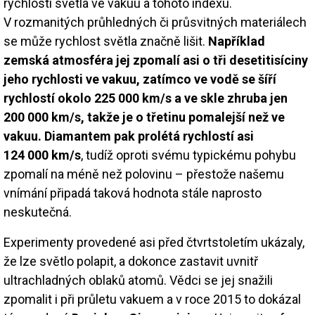
rychlosti světla ve vakuu a tohoto indexu.
V rozmanitých průhledných či průsvitných materiálech
se může rychlost světla značně lišit.
Například
zemská atmosféra jej zpomalí asi o tři desetitisíciny
jeho rychlosti ve vakuu, zatímco ve vodě se šíří
rychlostí okolo 225 000 km/s a ve skle zhruba jen
200 000 km/s, takže je o třetinu pomalejší než ve
vakuu. Diamantem pak prolétá rychlostí asi
124 000 km/s
, tudíž oproti svému typickému pohybu
zpomalí na méně než polovinu – přestože našemu
vnímání připadá taková hodnota stále naprosto
neskutečná.
Experimenty provedené asi před čtvrtstoletím ukázaly,
že lze světlo polapit, a dokonce zastavit uvnitř
ultrachladných oblaků atomů. Vědci se jej snažili
zpomalit i při průletu vakuem a v roce 2015 to dokázal