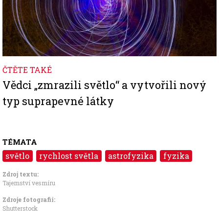
ČTĚTE TAKÉ
Vědci „zmrazili světlo“ a vytvořili nový
typ suprapevné látky
TÉMATA
světlo
rychlost světla
astrofyzika
fyzika
Zdroj textu:
Tajemství vesmíru
Zdroje fotografii:
Shutterstock