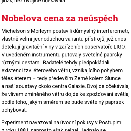
jinak, než dvojice očekávala.
Nobelova cena za neúspěch
Michelson s Morleym postavili důmyslný interferometr,
vlastně velmi jednoduchou variantu přístrojů, jež dnes
detekují gravitační vlny v zařízeních observatoře LIGO.
V uvedeném instrumentu putovaly světelné paprsky
různými cestami. Badatelé tehdy předpokládali
existenci tzv. éterového větru, vznikajícího pohybem
těles éterem – tedy především Země kolem Slunce
a naší soustavy okolo centra Galaxie. Dvojice očekávala,
že vlivem zmíněného větru dojde ke zpožďování světla,
podle toho, jakým směrem se bude světelný paprsek
pohybovat.
Experiment navazoval na úvodní pokusy v Postupimi
z roku 1881, naprosto však selhal. Jednalo se