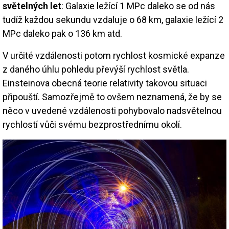
světelných let
: Galaxie ležící 1 MPc daleko se od nás
tudíž každou sekundu vzdaluje o 68 km, galaxie ležící 2
MPc daleko pak o 136 km atd.
V určité vzdálenosti potom rychlost kosmické expanze
z daného úhlu pohledu převýší rychlost světla.
Einsteinova obecná teorie relativity takovou situaci
připouští. Samozřejmě to ovšem neznamená, že by se
něco v uvedené vzdálenosti pohybovalo nadsvětelnou
rychlostí vůči svému bezprostřednímu okolí.
Image