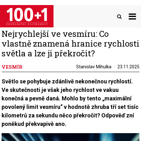
Přejít
k
hlavnímu
obsahu
Nejrychlejší ve vesmíru: Co
vlastně znamená hranice rychlosti
světla a lze ji překročit?
VESMÍR
Stanislav Mihulka
23.11.2025
Světlo se pohybuje zdánlivě nekonečnou rychlostí.
Ve skutečnosti je však jeho rychlost ve vakuu
konečná a pevně daná. Mohlo by tento „maximální
povolený limit vesmíru“ v hodnotě zhruba tří set tisíc
kilometrů za sekundu něco překročit? Odpověď zní
poněkud překvapivě ano.