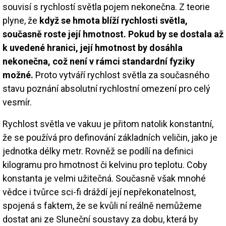
souvisí s rychlostí světla pojem nekonečna. Z teorie
plyne, že
když se hmota blíží rychlosti světla,
současně roste její hmotnost. Pokud by se dostala až
k uvedené hranici, její hmotnost by dosáhla
nekonečna, což není v rámci standardní fyziky
možné.
Proto vytváří rychlost světla za současného
stavu poznání absolutní rychlostní omezení pro celý
vesmír.
Rychlost světla ve vakuu je přitom natolik konstantní,
že se používá pro definování základních veličin, jako je
jednotka délky metr. Rovněž se podílí na definici
kilogramu pro hmotnost či kelvinu pro teplotu. Coby
konstanta je velmi užitečná. Současně však mnohé
vědce i tvůrce sci-fi dráždí její nepřekonatelnost,
spojená s faktem, že se kvůli ní reálně nemůžeme
dostat ani ze Sluneční soustavy za dobu, která by