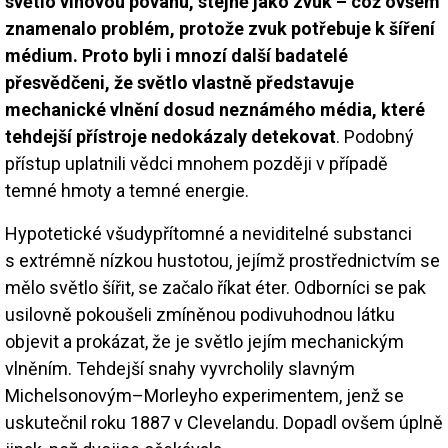
světlo vlnovou povahu, stejně jako zvuk – což ovšem
znamenalo problém, protože zvuk potřebuje k šíření
médium. Proto byli i mnozí další badatelé
přesvědčeni, že světlo vlastně představuje
mechanické vlnění dosud neznámého média, které
tehdejší přístroje nedokázaly detekovat
. Podobný
přístup uplatnili vědci mnohem později v případě
temné hmoty a temné energie.
Hypotetické všudypřítomné a neviditelné substanci
s extrémně nízkou hustotou, jejímž prostřednictvím se
mělo světlo šířit, se začalo říkat éter. Odborníci se pak
usilovně pokoušeli zmíněnou podivuhodnou látku
objevit a prokázat, že je světlo jejím mechanickým
vlněním. Tehdejší snahy vyvrcholily slavným
Michelsonovým–Morleyho experimentem, jenž se
uskutečnil roku 1887 v Clevelandu. Dopadl ovšem úplně