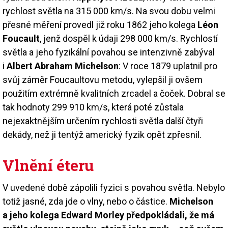
rychlost světla na 315 000 km/s. Na svou dobu velmi
přesné měření provedl již roku 1862 jeho kolega
Léon
Foucault
, jenž dospěl k údaji 298 000 km/s. Rychlostí
světla a jeho fyzikální povahou se intenzivně zabýval
i
Albert Abraham Michelson
: V roce 1879 uplatnil pro
svůj záměr Foucaultovu metodu, vylepšil ji ovšem
použitím extrémně kvalitních zrcadel a čoček. Dobral se
tak hodnoty 299 910 km/s, která poté zůstala
nejexaktnějším určením rychlosti světla další čtyři
dekády, než ji tentýž americký fyzik opět zpřesnil.
Vlnění éteru
V uvedené době zápolili fyzici s povahou světla. Nebylo
totiž jasné, zda jde o vlny, nebo o částice.
Michelson
a jeho kolega Edward Morley předpokládali, že má