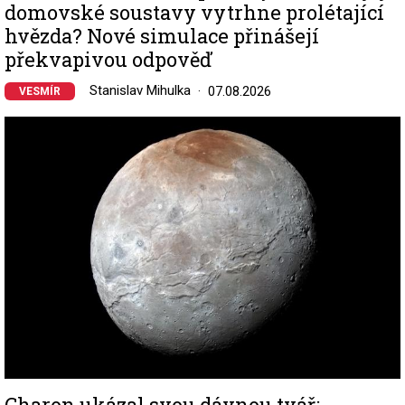
domovské soustavy vytrhne prolétající
hvězda? Nové simulace přinášejí
překvapivou odpověď
Stanislav Mihulka
07.08.2026
VESMÍR
Image
Charon ukázal svou dávnou tvář: