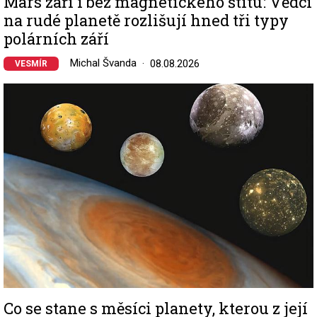
Mars září i bez magnetického štítu: Vědci
na rudé planetě rozlišují hned tři typy
polárních září
Michal Švanda
08.08.2026
VESMÍR
Image
Co se stane s měsíci planety, kterou z její