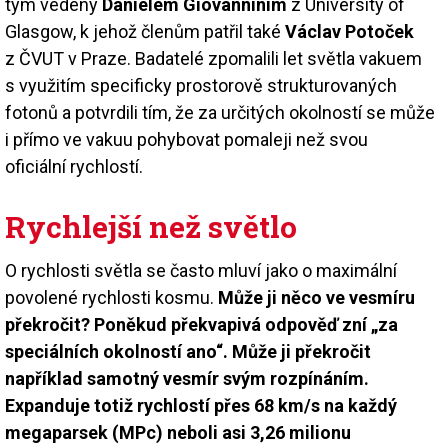
tým vedený
Danielem Giovanninim
z University of
Glasgow, k jehož členům patřil také
Václav Potoček
z ČVUT v Praze. Badatelé zpomalili let světla vakuem
s vy­užitím specificky prostorově strukturovaných
fotonů a potvrdili tím, že za určitých okolností se může
i přímo ve vakuu pohybovat pomaleji než svou
oficiální rychlostí.
Rychlejší než světlo
O rychlosti světla se často mluví jako o maximální
povolené rychlosti kosmu.
Může ji něco ve vesmíru
překročit? Poněkud překvapivá odpověď zní „za
speciálních okolností ano“. Může ji překročit
například samotný vesmír svým rozpínáním.
Expanduje totiž rychlostí přes 68 km/s na každý
megaparsek (MPc) neboli asi 3,26 milionu