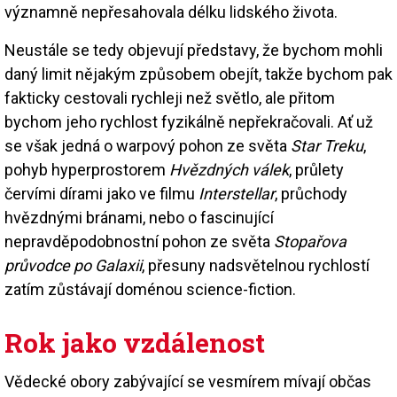
významně nepřesahovala délku lidského života.
Neustále se tedy objevují představy, že bychom mohli
daný limit nějakým způsobem obejít, takže bychom pak
fakticky cestovali rychleji než světlo, ale přitom
bychom jeho rychlost fyzikálně nepřekračovali. Ať už
se však jedná o warpový pohon ze světa
Star Treku
,
pohyb hyperprostorem
Hvězdných válek
, průlety
červími dírami jako ve filmu
Interstellar
, průchody
hvězdnými bránami, nebo o fascinující
nepravděpodobnostní pohon ze světa
Stopařova
průvodce po Galaxii
, přesuny nadsvětelnou rychlostí
zatím zůstávají doménou science-fiction.
Rok jako vzdálenost
Vědecké obory zabývající se vesmírem mívají občas