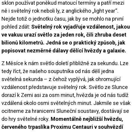
sklon používat poněkud matoucí termíny a patří mezi
ně i světelný rok neboli ly, z anglického „light year“.
Nejde totiž o jednotku času, jak by se mohlo na první
pohled zdát:
Světelný rok vyjadřuje vzdálenost, jakou
ve vakuu urazí světlo za jeden rok, čili zhruba deset
bilionů kilometrů. Jedná se o praktický způsob, jak
popisovat nezměrné dálavy dělící hvězdy a galaxie.
Z Měsíce k nám světlo doletí přibližně za sekundu. Lze
tedy říct, že našeho souputníka od nás dělí jedna
světelná sekunda – z čehož vyplývá, jak ohromující
vzdálenost představuje světelný rok. Světlo ze Slunce
dorazí k Zemi asi za osm minut, hvězda je od nás tudíž
vzdálená okolo osmi světelných minut. Jakmile se však
ocitneme za hranicemi Sluneční soustavy, dostávají se
do hry světelné roky.
Momentálně nejbližší hvězdu,
červeného trpaslíka Proximu Centauri v souhvězdí