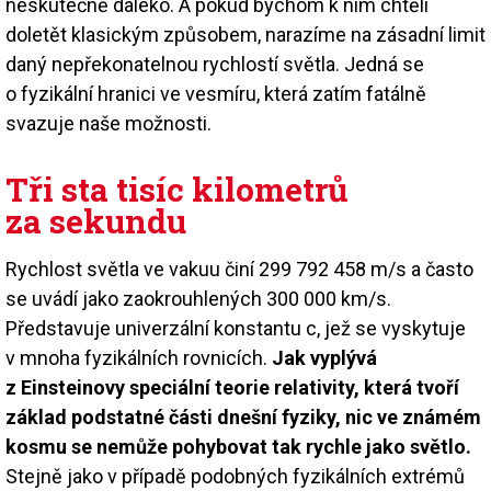
neskutečně daleko. A pokud bychom k nim chtěli
doletět klasickým způsobem, narazíme na zásadní limit
daný nepřekonatelnou rychlostí světla. Jedná se
o fyzikální hranici ve vesmíru, která zatím fatálně
svazuje naše možnosti.
Tři sta tisíc kilometrů
za sekundu
Rychlost světla ve vakuu činí 299 792 458 m/s a často
se uvádí jako zaokrouhlených 300 000 km/s.
Představuje univerzální konstantu c, jež se vyskytuje
v mnoha fyzikálních rovnicích.
Jak vyplývá
z Einsteinovy speciální teorie relativity, která tvoří
základ podstatné části dnešní fyziky, nic ve známém
kosmu se nemůže pohybovat tak rychle jako světlo.
Stejně jako v případě podobných fyzikálních extrémů