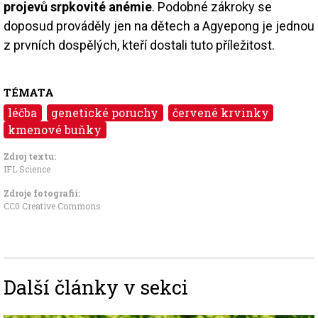
projevů srpkovité anémie
. Podobné zákroky se
doposud prováděly jen na dětech a Agyepong je jednou
z prvních dospělých, kteří dostali tuto příležitost.
TÉMATA
léčba
genetické poruchy
červené krvinky
kmenové buňky
Zdroj textu:
IFL Science
Zdroje fotografii:
CC0 Creative Commons
Další články v sekci