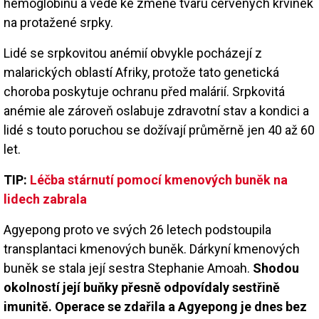
hemoglobinu a vede ke změně tvaru červených krvinek
na protažené srpky.
Lidé se srpkovitou anémií obvykle pocházejí z
malarických oblastí Afriky, protože tato genetická
choroba poskytuje ochranu před malárií. Srpkovitá
anémie ale zároveň oslabuje zdravotní stav a kondici a
lidé s touto poruchou se dožívají průměrně jen 40 až 60
let.
TIP:
Léčba stárnutí pomocí kmenových buněk na
lidech zabrala
Agyepong proto ve svých 26 letech podstoupila
transplantaci kmenových buněk. Dárkyní kmenových
buněk se stala její sestra Stephanie Amoah.
Shodou
okolností její buňky přesně odpovídaly sestřině
imunitě. Operace se zdařila a Agyepong je dnes bez