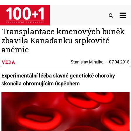
Přejít
k
hlavnímu
obsahu
Transplantace kmenových buněk
zbavila Kanaďanku srpkovité
anémie
VĚDA
Stanislav Mihulka
07.04.2018
Experimentální léčba slavné genetické choroby
skončila ohromujícím úspěchem