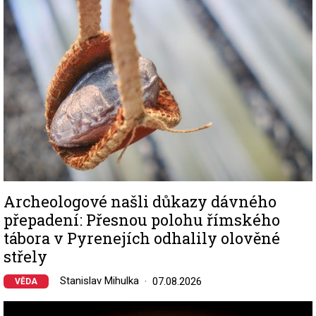
Archeologové našli důkazy dávného
přepadení: Přesnou polohu římského
tábora v Pyrenejích odhalily olověné
střely
Stanislav Mihulka
07.08.2026
VĚDA
Image