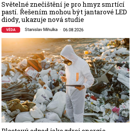
Světelné znečištění je pro hmyz smrtící
pastí. Řešením mohou být jantarové LED
diody, ukazuje nová studie
Stanislav Mihulka
06.08.2026
VĚDA
Image
Plastový odpad jako zdroj energie