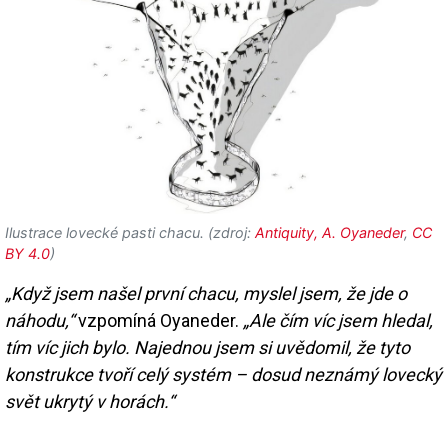
Ilustrace lovecké pasti chacu. (zdroj:
Antiquity, A. Oyaneder
,
CC
BY 4.0
)
„Když jsem našel první chacu, myslel jsem, že jde o
náhodu,“
vzpomíná Oyaneder.
„Ale čím víc jsem hledal,
tím víc jich bylo. Najednou jsem si uvědomil, že tyto
konstrukce tvoří celý systém – dosud neznámý lovecký
svět ukrytý v horách.“