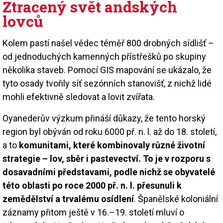
Ztracený svět andských
lovců
Kolem pastí našel vědec téměř 800 drobných sídlišť –
od jednoduchých kamenných přístřešků po skupiny
několika staveb. Pomocí GIS mapování se ukázalo, že
tyto osady tvořily síť sezónních stanovišť, z nichž lidé
mohli efektivně sledovat a lovit zvířata.
Oyanederův výzkum přináší důkazy, že tento horský
region byl obýván od roku 6000 př. n. l. až do 18. století,
a to
komunitami, které kombinovaly různé životní
strategie – lov, sběr i pastevectví. To je v rozporu s
dosavadními představami, podle nichž se obyvatelé
této oblasti po roce 2000 př. n. l. přesunuli k
zemědělství a trvalému osídlení
. Španělské koloniální
záznamy přitom ještě v 16.–19. století mluví o