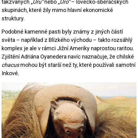
takzvaných
„Uru“
nebo
„Uro“
– lovecko-sběračských
skupinách, které žily mimo hlavní ekonomické
struktury.
Podobné kamenné pasti byly známy z jiných částí
světa – například z Blízkého východu – takto rozsáhlý
komplex je ale v rámci Jižní Ameriky naprostou raritou.
Zjištění Adriána Oyanedera navíc naznačuje, že chilské
chacus
mohou být starší než ty, které používali samotní
Inkové.
Image