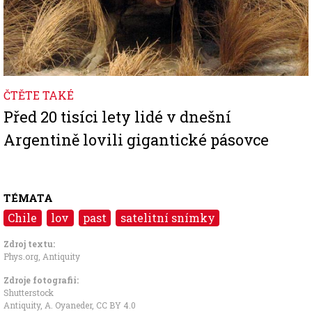
ČTĚTE TAKÉ
Před 20 tisíci lety lidé v dnešní
Argentině lovili gigantické pásovce
TÉMATA
Chile
lov
past
satelitní snímky
Zdroj textu:
Phys.org
,
Antiquity
Zdroje fotografii:
Shutterstock
Antiquity, A. Oyaneder
,
CC BY 4.0