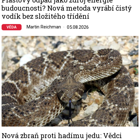
budoucnosti? Nová metoda vyrábí čistý
vodík bez složitého třídění
Martin Reichman
05.08.2026
VĚDA
Image
Nová zbraň proti hadímu jedu: Vědci