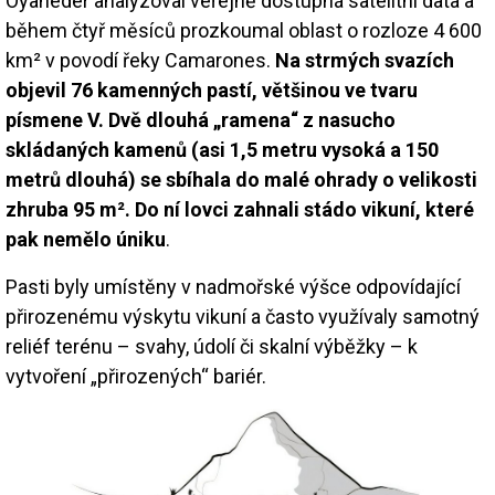
Oyaneder analyzoval veřejně dostupná satelitní data a
během čtyř měsíců prozkoumal oblast o rozloze 4 600
km² v povodí řeky Camarones.
Na strmých svazích
objevil 76 kamenných pastí, většinou ve tvaru
písmene V. Dvě dlouhá „ramena“ z nasucho
skládaných kamenů (asi 1,5 metru vysoká a 150
metrů dlouhá) se sbíhala do malé ohrady o velikosti
zhruba 95 m². Do ní lovci zahnali stádo vikuní, které
pak nemělo úniku
.
Pasti byly umístěny v nadmořské výšce odpovídající
přirozenému výskytu vikuní a často využívaly samotný
reliéf terénu – svahy, údolí či skalní výběžky – k
vytvoření „přirozených“ bariér.