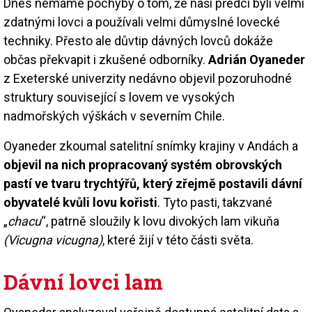
Dnes nemáme pochyby o tom, že naši předci byli velmi
zdatnými lovci a používali velmi důmyslné lovecké
techniky. Přesto ale důvtip dávných lovců dokáže
občas překvapit i zkušené odborníky.
Adrián Oyaneder
z Exeterské univerzity nedávno objevil pozoruhodné
struktury související s lovem ve vysokých
nadmořských výškách v severním Chile.
Oyaneder zkoumal satelitní snímky krajiny v Andách a
objevil na nich propracovaný systém obrovských
pastí ve tvaru trychtýřů, který zřejmě postavili dávní
obyvatelé kvůli lovu kořisti
. Tyto pasti, takzvané
„
chacu
“, patrně sloužily k lovu divokých lam vikuňa
(Vicugna vicugna)
, které žijí v této části světa.
Dávní lovci lam