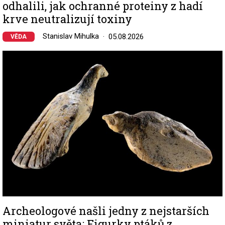
odhalili, jak ochranné proteiny z hadí
krve neutralizují toxiny
Stanislav Mihulka
05.08.2026
VĚDA
Image
Archeologové našli jedny z nejstarších
miniatur světa: Figurky ptáků z