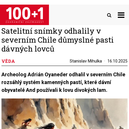
Přejít
k
hlavnímu
obsahu
Satelitní snímky odhalily v
severním Chile důmyslné pasti
dávných lovců
VĚDA
Stanislav Mihulka
16.10.2025
Archeolog Adrián Oyaneder odhalil v severním Chile
rozsáhlý systém kamenných pastí, které dávní
obyvatelé And používali k lovu divokých lam.