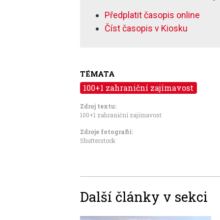
Předplatit časopis online
Číst časopis v Kiosku
TÉMATA
100+1 zahraniční zajímavost
Zdroj textu:
100+1 zahraniční zajímavost
Zdroje fotografii:
Shutterstock
Další články v sekci