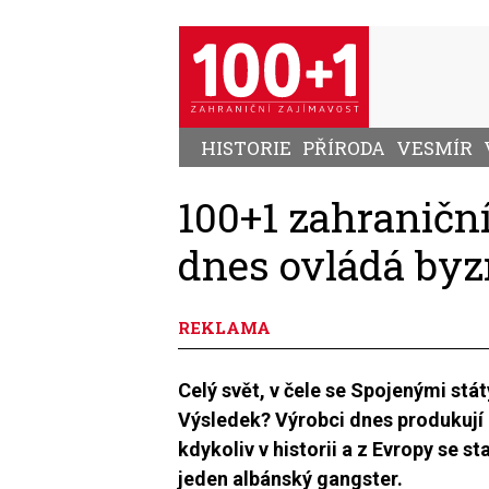
Přejít
k
hlavnímu
obsahu
HISTORIE
PŘÍRODA
VESMÍR
100+1 zahraniční
dnes ovládá by
REKLAMA
Celý svět, v čele se Spojenými stát
Výsledek? Výrobci dnes produkují 
kdykoliv v historii a z Evropy se st
jeden albánský gangster.