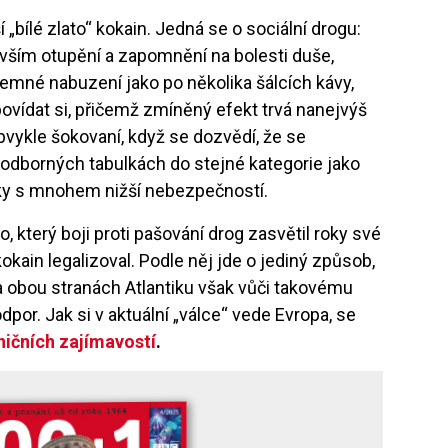
„bílé zlato“ kokain. Jedná se o sociální drogu:
devším otupění a zapomnění na bolesti duše,
jemné nabuzení jako po několika šálcích kávy,
povídat si, přičemž zmíněný efekt trvá nanejvýš
obvykle šokovaní, když se dozvědí, že se
 odborných tabulkách do stejné kategorie jako
čky s mnohem nižší nebezpečností.
 který boji proti pašování drog zasvětil roky své
 kokain legalizoval. Podle něj jde o jediný způsob,
 obou stranách Atlantiku však vůči takovému
por. Jak si v aktuální „válce“ vede Evropa, se
ničních zajímavostí
.