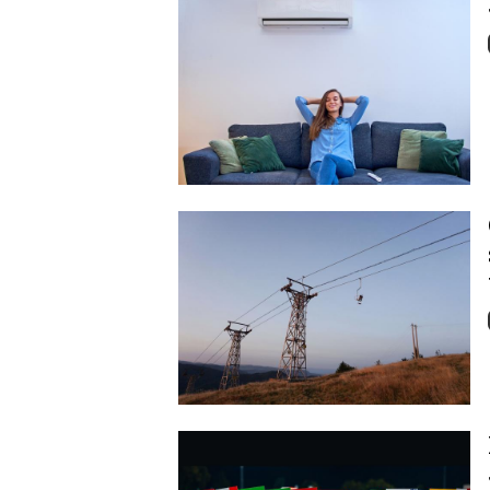
Image
Image
Image