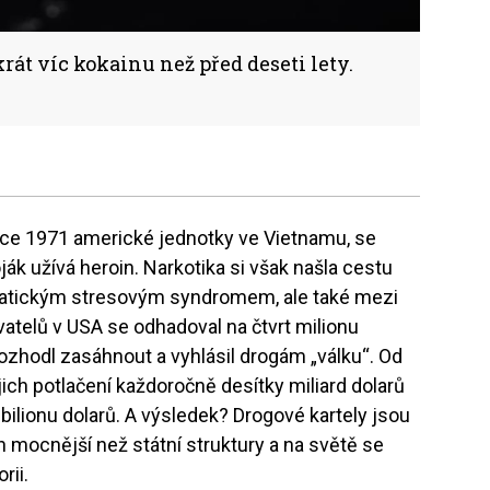
át víc kokainu než před deseti lety.
roce 1971 americké jednotky ve Vietnamu, se
ják užívá heroin. Narkotika si však našla cestu
umatickým stresovým syndromem, ale také mezi
ivatelů v USA se odhadoval na čtvrt milionu
rozhodl zasáhnout a vyhlásil drogám „válku“. Od
ich potlačení každoročně desítky miliard dolarů
bilionu dolarů. A výsledek? Drogové kartely jsou
mocnější než státní struktury a na světě se
orii.