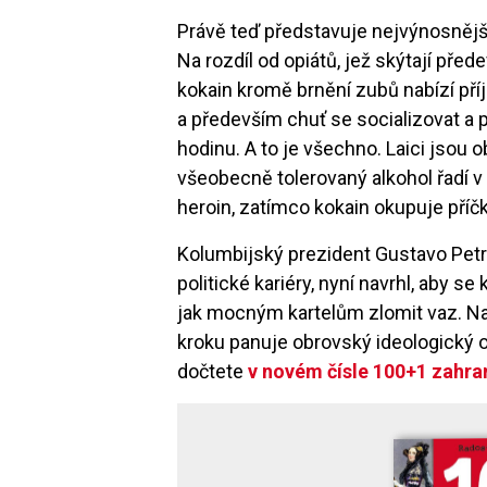
Právě teď představuje nejvýnosnější 
Na rozdíl od opiátů, jež skýtají pře
kokain kromě brnění zubů nabízí pří
a především chuť se socializovat a 
hodinu. A to je všechno. Laici jsou 
všeobecně tolerovaný alkohol řadí v
heroin, zatímco kokain okupuje pří
Kolumbijský prezident Gustavo Petro,
politické kariéry, nyní navrhl, aby se
jak mocným kartelům zlomit vaz. Na
kroku panuje obrovský ideologický od
dočtete
v novém čísle 100+1 zahra