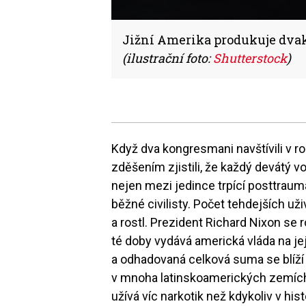
Jižní Amerika produkuje dvakr
(ilustrační foto:
Shutterstock
)
Když dva kongresmani navštívili v 
zděšením zjistili, že každý devátý vo
nejen mezi jedince trpící posttra
běžné civilisty. Počet tehdejších už
a rostl. Prezident Richard Nixon se 
té doby vydává americká vláda na jej
a odhadovaná celková suma se blíží 
v mnoha latinskoamerických zemích 
užívá víc narkotik než kdykoliv v hist