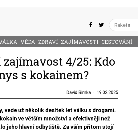
VÁLKA
VĚDA
ZDRAVÍ
ZAJÍMAVOSTI
CESTOVÁNÍ
 zajímavost 4/25: Kdo
znys s kokainem?
David Bimka
19.02.2025
y, vede už několik desítek let válku s drogami.
kokain ve větším množství a efektivněji než
alo jeho hlavní odbytiště. Za vším přitom stojí