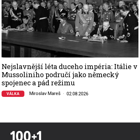
Nejslavnější léta duceho impéria: Itálie v
Mussoliniho područí jako německý
spojenec a pád režimu
Miroslav Mareš
02.08.2026
VÁLKA