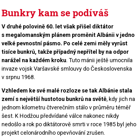
Bunkry kam se podíváš
V druhé polovině 60. let však přišel diktátor
s megalomanským plánem proměnit Albánii v jedno
velké pevnostní pásmo. Po celé zemi měly vyrůst
tisíce bunkrů, takže případný nepřítel by na odpor
narážel na každém kroku
. Tuto mánii ještě umocnila
invaze vojsk Varšavské smlouvy do Československa
v srpnu 1968.
Vzhledem ke své malé rozloze se tak Albánie stala
zemí s největší hustotou bunkrů na světě
, kdy jich na
jednom kilometru čtverečním stálo v průměru téměř
šest. K Hodžou předvídané válce nakonec nikdy
nedošlo a rok po diktátorově smrti v roce 1985 byl jeho
projekt celonárodního opevňování zrušen.