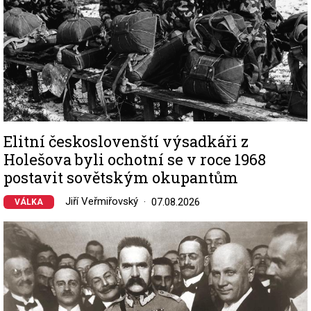
Elitní českoslovenští výsadkáři z
Holešova byli ochotní se v roce 1968
postavit sovětským okupantům
Jiří Veřmiřovský
07.08.2026
VÁLKA
Image