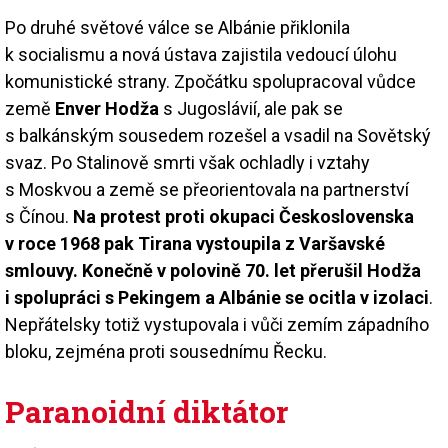
Po druhé světové válce se Albánie přiklonila
k socialismu a nová ústava zajistila vedoucí úlohu
komunistické strany. Zpočátku spolupracoval vůdce
země
Enver Hodža
s Jugoslávií, ale pak se
s balkánským sousedem rozešel a vsadil na Sovětský
svaz. Po Stalinově smrti však ochladly i vztahy
s Moskvou a země se přeorientovala na partnerství
s Čínou.
Na protest proti okupaci Československa
v roce 1968 pak Tirana vystoupila z Varšavské
smlouvy. Konečně v polovině 70. let přerušil Hodža
i spolupráci s Pekingem a Albánie se ocitla v izolaci
.
Nepřátelsky totiž vystupovala i vůči zemím západního
bloku, zejména proti sousednímu Řecku.
Paranoidní diktátor