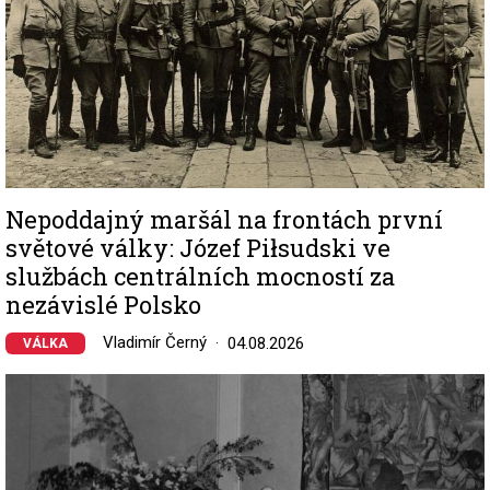
Nepoddajný maršál na frontách první
světové války: Józef Piłsudski ve
službách centrálních mocností za
nezávislé Polsko
Vladimír Černý
04.08.2026
VÁLKA
Image