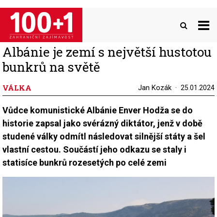
Přejít
k
hlavnímu
obsahu
Albánie je zemí s největší hustotou
bunkrů na světě
VÁLKA
Jan Kozák
25.01.2024
Vůdce komunistické Albánie Enver Hodža se do
historie zapsal jako svérázný diktátor, jenž v době
studené války odmítl následovat silnější státy a šel
vlastní cestou. Součástí jeho odkazu se staly i
statisíce bunkrů rozesetých po celé zemi