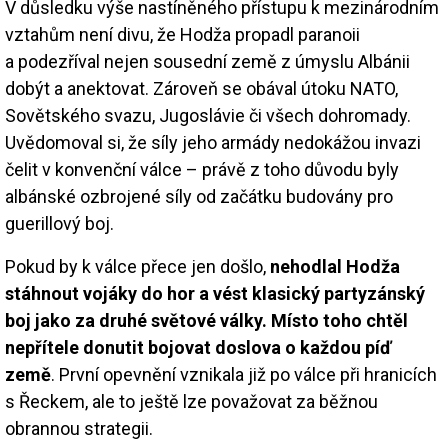
V důsledku výše nastíněného přístupu k mezinárodním
vztahům není divu, že Hodža propadl paranoii
a podezříval nejen sousední země z úmyslu Albánii
dobýt a anektovat. Zároveň se obával útoku NATO,
Sovětského svazu, Jugoslávie či všech dohromady.
Uvědomoval si, že síly jeho armády nedokážou invazi
čelit v konvenční válce – právě z toho důvodu byly
albánské ozbrojené síly od začátku budovány pro
guerillový boj.
Pokud by k válce přece jen došlo,
nehodlal Hodža
stáhnout vojáky do hor a vést klasický partyzánský
boj jako za druhé světové války. Místo toho chtěl
nepřítele donutit bojovat doslova o každou píď
země
. První opevnění vznikala již po válce při hranicích
s Řeckem, ale to ještě lze považovat za běžnou
obrannou strategii.