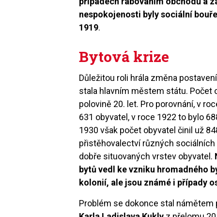
případech rabováním obchodů a za
nespokojenosti byly sociální bouř
1919
.
Bytová krize
Důležitou roli hrála změna postaven
stala hlavním městem státu. Počet o
polovině 20. let. Pro porovnání, v r
631 obyvatel, v roce 1922 to bylo 688
1930 však počet obyvatel činil už 84
přistěhovalectví různých sociálních s
dobře situovaných vrstev obyvatel.
bytů vedl ke vzniku hromadného by
kolonií, ale jsou známé i případy o
Problém se dokonce stal námětem p
Karla Ladislava Kukly
z přelomu 20.