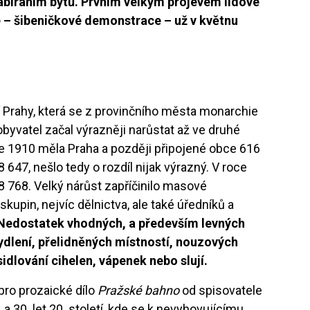
bíráním bytů. Prvním velkým projevem lidové
e – šibeničkové demonstrace – už v květnu
í Prahy, která se z provinčního města monarchie
byvatel začal výrazněji narůstat až ve druhé
oce 1910 měla Praha a později připojené obce 616
 647, nešlo tedy o rozdíl nijak výrazný. V roce
8 768. Velký nárůst zapříčinilo masové
kupin, nejvíc dělnictva, ale také úředníků a
Nedostatek vhodných, a především levných
dlení, přelidněných místností, nouzových
sidlování cihelen, vápenek nebo slují.
ro prozaické dílo
Pražské bahno
od spisovatele
 a 30. let 20. století, kde se k nevyhovujícímu