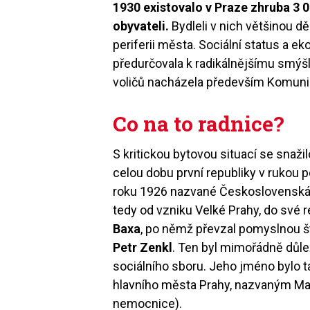
1930 existovalo v Praze zhruba 3 
obyvateli.
Bydleli v nich většinou d
periferii města. Sociální status a ek
předurčovala k radikálnějšímu smýš
voličů nacházela především Komuni
Co na to radnice?
S kritickou bytovou situací se snaži
celou dobu první republiky v rukou p
roku 1926 nazvané Československá s
tedy od vzniku Velké Prahy, do své 
Baxa
, po němž převzal pomyslnou št
Petr Zenkl
. Ten byl mimořádně důle
sociálního sboru. Jeho jméno bylo 
hlavního města Prahy, nazvaným M
nemocnice).