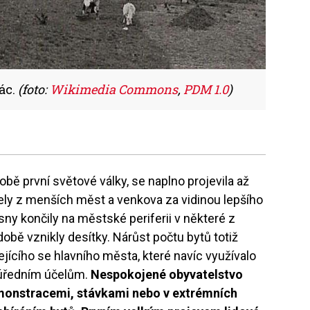
ác.
(foto:
Wikimedia Commons
,
PDM 1.0
)
době první světové války, se naplno projevila až
ely z menších měst a venkova za vidinou lepšího
h sny končily na městské periferii v některé z
době vznikly desítky. Nárůst počtu bytů totiž
ejícího se hlavního města, které navíc využívalo
 úředním účelům.
Nespokojené obyvatelstvo
monstracemi, stávkami nebo v extrémních