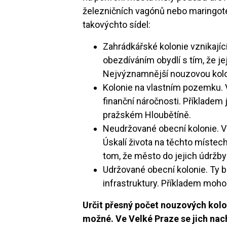
železničních vagónů nebo maringotek
takovýchto sídel:
Zahrádkářské kolonie vznikají
obezdíváním obydlí s tím, že je
Nejvýznamnější nouzovou kolon
Kolonie na vlastním pozemku. Ve
finanční náročnosti. Příklade
pražském Hloubětíně.
Neudržované obecní kolonie. V
Úskalí života na těchto místec
tom, že město do jejich údržby
Udržované obecní kolonie. Ty b
infrastruktury. Příkladem moh
Určit přesný počet nouzových kol
možné. Ve Velké Praze se jich nac