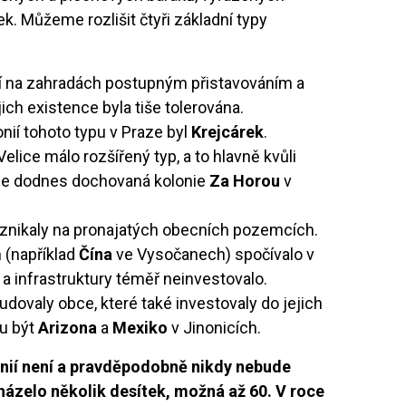
. Můžeme rozlišit čtyři základní typy
cí na zahradách postupným přistavováním a
jich existence byla tiše tolerována.
ií tohoto typu v Praze byl
Krejcárek
.
lice málo rozšířený typ, a to hlavně kvůli
m je dodnes dochovaná kolonie
Za Horou
v
znikaly na pronajatých obecních pozemcích.
h (například
Čína
ve Vysočanech) spočívalo v
 a infrastruktury téměř neinvestovalo.
udovaly obce, které také investovaly do jejich
ou být
Arizona
a
Mexiko
v Jinonicích.
onií není a pravděpodobně nikdy nebude
házelo několik desítek, možná až 60. V roce