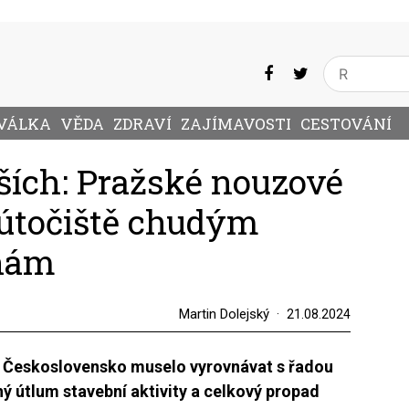
VÁLKA
VĚDA
ZDRAVÍ
ZAJÍMAVOSTI
CESTOVÁNÍ
ších: Pražské nouzové
 útočiště chudým
nám
Martin Dolejský
21.08.2024
se Československo muselo vyrovnávat s řadou
ý útlum stavební aktivity a celkový propad