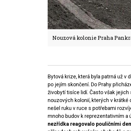
Nouzová kolonie Praha Pankr
Bytová krize, která byla patrná už v 
po jejím skončení. Do Prahy přicház
živobytí tisíce lidí. Často však jejic
nouzových kolonií, kterých v krátké 
nešel ruku v ruce s potřebami rozvíj
mnoho budov k reprezentativním a
nezřídka reagovalo pouličními de