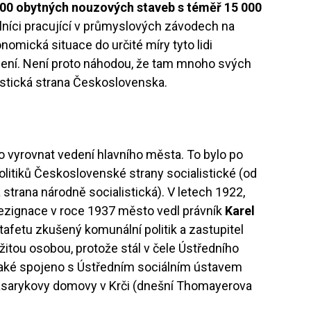
000 obytných nouzových staveb s téměř 15 000
ělníci pracující v průmyslových závodech na
onomická situace do určité míry tyto lidi
lení. Není proto náhodou, že tam mnoho svých
stická strana Československa.
lo vyrovnat vedení hlavního města. To bylo po
olitiků Československé strany socialistické (od
trana národně socialistická). V letech 1922,
rezignace v roce 1937 město vedl právník
Karel
afetu zkušený komunální politik a zastupitel
žitou osobou, protože stál v čele Ústředního
také spojeno s Ústředním sociálním ústavem
asarykovy domovy v Krči (dnešní Thomayerova