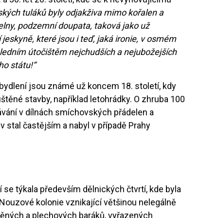
ských tuláků byly odjakživa mimo kořalen a
lny, podzemní doupata, taková jako už
 jeskyně, které jsou i teď, jaká ironie, v osmém
sledním útočištěm nejchudších a nejubožejších
o státu!“
bydlení jsou známé už koncem 18. století, kdy
uštěné stavby, například letohrádky. O zhruba 100
pávání v dílnách smíchovských přádelen a
jev stal častějším a nabyl v případě Prahy
 se týkala především dělnických čtvrtí, kde byla
 Nouzové kolonie vznikající většinou nelegálně
věných a plechových baráků, vyřazených