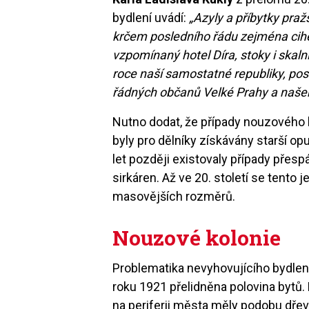
bydlení uvádí:
„Azyly a příbytky praž
krčem posledního řádu zejména cihe
vzpomínaný hotel Díra, stoky i skalní
roce naší samostatné republiky, po
řádných občanů Velké Prahy a našeh
Nutno dodat, že případy nouzového 
byly pro dělníky získávány starší op
let později existovaly případy přes
sirkáren. Až ve 20. století se tento 
masovějších rozměrů.
Nouzové kolonie
Problematika nevyhovujícího bydlení
roku 1921 přelidněna polovina bytů.
na periferii města měly podobu dře