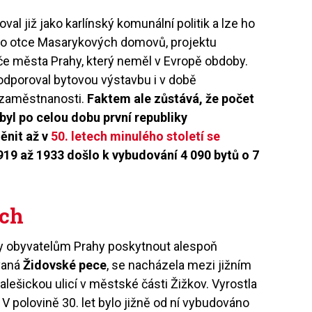
val již jako karlínský komunální politik a lze ho
ho otce Masarykových domovů, projektu
če města Prahy, který neměl v Evropě obdoby.
podporoval bytovou výstavbu i v době
ezaměstnanosti.
Faktem ale zůstává, že počet
byl po celou dobu první republiky
ěnit až v
50. letech minulého století se
1919 až 1933 došlo k vybudování 4 090 bytů o 7
ách
y obyvatelům Prahy poskytnout alespoň
vaná
Židovské pece
, se nacházela mezi jižním
šickou ulicí v městské části Žižkov. Vyrostla
 V polovině 30. let bylo jižně od ní vybudováno