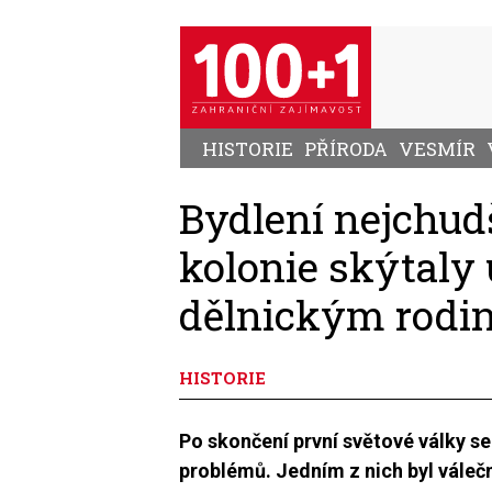
Přejít
k
hlavnímu
obsahu
HISTORIE
PŘÍRODA
VESMÍR
Bydlení nejchud
kolonie skýtaly
dělnickým rodi
HISTORIE
Po skončení první světové války 
problémů. Jedním z nich byl válečn