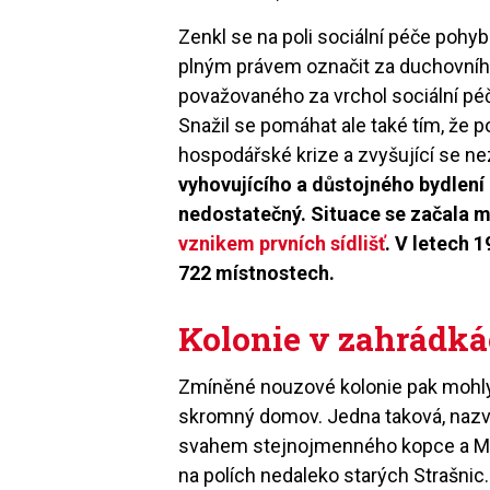
Zenkl se na poli sociální péče pohybo
plným právem označit za duchovní
považovaného za vrchol sociální pé
Snažil se pomáhat ale také tím, že 
hospodářské krize a zvyšující se n
vyhovujícího a důstojného bydlení 
nedostatečný. Situace se začala m
vznikem prvních sídlišť
. V letech 
722 místnostech.
Kolonie v zahrádk
Zmíněné nouzové kolonie pak mohl
skromný domov. Jedna taková, naz
svahem stejnojmenného kopce a Male
na polích nedaleko starých Strašnic.