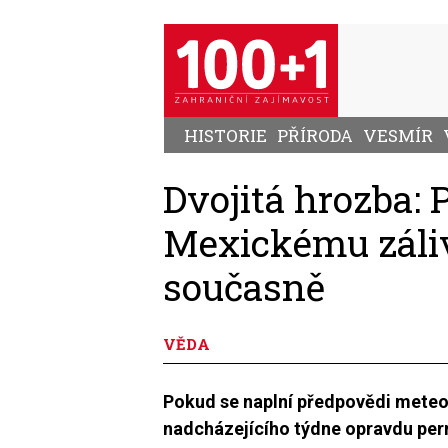
Přejít
k
hlavnímu
obsahu
HISTORIE
PŘÍRODA
VESMÍR
Dvojitá hrozba: P
Mexickému záli
současně
VĚDA
Pokud se naplní předpovědi meteor
nadcházejícího týdne opravdu perné