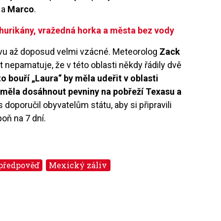
a
Marco
.
 hurikány, vražedná horka a města bez vody
ivu až doposud velmi vzácné. Meteorolog
Zack
 nepamatuje, že v této oblasti někdy řádily dvě
to bouří „Laura“ by měla udeřit v oblasti
 měla dosáhnout pevniny na pobřeží Texasu a
 doporučil obyvatelům státu, aby si připravili
oň na 7 dní.
předpověď
Mexický záliv