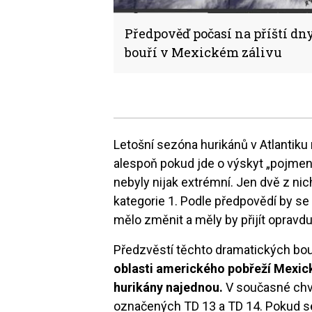
Předpověď počasí na příští dn
bouří v Mexickém zálivu
Letošní sezóna hurikánů v Atlantiku n
alespoň pokud jde o výskyt „pojmen
nebyly nijak extrémní. Jen dvě z nic
kategorie 1. Podle předpovědí by se
mělo změnit a měly by přijít opravdu
Předzvěstí těchto dramatických bouř
oblasti amerického pobřeží Mexic
hurikány najednou.
V současné chvíl
označených TD 13 a TD 14. Pokud se