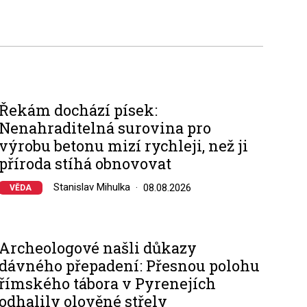
Řekám dochází písek:
Nenahraditelná surovina pro
výrobu betonu mizí rychleji, než ji
příroda stíhá obnovovat
Stanislav Mihulka
08.08.2026
VĚDA
Archeologové našli důkazy
dávného přepadení: Přesnou polohu
římského tábora v Pyrenejích
odhalily olověné střely