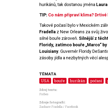
hurikánů, tak dostanou jména
Laura
TIP:
Co nám připraví klima? Drtivé
Takové počasí bylo v Mexickém zál
Fradella
z New Orleans za svůj život
silné bouře zároveň.
Silnější z těch
Floridy, zatímco bouře „Marco“ by
Louisiany
. Guvernér Floridy DeSantis
zásoby jídla a nezbytných věcí alesp
TÉMATA
USA
bouře
hurikán
počasí
Zdroj textu:
Forbes
Zdroje fotografii:
Zachary Fradella / Facebook