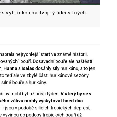
y s vyhlídkou na dvojitý úder silných
abrala nejrychlejší start ve známé historii,
ovaných“ bouří. Dosavadní bouře ale naštěstí
h,
Hanna
a
Isaias
dosáhly síly hurikánu, a to jen
 to teď ale ve zbylé části hurikánové sezóny
 silné bouře a hurikány.
í by mohl být už příští týden.
V úterý by se v
kého zálivu mohly vyskytovat hned dva
i jsou v podobě sílících tropických depresí,
 vyvinou do podoby tropických bouří až