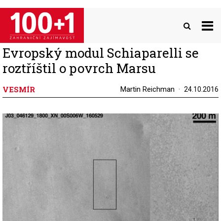
Přejít
k
hlavnímu
obsahu
Evropský modul Schiaparelli se
roztříštil o povrch Marsu
VESMÍR
Martin Reichman
24.10.2016