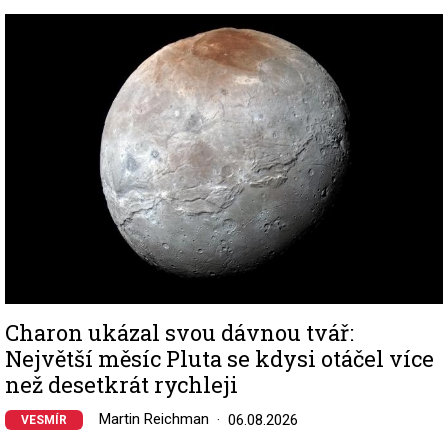
Image
Charon ukázal svou dávnou tvář:
Největší měsíc Pluta se kdysi otáčel více
než desetkrát rychleji
Martin Reichman
06.08.2026
VESMÍR