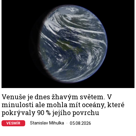
Image
Venuše je dnes žhavým světem. V
minulosti ale mohla mít oceány, které
pokrývaly 90 % jejího povrchu
Stanislav Mihulka
05.08.2026
VESMÍR