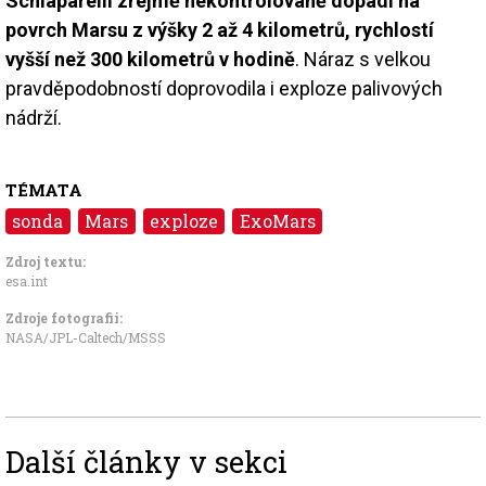
Schiaparelli zřejmě nekontrolovaně dopadl na
povrch Marsu z výšky 2 až 4 kilometrů, rychlostí
vyšší než 300 kilometrů v hodině
. Náraz s velkou
pravděpodobností doprovodila i exploze palivových
nádrží.
TÉMATA
sonda
Mars
exploze
ExoMars
Zdroj textu:
esa.int
Zdroje fotografii:
NASA/JPL-Caltech/MSSS
Další články v sekci