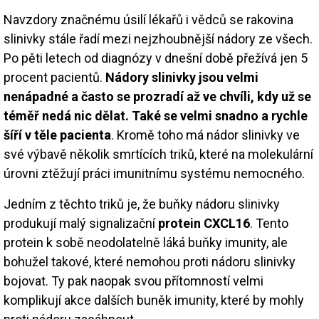
Navzdory značnému úsilí lékařů i vědců se rakovina
slinivky stále řadí mezi nejzhoubnější nádory ze všech.
Po pěti letech od diagnózy v dnešní době přežívá jen 5
procent pacientů.
Nádory slinivky jsou velmi
nenápadné a často se prozradí až ve chvíli, kdy už se
téměř nedá nic dělat. Také se velmi snadno a rychle
šíří v těle pacienta
. Kromě toho má nádor slinivky ve
své výbavě několik smrtících triků, které na molekulární
úrovni ztěžují práci imunitnímu systému nemocného.
Jedním z těchto triků je, že buňky nádoru slinivky
produkují malý signalizační
protein CXCL16
. Tento
protein k sobě neodolatelně láká buňky imunity, ale
bohužel takové, které nemohou proti nádoru slinivky
bojovat. Ty pak naopak svou přítomností velmi
komplikují akce dalších buněk imunity, které by mohly