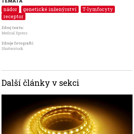
TÉMATA
nádor
genetické inženýrství
T-lymfocyty
receptor
Zdroj textu:
Medical Xpress
Zdroje fotografii:
Shutterstock
Další články v sekci
Image