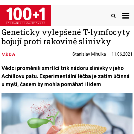
Přejít
k
hlavnímu
obsahu
Geneticky vylepšené T-lymfocyty
bojují proti rakovině slinivky
VĚDA
Stanislav Mihulka
11.06.2021
Vědci proměnili smrtící trik nádoru slinivky v jeho
Achillovu patu. Experimentální léčba je zatím účinná
u myší, časem by mohla pomáhat i lidem