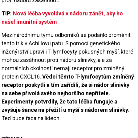
proti nádoru zasáhnout.
TIP:
Nová léčba vyvolává v nádoru zánět, aby ho
našel imunitní systém
Mezinárodnímu týmu odborníků se podařilo proměnit
tento trik v Achillovu patu. S pomocí genetického
inženýrství upravili T-lymfocyty pokusných myší, které
mohou zasáhnout proti nádoru slinivky, ale za
normálních okolností nemají receptor pro zmíněný
protein CXCL16.
Vědci těmto T-lymfocytům zmíněný
receptor poskytli a tím zařídili, že si nádor slinivky
na sebe přivolá svého nejhoršího nepřítele.
Experimenty potvrdily, že tato léčba funguje a
zvyšuje šance na přežití u myší s nádorem slinivky
.
Teď bude řada na lidech.