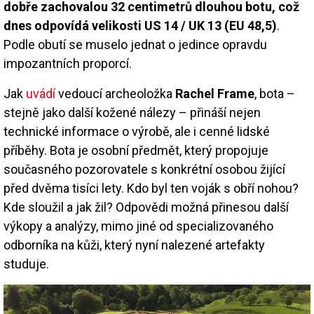
dobře zachovalou 32 centimetrů dlouhou botu, což
dnes odpovídá velikosti US 14 / UK 13 (EU 48,5)
.
Podle obutí se muselo jednat o jedince opravdu
impozantních proporcí.
Jak
uvádí
vedoucí archeoložka
Rachel Frame
, bota –
stejně jako další kožené nálezy – přináší nejen
technické informace o výrobě, ale i cenné lidské
příběhy. Bota je osobní předmět, který propojuje
současného pozorovatele s konkrétní osobou žijící
před dvěma tisíci lety. Kdo byl ten voják s obří nohou?
Kde sloužil a jak žil? Odpovědi možná přinesou další
výkopy a analýzy, mimo jiné od specializovaného
odborníka na kůži, který nyní nalezené artefakty
studuje.
Image