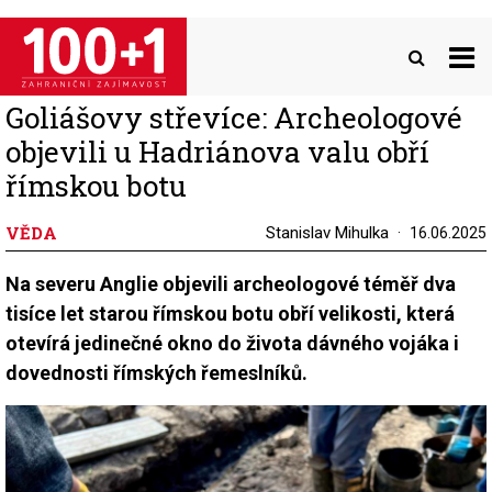
Přejít
k
hlavnímu
obsahu
Goliášovy střevíce: Archeologové
objevili u Hadriánova valu obří
římskou botu
VĚDA
Stanislav Mihulka
16.06.2025
Na severu Anglie objevili archeologové téměř dva
tisíce let starou římskou botu obří velikosti, která
otevírá jedinečné okno do života dávného vojáka i
dovednosti římských řemeslníků.