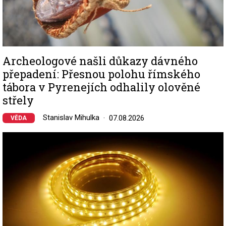
Archeologové našli důkazy dávného
přepadení: Přesnou polohu římského
tábora v Pyrenejích odhalily olověné
střely
Stanislav Mihulka
07.08.2026
VĚDA
Image