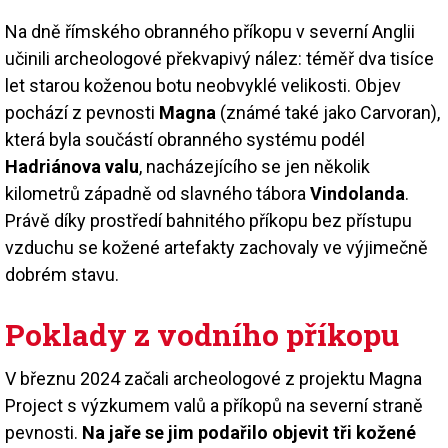
Na dně římského obranného příkopu v severní Anglii
učinili archeologové překvapivý nález: téměř dva tisíce
let starou koženou botu neobvyklé velikosti. Objev
pochází z pevnosti
Magna
(známé také jako Carvoran),
která byla součástí obranného systému podél
Hadriánova valu
, nacházejícího se jen několik
kilometrů západně od slavného tábora
Vindolanda
.
Právě díky prostředí bahnitého příkopu bez přístupu
vzduchu se kožené artefakty zachovaly ve výjimečně
dobrém stavu.
Poklady z vodního příkopu
V březnu 2024 začali archeologové z projektu Magna
Project s výzkumem valů a příkopů na severní straně
pevnosti.
Na jaře se jim podařilo objevit tři kožené