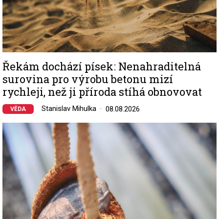
Řekám dochází písek: Nenahraditelná
surovina pro výrobu betonu mizí
rychleji, než ji příroda stíhá obnovovat
Stanislav Mihulka
08.08.2026
VĚDA
Image