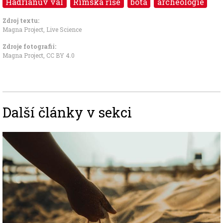
Hadriánův val
Římská říše
bota
archeologie
Zdroj textu:
Magna Project
,
Live Science
Zdroje fotografii:
Magna Project
,
CC BY 4.0
Další články v sekci
Image