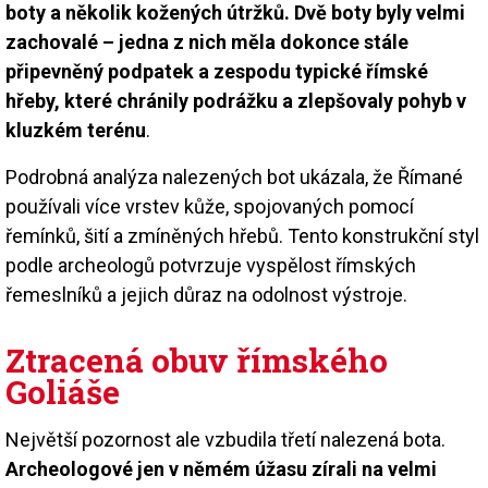
boty a několik kožených útržků. Dvě boty byly velmi
zachovalé – jedna z nich měla dokonce stále
připevněný podpatek a zespodu typické římské
hřeby, které chránily podrážku a zlepšovaly pohyb v
kluzkém terénu
.
Podrobná analýza nalezených bot ukázala, že Římané
používali více vrstev kůže, spojovaných pomocí
řemínků, šití a zmíněných hřebů. Tento konstrukční styl
podle archeologů potvrzuje vyspělost římských
řemeslníků a jejich důraz na odolnost výstroje.
Ztracená obuv římského
Goliáše
Největší pozornost ale vzbudila třetí nalezená bota.
Archeologové jen v němém úžasu zírali na velmi