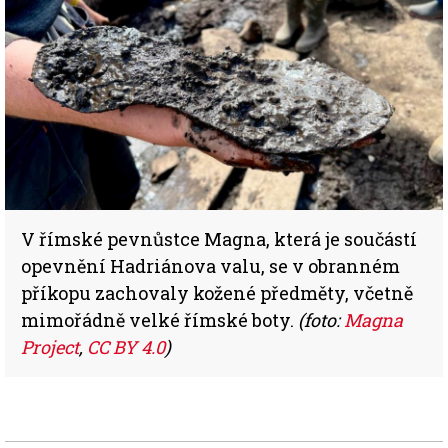
V římské pevnůstce Magna, která je součástí
opevnění Hadriánova valu, se v obranném
příkopu zachovaly kožené předměty, včetně
mimořádně velké římské boty.
(foto:
Magna
Project
,
CC BY 4.0
)