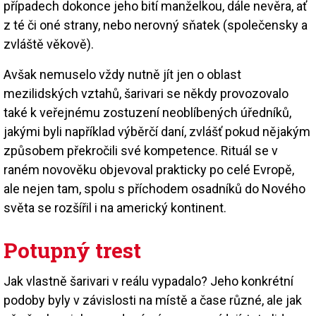
případech dokonce jeho bití manželkou, dále nevěra, ať
z té či oné strany, nebo nerovný sňatek (společensky a
zvláště věkově).
Avšak nemuselo vždy nutně jít jen o oblast
mezilidských vztahů, šarivari se někdy provozovalo
také k veřejnému zostuzení neoblíbených úředníků,
jakými byli například výběrčí daní, zvlášť pokud nějakým
způsobem překročili své kompetence. Rituál se v
raném novověku objevoval prakticky po celé Evropě,
ale nejen tam, spolu s příchodem osadníků do Nového
světa se rozšířil i na americký kontinent.
Potupný trest
Jak vlastně šarivari v reálu vypadalo? Jeho konkrétní
podoby byly v závislosti na místě a čase různé, ale jak