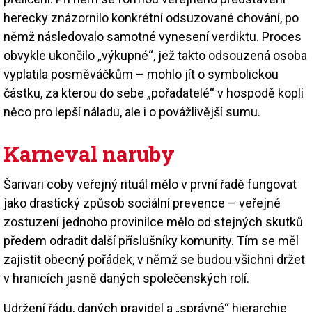
herecky znázornilo konkrétní odsuzované chování, po
němž následovalo samotné vynesení verdiktu. Proces
obvykle ukončilo „výkupné“, jež takto odsouzená osoba
vyplatila posměváčkům – mohlo jít o symbolickou
částku, za kterou do sebe „pořadatelé“ v hospodě kopli
něco pro lepší náladu, ale i o povážlivější sumu.
Karneval naruby
Šarivari coby veřejný rituál mělo v první řadě fungovat
jako drastický způsob sociální prevence – veřejné
zostuzení jednoho provinilce mělo od stejných skutků
předem odradit další příslušníky komunity. Tím se měl
zajistit obecný pořádek, v němž se budou všichni držet
v hranicích jasně daných společenských rolí.
Udržení řádu, daných pravidel a „správné“ hierarchie