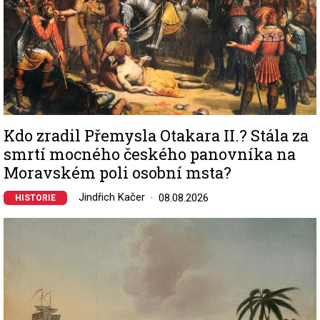
Kdo zradil Přemysla Otakara II.? Stála za
smrtí mocného českého panovníka na
Moravském poli osobní msta?
Jindřich Kačer
08.08.2026
HISTORIE
Image