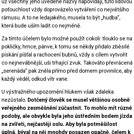
už všechny jeho uvedené názvy napovídají, tuto lidovou
poťouchlost vždy doprovázelo vytváření co největšího
rámusu. A to ne ledajakého, musela to být „hudba“,
která bude uším ladit co nejméně.
Za tímto účelem bylo možné použít cokoli: tlouklo se na
pokličky, hrnce, pánve, k tomu se někdy přidalo zběsilé
pískání píšťal a rachocení bubnů, vždy s cílem vytvořit
co nejnevábnější, uši trhající zvuk. Takováto převrácená
„serenáda“ pak zněla přímo před domem provinilce, aby
každý věděl, odkud vítr vane.
U výstražného upozornění hlukem však zdaleka
nezůstalo.
Dotčený člověk se musel většinou osobně
veřejného zesměšnění zúčastnit. To mohlo mít různé
podoby, ale obvykle byla jeho ústředním bodem jízda
na zvířeti, nejčastěji oslu. Aby byla potměšilost
úplná, býval na něj mnohdy posazen opačně, čelem k