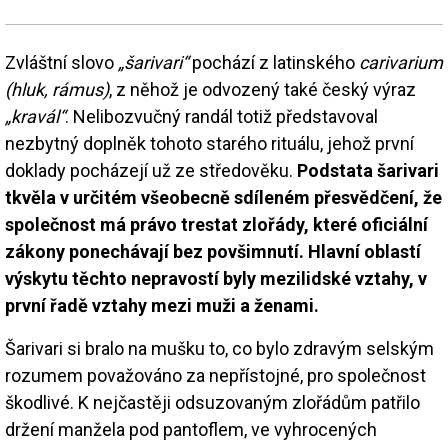
Zvláštní slovo
„šarivari“
pochází z latinského
carivarium
(hluk, rámus)
, z něhož je odvozený také český výraz
„kravál“
. Nelibozvučný randál totiž představoval
nezbytný doplněk tohoto starého rituálu, jehož první
doklady pocházejí už ze středověku.
Podstata šarivari
tkvěla v určitém všeobecně sdíleném přesvědčení, že
společnost má právo trestat zlořády, které oficiální
zákony ponechávají bez povšimnutí. Hlavní oblastí
výskytu těchto nepravostí byly mezilidské vztahy, v
první řadě vztahy mezi muži a ženami.
Šarivari si bralo na mušku to, co bylo zdravým selským
rozumem považováno za nepřístojné, pro společnost
škodlivé. K nejčastěji odsuzovaným zlořádům patřilo
držení manžela pod pantoflem, ve vyhrocených