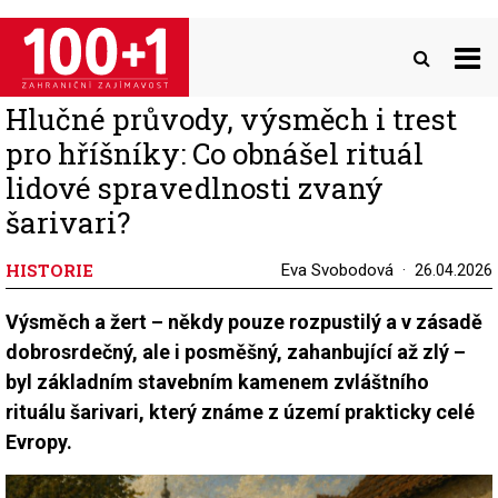
Přejít
k
hlavnímu
obsahu
Hlučné průvody, výsměch i trest
pro hříšníky: Co obnášel rituál
lidové spravedlnosti zvaný
šarivari?
HISTORIE
Eva Svobodová
26.04.2026
Výsměch a žert – někdy pouze rozpustilý a v zásadě
dobrosrdečný, ale i posměšný, zahanbující až zlý –
byl základním stavebním kamenem zvláštního
rituálu šarivari, který známe z území prakticky celé
Evropy.