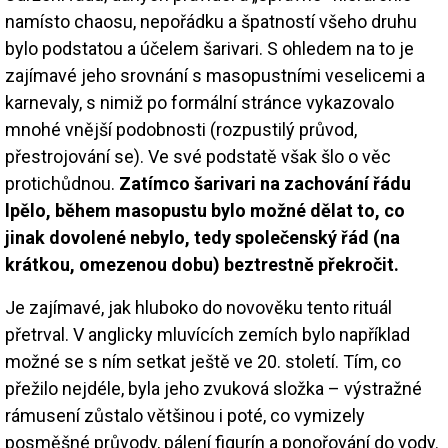
namísto chaosu, nepořádku a špatností všeho druhu
bylo podstatou a účelem šarivari. S ohledem na to je
zajímavé jeho srovnání s masopustními veselicemi a
karnevaly, s nimiž po formální stránce vykazovalo
mnohé vnější podobnosti (rozpustilý průvod,
přestrojování se). Ve své podstatě však šlo o věc
protichůdnou.
Zatímco šarivari na zachování řádu
lpělo, během masopustu bylo možné dělat to, co
jinak dovolené nebylo, tedy společenský řád (na
krátkou, omezenou dobu) beztrestně překročit.
Je zajímavé, jak hluboko do novověku tento rituál
přetrval. V anglicky mluvících zemích bylo například
možné se s ním setkat ještě ve 20. století. Tím, co
přežilo nejdéle, byla jeho zvuková složka – výstražné
rámusení zůstalo většinou i poté, co vymizely
posměšné průvody, pálení figurín a ponořování do vody.