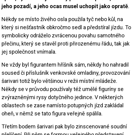
jeho pozadí, a jeho ocas musel uchopit jako opratě
.
Někdy se místo živého osla použila tyč nebo kůl, na
který si nešťastník obkročmo sedl a předstíral jízdu. To
symbolicky odráželo zvrácenou povahu samotného
přečinu, který se stavěl proti přirozenému řádu, tak jak
jej společnost vnímala.
Ne vždy byl figurantem hříšník sám, někdy ho nahradil
soused či příslušník venkovské omladiny, provozování
šarivari totiž bylo většinou v režii místní mládeže.
Někdy se v průvodu používaly též umělé figuríny se
zvýrazněnými rysy dotyčného jedince. V některých
oblastech se zase namísto potupných jízd zakládal
oheň, v němž se tato figura veřejně spálila.
Třetím bodem šarivari pak bylo zinscenované soudní
přelíčení. Při něm se formou veřejného představení