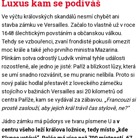
Luxus kam se podíváš
Ve výčtu královských skandálů nesmí chybět ani
stavba zámku ve Versailles. Začalo to vlastně už v roce
1648 šlechtickým povstáním a občanskou válkou.
Tehdy se vzbouřenci, zvaní frondisté pokusili omezit
moc krále a také jeho prvního ministra Mazarina.
Plínkám sotva odrostlý Ludvík vnímal tyhle události
rozostřeně, ale jedno je jisté: Paříž a blízkost lůzy, která
se umí snadno rozvášnit, se mu pranic nelíbila. Proto si
nový palác hodlal přestavět z loveckého zámečku
stojícího v bažinách Versailles asi 20 kilometrů od
centra Paříže, kam se vydával za zábavou. „
Francouzi si
prostě zaslouží, aby jejich král trávil čas stylově, ne?“
Jádro zámku má půdorys ve tvaru písmene U a
v
centru všeho leží králova ložnice, tedy místo „kde
Slunce vstává“. Palác má více než 700 místností, 67