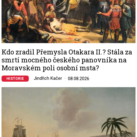
Kdo zradil Přemysla Otakara II.? Stála za
smrtí mocného českého panovníka na
Moravském poli osobní msta?
Jindřich Kačer
08.08.2026
HISTORIE
Image