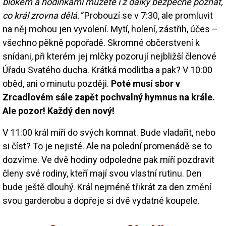
blokem a hodinkami můžete i z dálky bezpečně poznat,
co král zrovna dělá.“
Probouzí se v 7:30, ale promluvit
na něj mohou jen vyvolení. Mytí, holení, zástřih, účes –
všechno pěkně popořadě. Skromné občerstvení k
snídani, při kterém jej mlčky pozorují nejbližší členové
Úřadu Svatého ducha. Krátká modlitba a pak? V 10:00
oběd, ani o minutu později.
Poté musí sbor v
Zrcadlovém sále zapět pochvalný hymnus na krále.
Ale pozor! Každý den nový!
V 11:00 král míří do svých komnat. Bude vladařit, nebo
si číst? To je nejisté. Ale na polední promenádě se to
dozvíme. Ve dvě hodiny odpoledne pak míří pozdravit
členy své rodiny, kteří mají svou vlastní rutinu. Den
bude ještě dlouhý. Král nejméně třikrát za den změní
svou garderobu a dopřeje si dvě vydatné koupele.