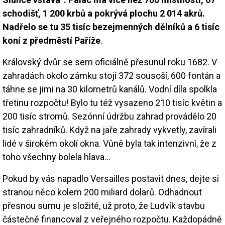
schodišť, 1 200 krbů a pokrývá plochu 2 014 akrů.
Nadřelo se tu 35 tisíc bezejmenných dělníků a 6 tisíc
koní z předměstí Paříže
.
Královský dvůr se sem oficiálně přesunul roku 1682. V
zahradách okolo zámku stojí 372 sousoší, 600 fontán a
táhne se jimi na 30 kilometrů kanálů. Vodní díla spolkla
třetinu rozpočtu! Bylo tu též vysazeno 210 tisíc květin a
200 tisíc stromů. Sezónní údržbu zahrad provádělo 20
tisíc zahradníků. Když na jaře zahrady vykvetly, zavírali
lidé v širokém okolí okna. Vůně byla tak intenzivní, že z
toho všechny bolela hlava…
Pokud by vás napadlo Versailles postavit dnes, dejte si
stranou něco kolem 200 miliard dolarů. Odhadnout
přesnou sumu je složité, už proto, že Ludvík stavbu
částečně financoval z veřejného rozpočtu. Každopádně