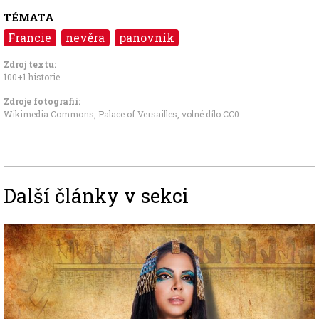
TÉMATA
Francie
nevěra
panovník
Zdroj textu:
100+1 historie
Zdroje fotografii:
Wikimedia Commons, Palace of Versailles
,
volné dílo CC0
Další články v sekci
Image