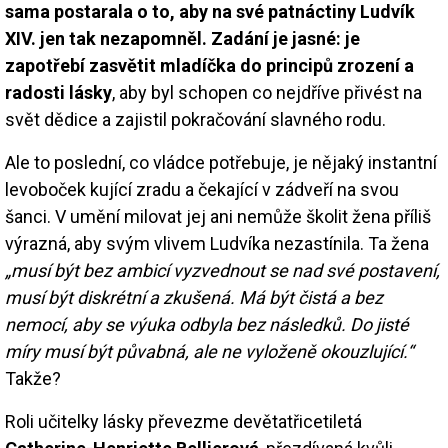
sama postarala o to, aby na své patnáctiny Ludvík
XIV. jen tak nezapomněl. Zadání je jasné: je
zapotřebí zasvětit mladíčka do principů zrození a
radosti lásky
, aby byl schopen co nejdříve přivést na
svět dědice a zajistil pokračování slavného rodu.
Ale to poslední, co vládce potřebuje, je nějaký instantní
levoboček kující zradu a čekající v zádveří na svou
šanci. V umění milovat jej ani nemůže školit žena příliš
výrazná, aby svým vlivem Ludvíka nezastínila. Ta žena
„musí být bez ambicí vyzvednout se nad své postavení,
musí být diskrétní a zkušená. Má být čistá a bez
nemocí, aby se výuka odbyla bez následků. Do jisté
míry musí být půvabná, ale ne vyloženě okouzlující.“
Takže?
Roli učitelky lásky převezme devětatřicetiletá