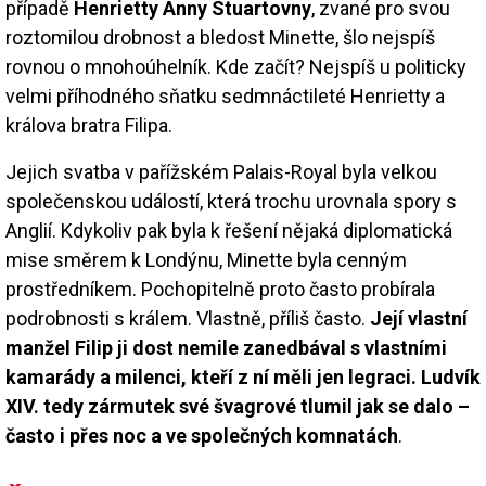
případě
Henrietty Anny Stuartovny
, zvané pro svou
roztomilou drobnost a bledost Minette, šlo nejspíš
rovnou o mnohoúhelník. Kde začít? Nejspíš u politicky
velmi příhodného sňatku sedmnáctileté Henrietty a
králova bratra Filipa.
Jejich svatba v pařížském Palais-Royal byla velkou
společenskou událostí, která trochu urovnala spory s
Anglií. Kdykoliv pak byla k řešení nějaká diplomatická
mise směrem k Londýnu, Minette byla cenným
prostředníkem. Pochopitelně proto často probírala
podrobnosti s králem. Vlastně, příliš často.
Její vlastní
manžel Filip ji dost nemile zanedbával s vlastními
kamarády a milenci, kteří z ní měli jen legraci. Ludvík
XIV. tedy zármutek své švagrové tlumil jak se dalo –
často i přes noc a ve společných komnatách
.