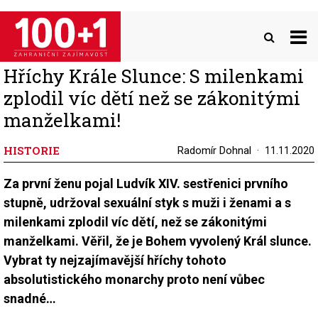
Přejít
k
hlavnímu
obsahu
Hříchy Krále Slunce: S milenkami
zplodil víc dětí než se zákonitými
manželkami!
HISTORIE
Radomír Dohnal
11.11.2020
Za první ženu pojal Ludvík XIV. sestřenici prvního
stupně, udržoval sexuální styk s muži i ženami a s
milenkami zplodil víc dětí, než se zákonitými
manželkami. Věřil, že je Bohem vyvolený Král slunce.
Vybrat ty nejzajímavější hříchy tohoto
absolutistického monarchy proto není vůbec
snadné…