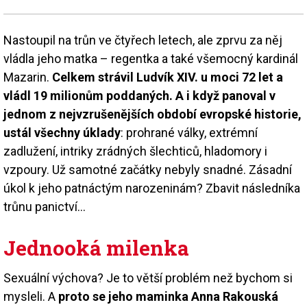
Nastoupil na trůn ve čtyřech letech, ale zprvu za něj
vládla jeho matka – regentka a také všemocný kardinál
Mazarin.
Celkem strávil Ludvík XIV. u moci 72 let a
vládl 19 milionům poddaných. A i když panoval v
jednom z nejvzrušenějších období evropské historie,
ustál všechny úklady
: prohrané války, extrémní
zadlužení, intriky zrádných šlechticů, hladomory i
vzpoury. Už samotné začátky nebyly snadné. Zásadní
úkol k jeho patnáctým narozeninám? Zbavit následníka
trůnu panictví…
Jednooká milenka
Sexuální výchova? Je to větší problém než bychom si
mysleli. A
proto se jeho maminka Anna Rakouská