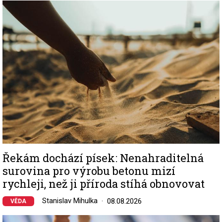
Image
Řekám dochází písek: Nenahraditelná
surovina pro výrobu betonu mizí
rychleji, než ji příroda stíhá obnovovat
Stanislav Mihulka
08.08.2026
VĚDA
Image