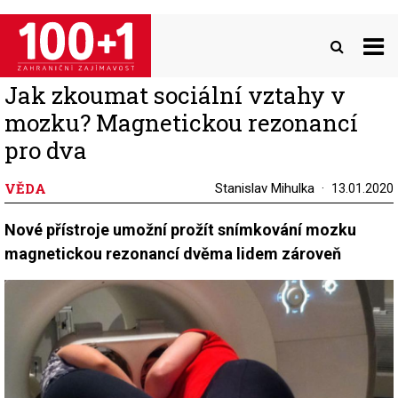
Přejít
k
hlavnímu
obsahu
Jak zkoumat sociální vztahy v
mozku? Magnetickou rezonancí
pro dva
VĚDA
Stanislav Mihulka
13.01.2020
Nové přístroje umožní prožít snímkování mozku
magnetickou rezonancí dvěma lidem zároveň