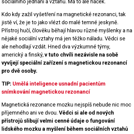
sociálního jednání a vztahů. Má to ale háček.
Kdo kdy zažil vyšetření na magnetické rezonanci, tak
jistě ví, že je to jako vlézt do malé temné jeskyně.
Přístroj hučí, člověku běhají hlavou různé myšlenky a na
nějaké sociální vztahy má jen těžko náladu. Vědci se
ale nehodlají vzdát. Hned dva výzkumné týmy,
americký a finský,
v tuto chvíli nezávisle na sobě
vyvíjejí speciální zařízení s magnetickou rezonancí
pro dvě osoby.
TIP:
Umělá inteligence usnadní pacientům
snímkování magnetickou rezonancí
Magnetická rezonance mozku nejspíš nebude nic moc
příjemného ani ve dvou.
Vědci si ale od nových
přístrojů slibují velmi cenné údaje o fungování
lidského mozku a myšlení během sociálních vztahů