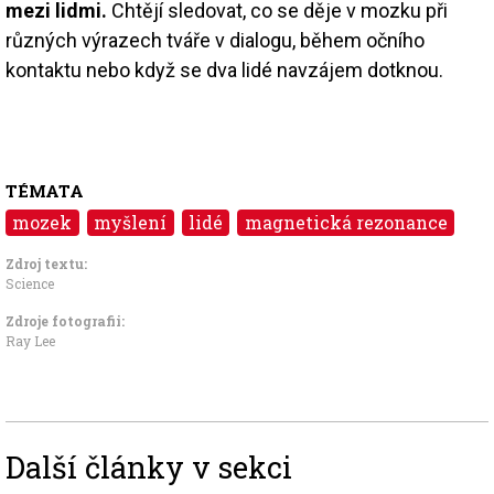
mezi lidmi.
Chtějí sledovat, co se děje v mozku při
různých výrazech tváře v dialogu, během očního
kontaktu nebo když se dva lidé navzájem dotknou.
TÉMATA
mozek
myšlení
lidé
magnetická rezonance
Zdroj textu:
Science
Zdroje fotografii:
Ray Lee
Další články v sekci