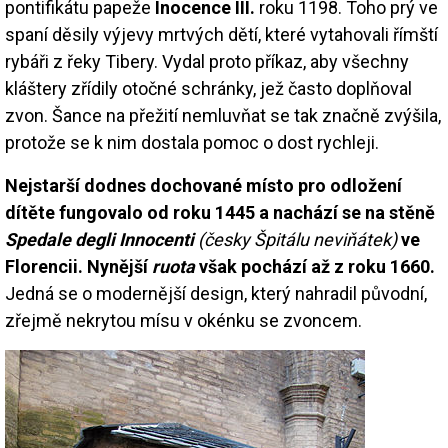
pontifikátu papeže
Inocence III.
roku 1198. Toho prý ve
spaní děsily výjevy mrtvých dětí, které vytahovali římští
rybáři z řeky Tibery. Vydal proto příkaz, aby všechny
kláštery zřídily otočné schránky, jež často doplňoval
zvon. Šance na přežití nemluvňat se tak značně zvýšila,
protože se k nim dostala pomoc o dost rychleji.
Nejstarší dodnes dochované místo pro odložení
dítěte fungovalo od roku 1445 a nachází se na stěně
Spedale degli Innocenti
(česky Špitálu neviňátek)
ve
Florencii. Nynější
ruota
však pochází až z roku 1660.
Jedná se o modernější design, který nahradil původní,
zřejmě nekrytou mísu v okénku se zvoncem.