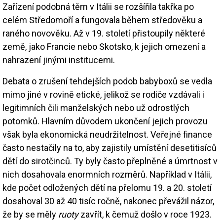
Zařízení podobná těm v Itálii se rozšířila takřka po
celém Středomoří a fungovala během středověku a
raného novověku. Až v 19. století přistoupily některé
země, jako Francie nebo Skotsko, k jejich omezení a
nahrazení jinými institucemi.
Debata o zrušení tehdejších podob babyboxů se vedla
mimo jiné v rovině etické, jelikož se rodiče vzdávali i
legitimních čili manželských nebo už odrostlých
potomků. Hlavním důvodem ukončení jejich provozu
však byla ekonomická neudržitelnost. Veřejné finance
často nestačily na to, aby zajistily umístění desetitisíců
dětí do sirotčinců. Ty byly často přeplněné a úmrtnost v
nich dosahovala enormních rozměrů. Například v Itálii,
kde počet odložených dětí na přelomu 19. a 20. století
dosahoval 30 až 40 tisíc ročně, nakonec převážil názor,
že by se měly
ruoty
zavřít, k čemuž došlo v roce 1923.