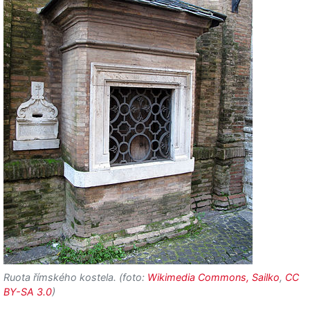
Ruota římského kostela. (foto:
Wikimedia Commons, Sailko
,
CC
BY-SA 3.0
)