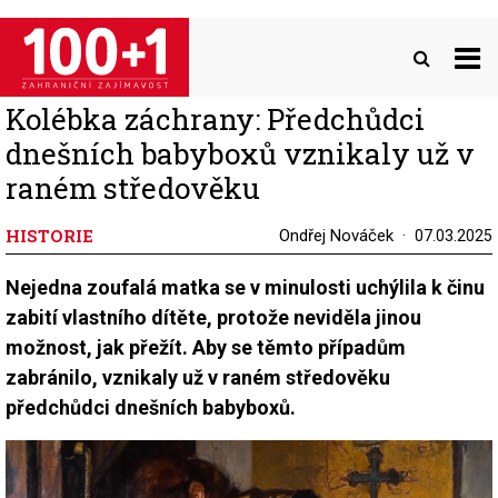
Přejít
k
hlavnímu
obsahu
Kolébka záchrany: Předchůdci
dnešních babyboxů vznikaly už v
raném středověku
HISTORIE
Ondřej Nováček
07.03.2025
Nejedna zoufalá matka se v minulosti uchýlila k činu
zabití vlastního dítěte, protože neviděla jinou
možnost, jak přežít. Aby se těmto případům
zabránilo, vznikaly už v raném středověku
předchůdci dnešních babyboxů.