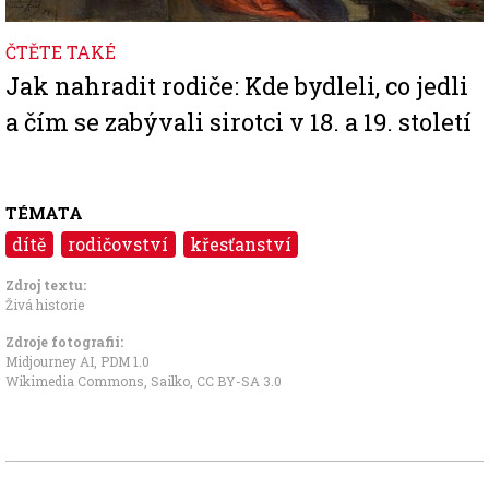
ČTĚTE TAKÉ
Jak nahradit rodiče: Kde bydleli, co jedli
a čím se zabývali sirotci v 18. a 19. století
TÉMATA
dítě
rodičovství
křesťanství
Zdroj textu:
Živá historie
Zdroje fotografii:
Midjourney AI, PDM 1.0
Wikimedia Commons, Sailko
,
CC BY-SA 3.0