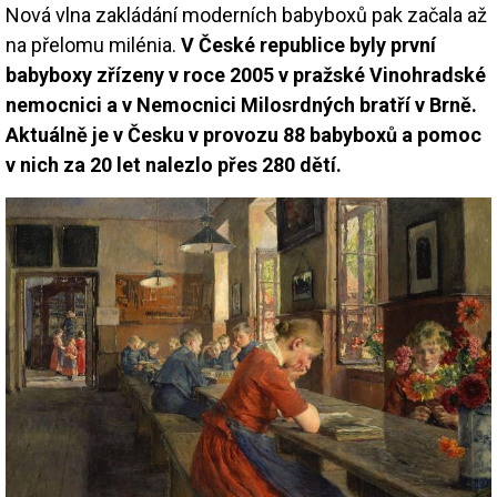
Nová vlna zakládání moderních babyboxů pak začala až
na přelomu milénia.
V České republice byly první
babyboxy zřízeny v roce 2005 v pražské Vinohradské
nemocnici a v Nemocnici Milosrdných bratří v Brně.
Aktuálně je v Česku v provozu 88 babyboxů a pomoc
v nich za 20 let nalezlo přes 280 dětí.
Image