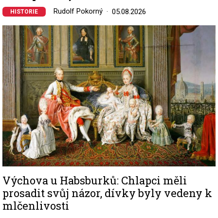
Rudolf Pokorný
05.08.2026
HISTORIE
Image
Výchova u Habsburků: Chlapci měli
prosadit svůj názor, dívky byly vedeny k
mlčenlivosti