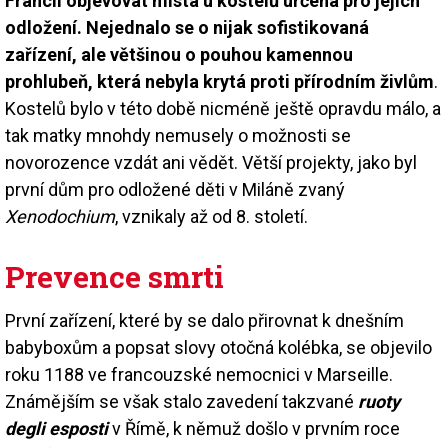
Francii objevovat místa u kostelů určená pro jejich
odložení. Nejednalo se o nijak sofistikovaná
zařízení, ale většinou o pouhou kamennou
prohlubeň, která nebyla krytá proti přírodním živlům
.
Kostelů bylo v této době nicméně ještě opravdu málo, a
tak matky mnohdy nemusely o možnosti se
novorozence vzdát ani vědět. Větší projekty, jako byl
první dům pro odložené děti v Miláně zvaný
Xenodochium
, vznikaly až od 8. století.
Prevence smrti
První zařízení, které by se dalo přirovnat k dnešním
babyboxům a popsat slovy otočná kolébka, se objevilo
roku 1188 ve francouzské nemocnici v Marseille.
Známějším se však stalo zavedení takzvané
ruoty
degli esposti
v Římě, k němuž došlo v prvním roce