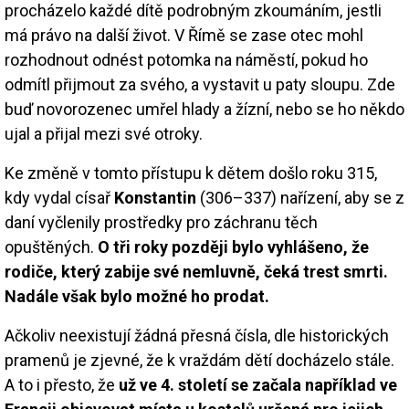
procházelo každé dítě podrobným zkoumáním, jestli
má právo na další život. V Římě se zase otec mohl
rozhodnout odnést potomka na náměstí, pokud ho
odmítl přijmout za svého, a vystavit u paty sloupu. Zde
buď novorozenec umřel hlady a žízní, nebo se ho někdo
ujal a přijal mezi své otroky.
Ke změně v tomto přístupu k dětem došlo roku 315,
kdy vydal císař
Konstantin
(306–337) nařízení, aby se z
daní vyčlenily prostředky pro záchranu těch
opuštěných.
O tři roky později bylo vyhlášeno, že
rodiče, který zabije své nemluvně, čeká trest smrti.
Nadále však bylo možné ho prodat.
Ačkoliv neexistují žádná přesná čísla, dle historických
pramenů je zjevné, že k vraždám dětí docházelo stále.
A to i přesto, že
už ve 4. století se začala například ve