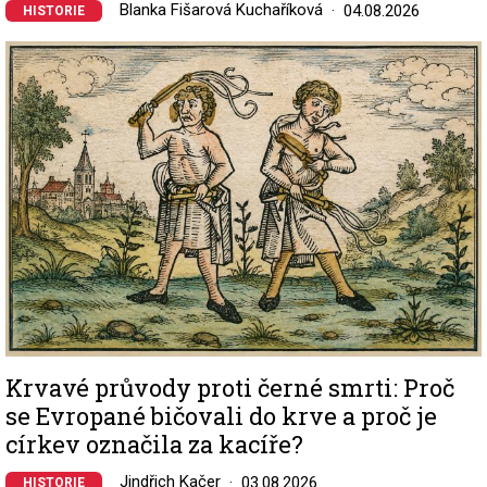
Blanka Fišarová Kuchaříková
04.08.2026
HISTORIE
Image
Krvavé průvody proti černé smrti: Proč
se Evropané bičovali do krve a proč je
církev označila za kacíře?
Jindřich Kačer
03.08.2026
HISTORIE